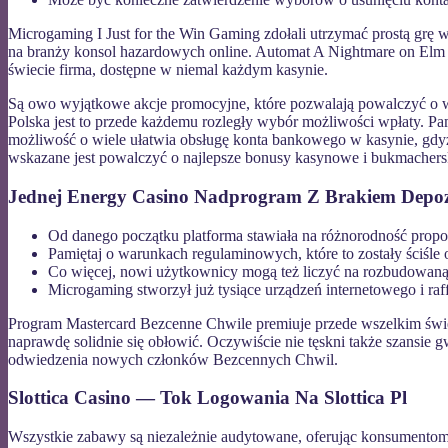
Microgaming I Just for the Win Gaming zdołali utrzymać prostą grę
na branży konsol hazardowych online. Automat A Nightmare on Elm 
świecie firma, dostępne w niemal każdym kasynie.
Są owo wyjątkowe akcje promocyjne, które pozwalają powalczyć o w
Polska jest to przede każdemu rozległy wybór możliwości wpłaty. Pam
możliwość o wiele ułatwia obsługę konta bankowego w kasynie, gdyż 
wskazane jest powalczyć o najlepsze bonusy kasynowe i bukmachers
Jednej Energy Casino Nadprogram Z Brakiem Depo
Od danego początku platforma stawiała na różnorodność propo
Pamiętaj o warunkach regulaminowych, które to zostały ściśl
Co więcej, nowi użytkownicy mogą też liczyć na rozbudowaną 
Microgaming stworzył już tysiące urządzeń internetowego i raf
Program Mastercard Bezcenne Chwile premiuje przede wszelkim śwież
naprawdę solidnie się obłowić. Oczywiście nie tęskni także szansie gw
odwiedzenia nowych członków Bezcennych Chwil.
Slottica Casino — Tok Logowania Na Slottica Pl
Wszystkie zabawy są niezależnie audytowane, oferując konsumentom w