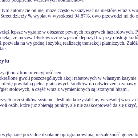
 w tym automacie online, może często wskazywać na niektóre wraz z w
Street dzierży % wypłat w wysokości 94,87%, owo przewodzi mi do od
ciąż lepsze wygrane w obszarze pewnych rozgrywek hazardowych. Przy
iętaj, że możesz błyskawicznie wpłacić depozyt tuż przy obsługi kodó
pozwala na wygodną i szybką realizację transakcji płatniczych. Załóż
kie.
zytu
zycji oraz konkurencyjność cen.
e określone gwoli poszczególnych akcji rabatowych w własnym kasynie
ofertę powitalną pełną gratisowych środków do odwiedzenia zabawy i
fgier stołowych, a część wraz z wymienionych są istotnymi hitami.
ych uczestników systemu. Jeśli nie korzystaliśmy wcześniej wraz z 
oli osób, które już zbierają punkty, ale nie zaakceptować da się ukryć,
yłącznie porządne działanie oprogramowania, niezależność generatora