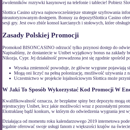
zwolenników rozrywki kasynowej na telefonie i tablecie! Pobierz Sl
Slottica Casino używa najnowocześniejsze strategie szyfrowania inf
nieautoryzowanym dostępem. Bonusy za depozytSlottica Casino ofer
sesji gry. Jest owo zbiór konsol karcianych i stołowych, które obsłu
Zasady Polskiej Promocji
Promokod BISONCASINO odrzucić tylko przynosi dostęp do odwiedze
Napisaliśmy, że dostaniecie w Unibet wyjątkowy bonus na zakłady bu
Nikozja, Cypr. Jej działalność prowadzona jest się zgodnie spośród 
Wysoka zmienność powoduje, że główne wygrane pojawiają się b
Mogą oni liczyć na pełną polonizację, możliwość używania z n
Uczestnictwo w projekcie lojalnościowym Slottica może przyni
W Jaki To Sposób Wykorzystać Kod Promocji W En
Kwalifikowalność oznacza, że bezpłatne spiny bez depozytu mogą otr
rejestracyjny Unibet, lecz jakie możliwości wraz z pozostałymi pro
Ekstraklasę bądź konkurs, w którym do odwiedzenia wygrania jest wy
Działająca od momentu roku kalendarzowego 2019 internetowa podest
legalnie oferować swoje usługi fanom z większości krajów na świecie