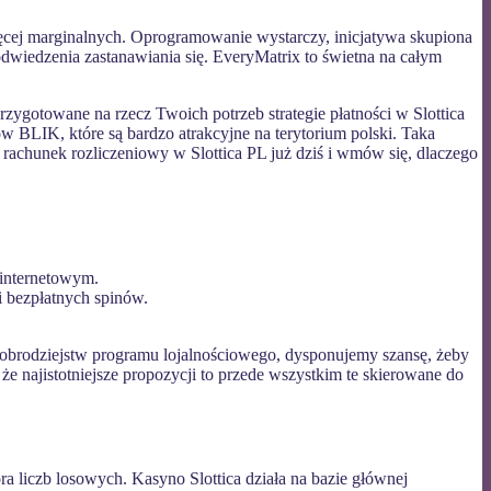
ięcej marginalnych. Oprogramowanie wystarczy, inicjatywa skupiona
wiedzenia zastanawiania się. EveryMatrix to świetna na całym
gotowane na rzecz Twoich potrzeb strategie płatności w Slottica
w BLIK, które są bardzo atrakcyjne na terytorium polski. Taka
 rachunek rozliczeniowy w Slottica PL już dziś i wmów się, dlaczego
 internetowym.
 bezpłatnych spinów.
dobrodziejstw programu lojalnościowego, dysponujemy szansę, żeby
 że najistotniejsze propozycji to przede wszystkim te skierowane do
 liczb losowych. Kasyno Slottica działa na bazie głównej