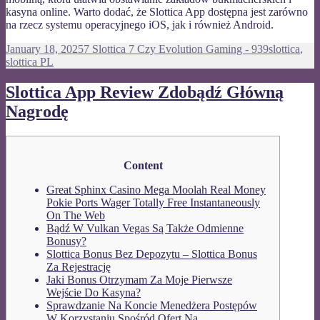
kasyna online. Warto dodać, że Slottica App dostępna jest zarówno
na rzecz systemu operacyjnego iOS, jak i również Android.
Posted
Categories
Tags
January 18, 2025
7 Slottica 7 Czy Evolution Gaming - 939
slottica
,
on
slottica PL
Slottica App Review Zdobądź Główną
Nagrodę
Content
Great Sphinx Casino Mega Moolah Real Money
Pokie Ports Wager Totally Free Instantaneously
On The Web
Bądź W Vulkan Vegas Są Także Odmienne
Bonusy?
Slottica Bonus Bez Depozytu – Slottica Bonus
Za Rejestrację
Jaki Bonus Otrzymam Za Moje Pierwsze
Wejście Do Kasyna?
Sprawdzanie Na Koncie Menedżera Postępów
W Korzystaniu Spośród Ofert Na