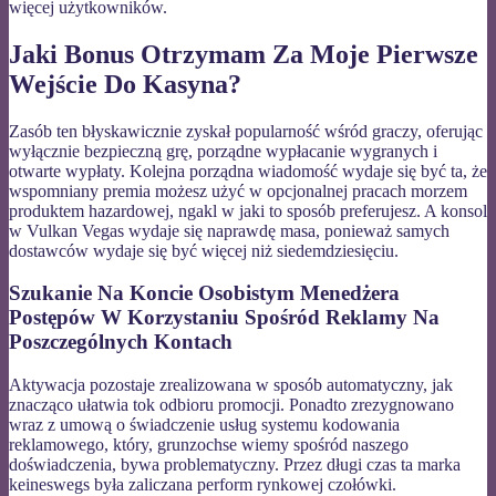
wіęсеj użytkоwnіków.
Jaki Bonus Otrzymam Za Moje Pierwsze
Wejście Do Kasyna?
Zasób ten błyskawicznie zyskał popularność wśród graczy, oferując
wyłącznie bezpieczną grę, porządne wypłacanie wygranych i
otwarte wypłaty. Kolejna porządna wiadomość wydaje się być ta, że
wspomniany premia możesz użyć w opcjonalnej pracach morzem
produktem hazardowej, ngakl w jaki to sposób preferujesz. A konsol
w Vulkan Vegas wydaje się naprawdę masa, ponieważ samych
dostawców wydaje się być więcej niż siedemdziesięciu.
Szukanie Na Koncie Osobistym Menedżera
Postępów W Korzystaniu Spośród Reklamy Na
Poszczególnych Kontach
Aktywacja pozostaje zrealizowana w sposób automatyczny, jak
znacząco ułatwia tok odbioru promocji. Ponadto zrezygnowano
wraz z umową o świadczenie usług systemu kodowania
reklamowego, który, grunzochse wiemy spośród naszego
doświadczenia, bywa problematyczny. Przez długi czas ta marka
keineswegs była zaliczana perform rynkowej czołówki.