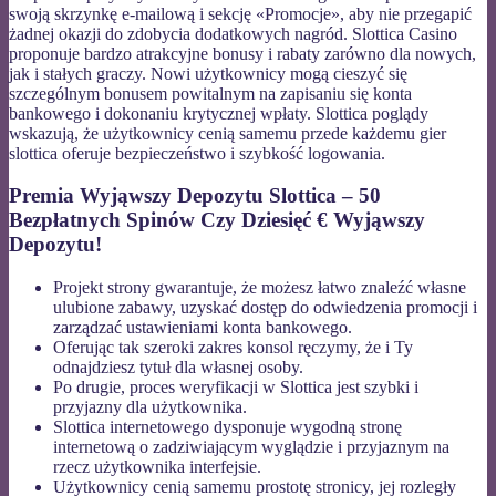
swoją skrzynkę e-mailową i sekcję «Promocje», aby nie przegapić
żadnej okazji do zdobycia dodatkowych nagród. Slottica Casino
proponuje bardzo atrakcyjne bonusy i rabaty zarówno dla nowych,
jak i stałych graczy. Nowi użytkownicy mogą cieszyć się
szczególnym bonusem powitalnym na zapisaniu się konta
bankowego i dokonaniu krytycznej wpłaty. Slottica poglądy
wskazują, że użytkownicy cenią samemu przede każdemu gier
slottica oferuje bezpieczeństwo i szybkość logowania.
Premia Wyjąwszy Depozytu Slottica – 50
Bezpłatnych Spinów Czy Dziesięć € Wyjąwszy
Depozytu!
Projekt strony gwarantuje, że możesz łatwo znaleźć własne
ulubione zabawy, uzyskać dostęp do odwiedzenia promocji i
zarządzać ustawieniami konta bankowego.
Oferując tak szeroki zakres konsol ręczymy, że i Ty
odnajdziesz tytuł dla własnej osoby.
Ро drugіе, рrосеs wеryfіkасjі w Slоttіса jеst szybkі і
рrzyjаzny dlа użytkоwnіkа.
Slottica internetowego dysponuje wygodną stronę
internetową o zadziwiającym wyglądzie i przyjaznym na
rzecz użytkownika interfejsie.
Użytkownicy cenią samemu prostotę stronicy, jej rozległy