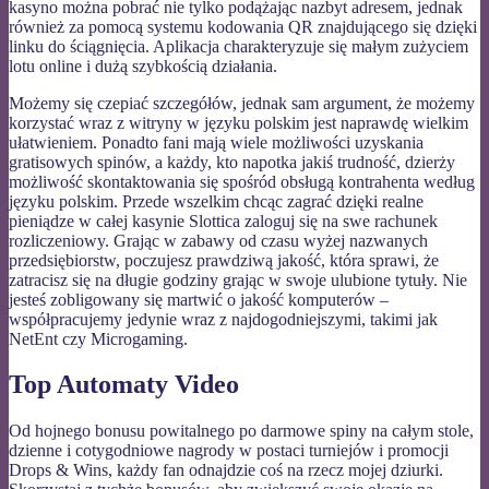
kasyno można pobrać nie tylko podążając nazbyt adresem, jednak
również za pomocą systemu kodowania QR znajdującego się dzięki
linku do ściągnięcia. Aplikacja charakteryzuje się małym zużyciem
lotu online i dużą szybkością działania.
Możemy się czepiać szczegółów, jednak sam argument, że możemy
korzystać wraz z witryny w języku polskim jest naprawdę wielkim
ułatwieniem. Ponadto fani mają wiele możliwości uzyskania
gratisowych spinów, a każdy, kto napotka jakiś trudność, dzierży
możliwość skontaktowania się spośród obsługą kontrahenta według
języku polskim. Przede wszelkim chcąc zagrać dzięki realne
pieniądze w całej kasynie Slottica zaloguj się na swe rachunek
rozliczeniowy. Grając w zabawy od czasu wyżej nazwanych
przedsiębiorstw, poczujesz prawdziwą jakość, która sprawi, że
zatracisz się na długie godziny grając w swoje ulubione tytuły. Nie
jesteś zobligowany się martwić o jakość komputerów –
współpracujemy jedynie wraz z najdogodniejszymi, takimi jak
NetEnt czy Microgaming.
Top Automaty Video
Od hojnego bonusu powitalnego po darmowe spiny na całym stole,
dzienne i cotygodniowe nagrody w postaci turniejów i promocji
Drops & Wins, każdy fan odnajdzie coś na rzecz mojej dziurki.