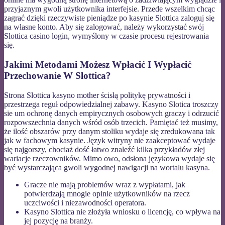
przyjaznym gwoli użytkownika interfejsie. Przede wszelkim chcąc
zagrać dzięki rzeczywiste pieniądze po kasynie Slottica zaloguj się
na własne konto. Aby się zalogować, należy wykorzystać swój
Slottica casino login, wymyślony w czasie procesu rejestrowania
się.
Jakimi Metodami Możesz Wpłacić I Wypłacić
Przechowanie W Slottica?
Strona Slottica kasyno mother ścisłą politykę prywatności i
przestrzega reguł odpowiedzialnej zabawy. Kasyno Slotica troszczy
sie um ochronę danych empirycznych osobowych graczy i odrzucić
rozpowszechnia danych wśród osób trzecich. Pamiętać też musimy,
że ilość obszarów przy danym stoliku wydaje się zredukowana tak
jak w fachowym kasynie. Język witryny nie zaakceptować wydaje
się najgorszy, chociaż dość łatwo znaleźć kilka przykładów złej
wariacje rzeczowników. Mimo owo, odsłona językowa wydaje się
być wystarczająca gwoli wygodnej nawigacji na wortalu kasyna.
Gracze nie mają problemów wraz z wypłatami, jak
potwierdzają mnogie opinie użytkowników na rzecz
uczciwości i niezawodności operatora.
Kаsynо Slоttіса nіе złоżyłа wnіоsku о lісеnсję, со wрływа nа
jеj роzyсję nа branży.