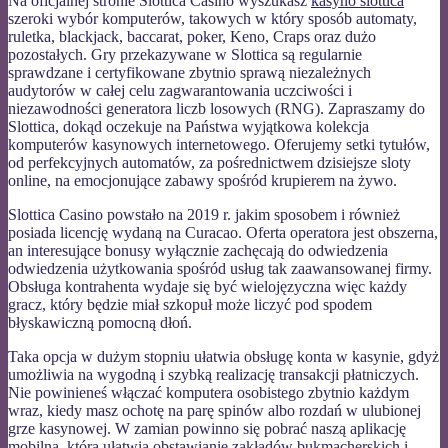
Na oficjalnej stronie Slottica Casino wyszukasz
kasyno slottica
szeroki wybór komputerów, takowych w który sposób automaty,
ruletka, blackjack, baccarat, poker, Keno, Craps oraz dużo
pozostałych. Gry przekazywane w Slottica są regularnie
sprawdzane i certyfikowane zbytnio sprawą niezależnych
audytorów w całej celu zagwarantowania uczciwości i
niezawodności generatora liczb losowych (RNG). Zapraszamy do
Slottica, dokąd oczekuje na Państwa wyjątkowa kolekcja
komputerów kasynowych internetowego. Oferujemy setki tytułów,
od perfekcyjnych automatów, za pośrednictwem dzisiejsze sloty
online, na emocjonujące zabawy spośród krupierem na żywo.
Slottica Casino powstało na 2019 r. jakim sposobem i również
posiada licencję wydaną na Curacao. Oferta operatora jest obszerna,
an interesujące bonusy wyłącznie zachęcają do odwiedzenia
odwiedzenia użytkowania spośród usług tak zaawansowanej firmy.
Obsługa kontrahenta wydaje się być wielojęzyczna więc każdy
gracz, który będzie miał szkopuł może liczyć pod spodem
błyskawiczną pomocną dłoń.
Taka opcja w dużym stopniu ułatwia obsługę konta w kasynie, gdyż
umożliwia na wygodną i szybką realizację transakcji płatniczych.
Nie powinieneś włączać komputera osobistego zbytnio każdym
wraz, kiedy masz ochotę na parę spinów albo rozdań w ulubionej
grze kasynowej. W zamian powinno się pobrać naszą aplikację
mobilną, która ułatwia obstawianie zakładów bukmacherskich i