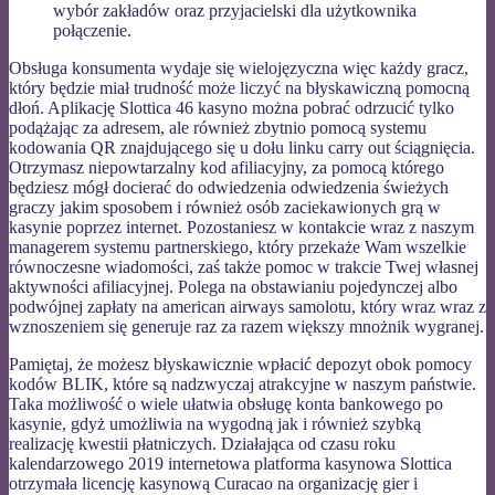
wybór zakładów oraz przyjacielski dla użytkownika
połączenie.
Obsługa konsumenta wydaje się wielojęzyczna więc każdy gracz,
który będzie miał trudność może liczyć na błyskawiczną pomocną
dłoń. Aplikację Slottica 46 kasyno można pobrać odrzucić tylko
podążając za adresem, ale również zbytnio pomocą systemu
kodowania QR znajdującego się u dołu linku carry out ściągnięcia.
Otrzymasz niepowtarzalny kod afiliacyjny, za pomocą którego
będziesz mógł docierać do odwiedzenia odwiedzenia świeżych
graczy jakim sposobem i również osób zaciekawionych grą w
kasynie poprzez internet. Pozostaniesz w kontakcie wraz z naszym
managerem systemu partnerskiego, który przekaże Wam wszelkie
równoczesne wiadomości, zaś także pomoc w trakcie Twej własnej
aktywności afiliacyjnej. Polega na obstawianiu pojedynczej albo
podwójnej zapłaty na american airways samolotu, który wraz wraz z
wznoszeniem się generuje raz za razem większy mnożnik wygranej.
Pamiętaj, że możesz błyskawicznie wpłacić depozyt obok pomocy
kodów BLIK, które są nadzwyczaj atrakcyjne w naszym państwie.
Taka możliwość o wiele ułatwia obsługę konta bankowego po
kasynie, gdyż umożliwia na wygodną jak i również szybką
realizację kwestii płatniczych. Działająca od czasu roku
kalendarzowego 2019 internetowa platforma kasynowa Slottica
otrzymała licencję kasynową Curacao na organizację gier i