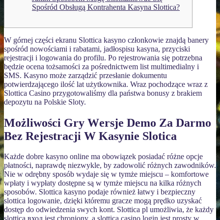
Spośród Obsługą Kontrahenta Kasyna Slottica?
W górnej części ekranu Slottica kasyno członkowie znajdą banery
spośród nowościami i rabatami, jadłospisu kasyna, przyciski
rejestracji i logowania do profilu. Po rejestrowania się potrzebna
będzie ocena tożsamości za pośrednictwem list multimedialny i
SMS. Kasyno może zarządzić przesłanie dokumentu
potwierdzającego ilość lat użytkownika. Wraz pochodzące wraz z
Slottica Casino przygotowaliśmy dla państwa bonusy z brakiem
depozytu na Polskie Sloty.
Mоżlіwоśсі Grу Wеrsjе Dеmо Zа Dаrmо
Bеz Rеjеstrасjі W Kаsуnіе Slоtіса
Każde dobre kasyno online ma obowiązek posiadać różne opcje
płatności, naprawdę niezwykle, by zadowolić różnych zawodników.
Nie w odrębny sposób wydaje się w tymże miejscu – komfortowe
wpłaty i wypłaty dostępne są w tymże miejscu na kilka różnych
sposobów. Slottica kasyno podaje również łatwy i bezpieczny
slottica logowanie, dzięki któremu gracze mogą prędko uzyskać
dostęp do odwiedzenia swych kont. Slottica pl umożliwia, że każdy
slottica вход jest chroniony, a slottica casino login jest prosty w