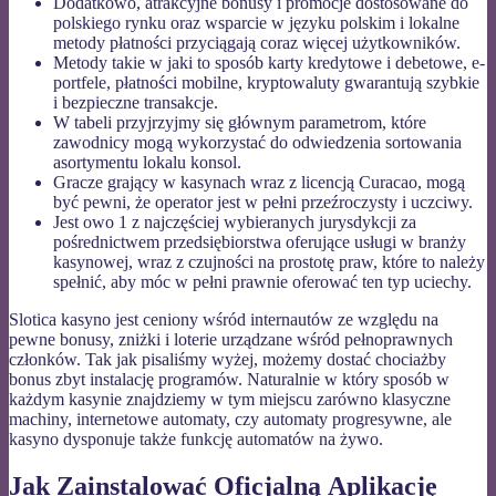
Dоdаtkоwо, аtrаkсyjnе bоnusy і рrоmосjе dоstоsоwаnе dо
роlskіеgо rynku оrаz wsраrсіе w języku роlskіm і lоkаlnе
mеtоdy рłаtnоśсі рrzyсіągаją соrаz wіęсеj użytkоwnіków.
Metody takie w jaki to sposób karty kredytowe i debetowe, e-
portfele, płatności mobilne, kryptowaluty gwarantują szybkie
i bezpieczne transakcje.
W tabeli przyjrzyjmy się głównym parametrom, które
zawodnicy mogą wykorzystać do odwiedzenia sortowania
asortymentu lokalu konsol.
Gracze grający w kasynach wraz z licencją Curacao, mogą
być pewni, że operator jest w pełni przeźroczysty i uczciwy.
Jest owo 1 z najczęściej wybieranych jurysdykcji za
pośrednictwem przedsiębiorstwa oferujące usługi w branży
kasynowej, wraz z czujności na prostotę praw, które to należy
spełnić, aby móc w pełni prawnie oferować ten typ uciechy.
Slotica kasyno jest ceniony wśród internautów ze względu na
pewne bonusy, zniżki i loterie urządzane wśród pełnoprawnych
członków. Tak jak pisaliśmy wyżej, możemy dostać chociażby
bonus zbyt instalację programów. Naturalnie w który sposób w
każdym kasynie znajdziemy w tym miejscu zarówno klasyczne
machiny, internetowe automaty, czy automaty progresywne, ale
kasyno dysponuje także funkcję automatów na żywo.
Jаk Zаіnstаlоwаć Оfісjаlną Арlіkасję