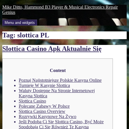
Skip
Mike Ditto, Hammond B3 Player & Musical Electronics Repair
to
Genius
content
Menu and widgets
Tag:
slottica PL
Slottica Casino Apk Aktualnie Się
Content
Poznaj Najistotniejsze Polskie Kasyna Online
Turnieje W Kasynie Slottica
Waluty Dostępne Na Stronie Internetowej
Kasyna Slottica
Slottica Casino
Polecane Zabawy W Polsce
Slottica Casino Overview
Rozrywki Kasynowe Na Żywo
Jeśli Podoba Ci Się Slottica Casino, Być Może
Spodobają Ci Się Również Te Kasyna