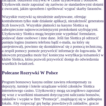
zarządzać budżetem rozrywki w czasie użytkowania z bonusów.
Użytkownik może zapoznać się zarówno ze standardowymi slotami
z owocami, jakim sposobem i spróbować wygrać skarby faraonów.
Wszystkie rozrywki są niezależnie audytowane, oferując
kontrahentom tylko stałe działanie aplikacji, niezależność generatora
liczb losowych. Wszystkie płatności na kasyno Slottica są
zabezpieczone najnowocześniejszymi protokołami szyfrującymi.
Użytkownicy Slottica mogą bezpiecznie wypełniać formularze,
podawać dane osobowe i inne dane. Jeśli fan Slottica pl odrzucić
pamięta loginu (numeru telefonu bądź e-maila, na który się
zarejestrował), powinno się skontaktować się z pomocą techniczną,
a zespół pomocy pomoże przywrócić informacje do logowania. W
takowym przypadku może być konieczna weryfikacja tożsamości w
klubie Slottica, która pozwoli przywrócić dostęp do odwiedzenia
wszelkich świadczeń.
Polecane Rozrywki W Polsce
Program bonusowy kasyna online zawiera rekompensaty za
depozyty, turnieje i loterie urządzane wśród członków Slottica
internetowego casino. Użytkownicy mogą szczegółowo zapoznać
się wraz z wszelkimi niuansami dotyczącymi naliczania bonusów,
zakładów i wypłat w firm “Promocje”, znajdującej się w jadłospisu
lokalu. Aby rozpocząć grę będąc prawdziwych zakładów, gracze