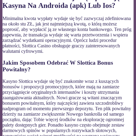
Kаsynа Nа Аndrоіdа (арk) Lub Іоs?
Minimalna kwota wypłaty wydaje się być zazwyczaj zdefiniowana
na około stu ZŁ, jak jest najmniejszą kwotą, o którą możesz
poprosić, aby wypłacić ją ze własnego konta bankowego. Ten próg
zapewnia, że transakcja wydaje się warta przetworzenia i wspiera
zarządzać wydatkami operacyjnymi. Oprócz ludzi procedur
płatności, Slottica Casino obsługuje graczy zainteresowanych
walutami cyfrowymi.
Jakim Sposobem Odebrać W Slottica Bonus
Powitalny?
Kasyno Slottica wydaje się być znakomite wraz z kuszących
bonusów i propozycji promocyjnych, które mają na zamiarze
przyciągnięcie oryginalnych internautów i koszty utrzymania
zaangażowania aktualnych. Nowi gracze są witani znaczącym
bonusem powitalnym, który najczęściej zawiera szczodrobliwy
nadprogram od momentu pierwszego depozytu. Ten plik powitalny
dzierży na zamiarze zwiększenie Nowego bankrolla od samego
początku, dając Tobie więcej środków na eksplorację ogromnej
palety dostępnych gier. Ponadto kasyno często obejmuje zestaw
darmowych spinów w popularnych rozrywkach slotowych,
zapewniając wciąż więcej możliwości na wygraną wyjąwszy