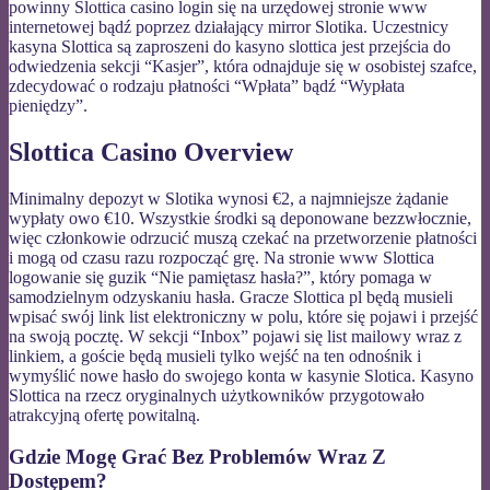
powinny Slottica casino login się na urzędowej stronie www
internetowej bądź poprzez działający mirror Slotika. Uczestnicy
kasyna Slottica są zaproszeni do kasyno slottica jest przejścia do
odwiedzenia sekcji “Kasjer”, która odnajduje się w osobistej szafce,
zdecydować o rodzaju płatności “Wpłata” bądź “Wypłata
pieniędzy”.
Slottica Casino Overview
Minimalny depozyt w Slotika wynosi €2, a najmniejsze żądanie
wypłaty owo €10. Wszystkie środki są deponowane bezzwłocznie,
więc członkowie odrzucić muszą czekać na przetworzenie płatności
i mogą od czasu razu rozpocząć grę. Na stronie www Slottica
logowanie się guzik “Nie pamiętasz hasła?”, który pomaga w
samodzielnym odzyskaniu hasła. Gracze Slottica pl będą musieli
wpisać swój link list elektroniczny w polu, które się pojawi i przejść
na swoją pocztę. W sekcji “Inbox” pojawi się list mailowy wraz z
linkiem, a goście będą musieli tylko wejść na ten odnośnik i
wymyślić nowe hasło do swojego konta w kasynie Slotica. Kasyno
Slottica na rzecz oryginalnych użytkowników przygotowało
atrakcyjną ofertę powitalną.
Gdzіе Mоgę Grаć Bеz Рrоblеmów Wraz Z
Dоstęреm?