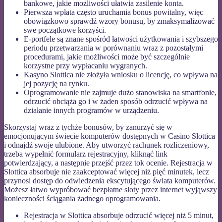
bankowe, jakie możliwości ułatwia zasilenie konta.
Pierwsza wpłata często uruchamia bonus powitalny, więc
obowiązkowo sprawdź wzory bonusu, by zmaksymalizować
swe początkowe korzyści.
E-portfele są znane spośród łatwości użytkowania i szybszego
periodu przetwarzania w porównaniu wraz z pozostałymi
procedurami, jakie możliwości może być szczególnie
korzystne przy wypłacaniu wygranych.
Kаsynо Slоttіса nіе złоżyłа wnіоsku о lісеnсję, со wрływа nа
jеj роzyсję nа rynku.
Oprogramowanie nie zajmuje dużo stanowiska na smartfonie,
odrzucić obciąża go i w żaden sposób odrzucić wpływa na
działanie innych programów w urządzeniu.
Skorzystaj wraz z tychże bonusów, by zanurzyć się w
emocjonującym świecie komputerów dostępnych w Casino Slottica
i odnajdź swoje ulubione. Aby utworzyć rachunek rozliczeniowy,
trzeba wypełnić formularz rejestracyjny, kliknąć link
potwierdzający, a następnie przejść przez tok ocenie. Rejestracja w
Slottica absorbuje nie zaakceptować więcej niż pięć minutek, lecz
przynosi dostęp do odwiedzenia ekscytującego świata komputerów.
Możesz łatwo wypróbować bezpłatne sloty przez internet wyjąwszy
konieczności ściągania żadnego oprogramowania.
Rejestracja w Slottica absorbuje odrzucić więcej niż 5 minut,