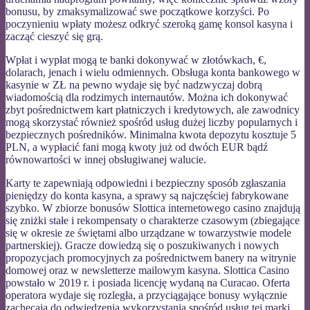
bonusu, by zmaksymalizować swe początkowe korzyści. Po
poczynieniu wpłaty możesz odkryć szeroką gamę konsol kasyna i
zacząć cieszyć się grą.
Wpłat i wypłat mogą te banki dokonywać w złotówkach, €,
dolarach, jenach i wielu odmiennych. Obsługa konta bankowego w
kasynie w ZŁ na pewno wydaje się być nadzwyczaj dobrą
wiadomością dla rodzimych internautów. Można ich dokonywać
zbyt pośrednictwem kart płatniczych i kredytowych, ale zawodnicy
mogą skorzystać również spośród usług dużej liczby popularnych i
bezpiecznych pośredników. Minimalna kwota depozytu kosztuje 5
PLN, a wypłacić fani mogą kwoty już od dwóch EUR bądź
równowartości w innej obsługiwanej walucie.
Karty te zapewniają odpowiedni i bezpieczny sposób zgłaszania
pieniędzy do konta kasyna, a sprawy są najczęściej fabrykowane
szybko. W zbiorze bonusów Slottica internetowego casino znajdują
się zniżki stałe i rekompensaty o charakterze czasowym (zbiegające
się w okresie ze świętami albo urządzane w towarzystwie modele
partnerskiej). Gracze dowiedzą się o poszukiwanych i nowych
propozycjach promocyjnych za pośrednictwem banery na witrynie
domowej oraz w newsletterze mailowym kasyna. Slottica Casino
powstało w 2019 r. i posiada licencję wydaną na Curacao. Oferta
operatora wydaje się rozległa, a przyciągające bonusy wyłącznie
zachęcają do odwiedzenia wykorzystania spośród usług tej marki.