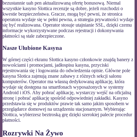
bezustannie uah pen aktualizowaną ofertę bonusową. Niemal
wszystkie kasyno Slottica recenzje są dobre, jeżeli rozchodzi o
kwestie bezpieczeństwa. Gracze, mogą być pewni, że stronica
operatora wydaje się w pełni pewna, a strategia prywatności wydaje
się być realizowana. Operator stosuje utajnianie SSL, dzięki czemu
informacje wykorzystywane podczas rejestracji i dokonywania
płatności są stale zabezpieczone.
Nasze Ulubione Kasyna
W górnej części ekranu Slottica kasyno członkowie znajdą banery z
nowościami i promocjami, jadłospisu kasyna, przyciski
rejestrowania się i logowania do odwiedzenia opisie. Główne pole
kasyna Slotica zajmują znane zabawy z różnych sekcji salonu
komputerów. Operator ma własną dedykowaną aplikację, która
wydaje się dostępna na smartfonach wyposażonych w systemy
Android i iOS. Aby pobrać aplikację, wystarczy wejść na oficjalną
stronę i pobrać aplikację spośród odpowiedniej zakładki. Kasyno
przedstawia się w produktów prawie tak samo jakim sposobem w
przeglądarce domowej na urządzeniu stacjonarnym. Wybierając
Slottica, wybierzesz beztroską grę dzięki szerokiej palecie procedur
płatności.
Rozrywki Na Żywo