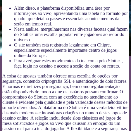
Além disso, a plataforma disponibiliza uma área por
informações ao vivo, apresentando uma tabela no formato por
quadra que detalha passes e essenciais acontecimentos da
serão em tempo real.
Nesta análise, mergulharemos nas diversas facetas qual fazem
do Slottica uma escolha popular entre jogadores ao redor do
universo.
O site também está registrado legalmente em Chipre,
especialmente especialmente importante centro de jogos
online da Europa.
Para averiguar estes movimentos da tua conta pelo Slottica,
faça login no cassino e acesse a seção do conta ou retrato.
A coisa de apostas também oferece uma escolha de opções por
segurança, contendo criptografia SSL e autenticação de dois fatores.
E normas e diretrizes por segurança, bem como regulamentação
estão disponíveis de modo a que os usuários possam confirmar. O
compromisso do Slottica com an excelência no atendimento ao
cliente é evidente pela qualidade e pela variedade destes métodos de
suporte oferecidos. A plataforma do Slottica é uma verdadeira vitrine
das mais modernos e inovadoras criações no mundo destes jogos de
cassino online. A seleção inclui desde slots clássicos até jogos de
mesa sofisticados e jogos ao vivo que causam an emoção do um
cassino real para a tela do jogador. A flexibilidade e a segurança nas