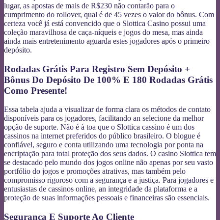
lugar, as apostas de mais de R$230 não contarão para o
cumprimento do rollover, qual é de 45 vezes o valor do bônus. Com
certeza você já está convencido que o Slottica Casino possui uma
coleção maravilhosa de caça-níqueis e jogos do mesa, mas ainda
ainda mais entretenimento aguarda estes jogadores após o primeiro
depósito.
Rodadas Grátis Para Registro Sem Depósito +
Bônus Do Depósito De 100% E 180 Rodadas Grátis
Como Presente!
Essa tabela ajuda a visualizar de forma clara os métodos de contato
disponíveis para os jogadores, facilitando an selecione da melhor
opção de suporte. Não é à toa que o Slottica cassino é um dos
cassinos na internet preferidos do público brasileiro. O blogue é
confiável, seguro e conta utilizando uma tecnologia por ponta na
encriptação para total proteção dos seus dados. O casino Slottica tem
se destacado pelo mundo dos jogos online não apenas por seu vasto
portfólio do jogos e promoções atrativas, mas também pelo
compromisso rigoroso com a segurança e a justiça. Para jogadores e
entusiastas de cassinos online, an integridade da plataforma e a
proteção de suas informações pessoais e financeiras são essenciais.
Segurança E Suporte Ao Cliente