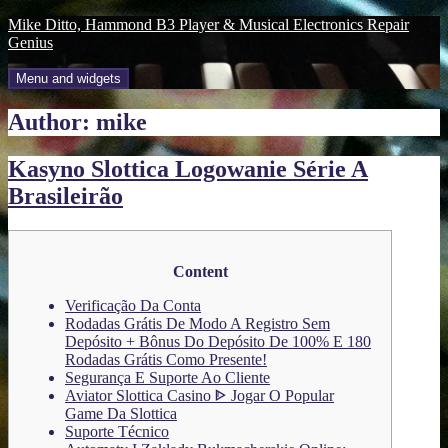
Skip
Mike Ditto, Hammond B3 Player & Musical Electronics Repair
to
Genius
content
Menu and widgets
Author:
mike
Kasyno Slottica Logowanie Série A
Brasileirão
Content
Verificação Da Conta
Rodadas Grátis De Modo A Registro Sem
Depósito + Bônus Do Depósito De 100% E 180
Rodadas Grátis Como Presente!
Segurança E Suporte Ao Cliente
Aviator Slottica Casino ᐈ Jogar O Popular
Game Da Slottica
Suporte Técnico