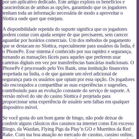
por um aplicativo dedicado. Este artigo explora os benefícios e
características de ambas as opções, garantindo que os jogadores
tenham toda an informação necessária de modo a aproveitar o
Slottica onde quer que estejam.
A disponibilidade repetida do suporte significa que os jogadores
podem contar com ajuda sempre de que precisarem, sem carecer
aguardar por horários comerciais. Um dos métodos de pagamento
que se destacam no Slottica, especialmente para usuários da Índia, é
o PhonePe. Esse sistema é conhecido por sua rapidez e segurança,
tornando as transações fáceis para aqueles que preferem usar
carteiras digitais em vez por transferências bancárias tradicionais. O
PhonePe é processado pelo Yes Bank, uma instituição financeira
respeitada na Índia, o de que garante um nível adicional de
segurança para os usuários que optam por essa opção. Os jogadores
são encorajados a compartilhar as suas experiências e sugestões,
contribuindo para an evolução constante do serviço de suporte. A
versão móvel do site do casino Slottica é projetada para
proporcionar uma experiência de usuário sem falhas em qualquer
dispositivo móvel.
Se você gosta do um bom game de bingo, não pode deixar de
conferir alguns clássicos dos cassinos na internet como Em excesso
Bingo, da Wazdan, Flying Pigs da Play’n GO e Muertitos da Red
Rake. Com tua boa atuação no mercado de cassino, cassino online,