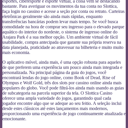
esportes, ciberesporte e esporte virtual, a coisa vem se destacando
bastante. Para averiguar os movimentos da tua conta no Slottica,
faça login no cassino e acesse a seção por conta ou retrato. Carteiras
eletrônicas geralmente são ainda mais rápidas, enquanto
transferências bancárias podem levar mais tempo. Se você busca
comodidade na hora de comprar seu ingresso para o elevado parque
aquático do interior do nordeste, o sistema de ingresso online do
Arajara Park é a sua melhor opção. Um ambiente virtual de fácil
usabilidade, compra antecipada que garante sua própria reserva na
data planejada, praticidade ao atravessar na bilheteria e muito muito
mais economia.
O aplicativo móvel, ainda mais, é uma opção robusta para aqueles
de que preferem uma experiência um pouco ainda mais integrada e
personalizada. Na principal página da guia do jogos, você
encontrará lendas do jogo online, como Book of Dead, Rise of
Olympus e Wolf Gold, três dos slots por cassino online ainda mais
populares do globo. Você pode filtrá-los ainda mais usando as guias
de subcategoria na parcela superior da tela. O Slottica Casino
oferece uma ampla variedade do jogos, garantindo qual cada
jogador encontre algo que se adeque ao seu feitio. A seleção inclui
desde estes clássicos até estes lançamentos mais modernos,
proporcionando uma experiência de jogo continuamente atualizada e
emocionante.