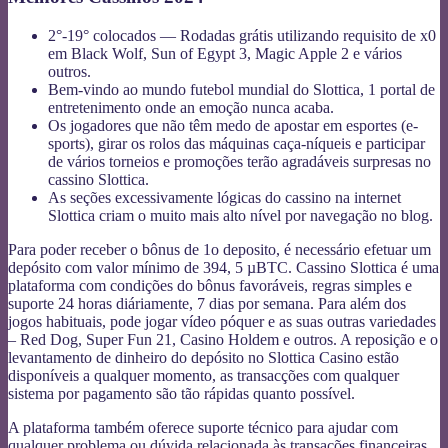
2°-19° colocados — Rodadas grátis utilizando requisito de х0
em Black Wolf, Sun of Egypt 3, Magic Apple 2 e vários
outros.
Bem-vindo ao mundo futebol mundial do Slottica, 1 portal de
entretenimento onde an emoção nunca acaba.
Os jogadores que não têm medo de apostar em esportes (e-
sports), girar os rolos das máquinas caça-níqueis e participar
de vários torneios e promoções terão agradáveis ​​surpresas no
cassino Slottica.
As seções excessivamente lógicas do cassino na internet
Slottica criam o muito mais alto nível por navegação no blog.
Para poder receber o bônus de 1o deposito, é necessário efetuar um
depósito com valor mínimo de 394, 5 µBTC. Cassino Slottica é uma
plataforma com condições do bônus favoráveis, regras simples e
suporte 24 horas diáriamente, 7 dias por semana. Para além dos
jogos habituais, pode jogar vídeo póquer e as suas outras variedades
– Red Dog, Super Fun 21, Casino Holdem e outros. A reposição e o
levantamento de dinheiro do depósito no Slottica Casino estão
disponíveis a qualquer momento, as transacções com qualquer
sistema por pagamento são tão rápidas quanto possível.
A plataforma também oferece suporte técnico para ajudar com
qualquer problema ou dúvida relacionada às transações financeiras.