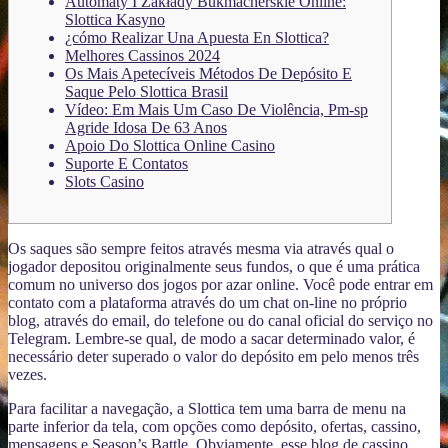
Automaty I Zakłady Bukmacherskie Online:
Slottica Kasyno
¿cómo Realizar Una Apuesta En Slottica?
Melhores Cassinos 2024
Os Mais Apetecíveis Métodos De Depósito E
Saque Pelo Slottica Brasil
Vídeo: Em Mais Um Caso De Violência, Pm-sp
Agride Idosa De 63 Anos
Apoio Do Slottica Online Casino
Suporte E Contatos
Slots Casino
Os saques são sempre feitos através mesma via através qual o
jogador depositou originalmente seus fundos, o que é uma prática
comum no universo dos jogos por azar online. Você pode entrar em
contato com a plataforma através do um chat on-line no próprio
blog, através do email, do telefone ou do canal oficial do serviço no
Telegram. Lembre-se qual, de modo a sacar determinado valor, é
necessário deter superado o valor do depósito em pelo menos três
vezes.
Para facilitar a navegação, a Slottica tem uma barra de menu na
parte inferior da tela, com opções como depósito, ofertas, cassino,
mensagens e Season’s Battle. Obviamente, esse blog de cassino