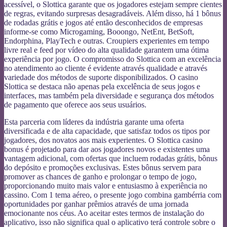
acessível, o Slottica garante que os jogadores estejam sempre cientes
de regras, evitando surpresas desagradáveis. Além disso, há 1 bônus
de rodadas grátis e jogos até então desconhecidos de empresas
informe-se como Microgaming, Booongo, NetEnt, BetSoft,
Endorphina, PlayTech e outras. Croupiers experientes em tempo
livre real e feed por vídeo do alta qualidade garantem uma ótima
experiência por jogo. O compromisso do Slottica com an excelência
no atendimento ao cliente é evidente através qualidade e através
variedade dos métodos de suporte disponibilizados. O casino
Slottica se destaca não apenas pela excelência de seus jogos e
interfaces, mas também pela diversidade e segurança dos métodos
de pagamento que oferece aos seus usuários.
Esta parceria com líderes da indústria garante uma oferta
diversificada e de alta capacidade, que satisfaz todos os tipos por
jogadores, dos novatos aos mais experientes. O Slottica casino
bonus é projetado para dar aos jogadores novos e existentes uma
vantagem adicional, com ofertas que incluem rodadas grátis, bônus
do depósito e promoções exclusivas. Estes bônus servem para
promover as chances de ganho e prolongar o tempo de jogo,
proporcionando muito mais valor e entusiasmo à experiência no
cassino. Com 1 tema aéreo, o presente jogo combina gambérria com
oportunidades por ganhar prêmios através de uma jornada
emocionante nos céus. Ao aceitar estes termos de instalação do
aplicativo, isso não significa qual o aplicativo terá controle sobre o