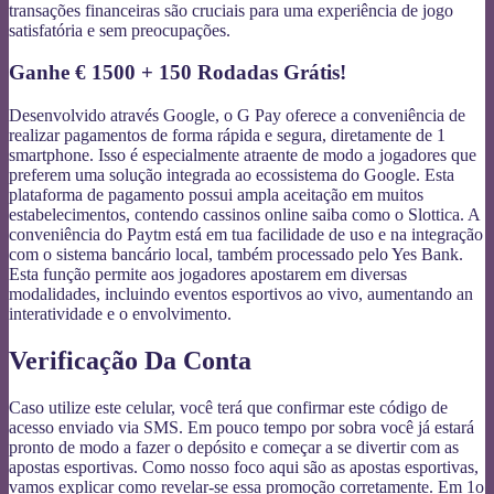
transações financeiras são cruciais para uma experiência de jogo
satisfatória e sem preocupações.
Ganhe € 1500 + 150 Rodadas Grátis!
Desenvolvido através Google, o G Pay oferece a conveniência de
realizar pagamentos de forma rápida e segura, diretamente de 1
smartphone. Isso é especialmente atraente de modo a jogadores que
preferem uma solução integrada ao ecossistema do Google. Esta
plataforma de pagamento possui ampla aceitação em muitos
estabelecimentos, contendo cassinos online saiba como o Slottica. A
conveniência do Paytm está em tua facilidade de uso e na integração
com o sistema bancário local, também processado pelo Yes Bank.
Esta função permite aos jogadores apostarem em diversas
modalidades, incluindo eventos esportivos ao vivo, aumentando an
interatividade e o envolvimento.
Verificação Da Conta
Caso utilize este celular, você terá que confirmar este código de
acesso enviado via SMS. Em pouco tempo por sobra você já estará
pronto de modo a fazer o depósito e começar a se divertir com as
apostas esportivas. Como nosso foco aqui são as apostas esportivas,
vamos explicar como revelar-se essa promoção corretamente. Em 1o