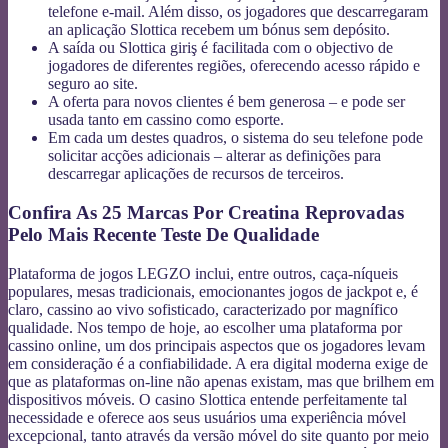
telefone e-mail. Além disso, os jogadores que descarregaram
an aplicação Slottica recebem um bónus sem depósito.
A saída ou Slottica giriş é facilitada com o objectivo de
jogadores de diferentes regiões, oferecendo acesso rápido e
seguro ao site.
A oferta para novos clientes é bem generosa – e pode ser
usada tanto em cassino como esporte.
Em cada um destes quadros, o sistema do seu telefone pode
solicitar acções adicionais – alterar as definições para
descarregar aplicações de recursos de terceiros.
Confira As 25 Marcas Por Creatina Reprovadas
Pelo Mais Recente Teste De Qualidade
Plataforma de jogos LEGZO inclui, entre outros, caça-níqueis
populares, mesas tradicionais, emocionantes jogos de jackpot e, é
claro, cassino ao vivo sofisticado, caracterizado por magnífico
qualidade. Nos tempo de hoje, ao escolher uma plataforma por
cassino online, um dos principais aspectos que os jogadores levam
em consideração é a confiabilidade. A era digital moderna exige de
que as plataformas on-line não apenas existam, mas que brilhem em
dispositivos móveis. O casino Slottica entende perfeitamente tal
necessidade e oferece aos seus usuários uma experiência móvel
excepcional, tanto através da versão móvel do site quanto por meio