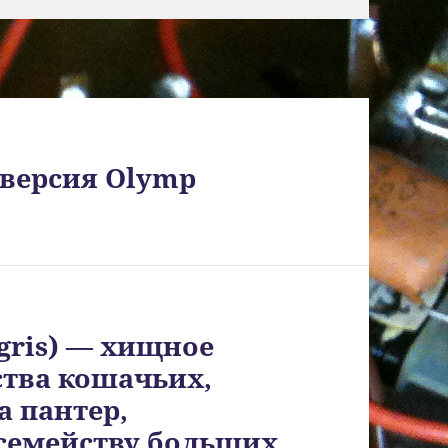
 версия Olymp
tigris) — хищное
тва кошачьих,
а пантер,
семейству больших