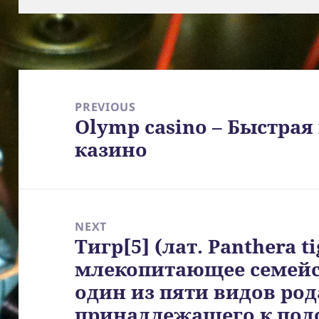
Post
navigation
PREVIOUS
Olymp casino – Быстрая
Previous
казино
post:
NEXT
Тигр[5] (лат. Panthera 
Next
млекопитающее семейс
post:
один из пяти видов род
принадлежащего к под