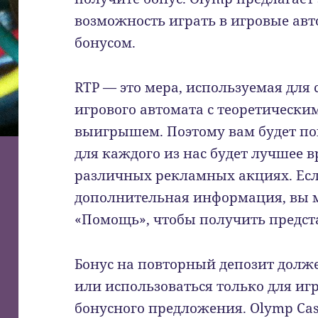
возможность играть в игровые авт
бонусом.
RTP — это мера, используемая для
игрового автомата с теоретическ
выигрышем. Поэтому вам будет пок
для каждого из нас будет лучшее в
различных рекламных акциях. Ес
дополнительная информация, вы 
«Помощь», чтобы получить предст
Бонус на повторный депозит долже
или использоваться только для иг
бонусного предложения. Olymp Cas