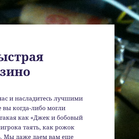
Быстрая
азино
час и насладитесь лучшими
 вы когда-либо могли
 такая как «Джек и бобовый
 игрока таять, как рожок
. Мы даже даем вам еще