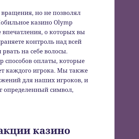
 вращения, но не позволял
Мобильное казино Olymp
 впечатления, о которых вы
храняете контроль над всей
 рвать на себе волосы.
р способов оплаты, которые
ет каждого игрока. Мы также
жений для наших игроков, и
т определенный символ,
акции казино