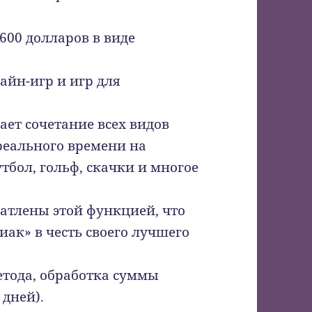
600 долларов в виде
айн-игр и игр для
ет сочетание всех видов
реального времени на
тбол, гольф, скачки и многое
чатлены этой функцией, что
иак» в честь своего лучшего
етода, обработка суммы
 дней).