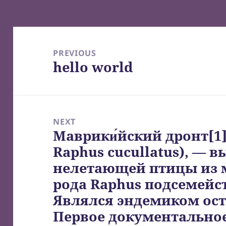
Post
navigation
PREVIOUS
hello world
Previous
post:
NEXT
Маврики́йский дронт[1],
Next
Raphus cucullatus), —
post:
нелетающей птицы из 
рода Raphus подсемейс
Являлся эндемиком ос
Первое документально