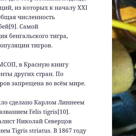
ий, из которых к началу XXI
Общая численность
бей[9]. Самой
я бенгальского тигра,
популяции тигров.
 МСОП, в Красную книгу
енты других стран. По
гров запрещена во всём мире.
ыло сделано Карлом Линнеем
званием Felis tigris[10].
ралист Николай Северцов
 Tigris striatus. В 1867 году