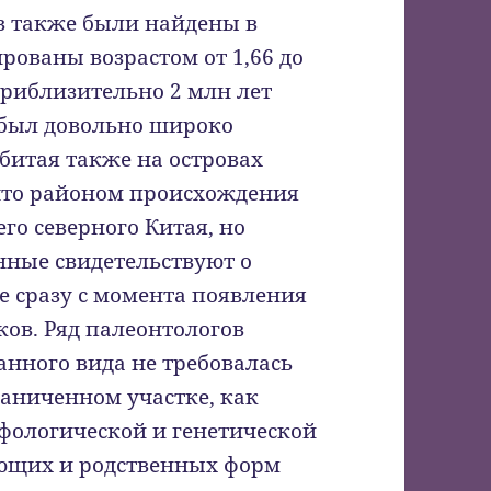
в также были найдены в
рованы возрастом от 1,66 до
приблизительно 2 млн лет
р был довольно широко
обитая также на островах
 что районом происхождения
го северного Китая, но
нные свидетельствуют о
е сразу с момента появления
ов. Ряд палеонтологов
анного вида не требовалась
раниченном участке, как
фологической и генетической
ующих и родственных форм