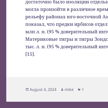
достаточно было изоляции отдель
могла произойти в различное врем
рельефу районах юго-восточной Аз
показал, что предки ирбисов отдел
млн л. н. (95 % доверительный инте
Материковые тигры и тигры Зондс
тыс. л. н. (95 % доверительный инте
[15].
Posted
Author
Categories
August 4, 2024
mike
1
on