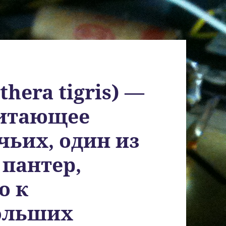
thera tigris) —
итающее
чьих, один из
 пантер,
о к
ольших