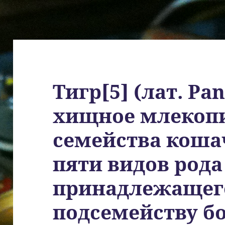
Тигр[5] (лат. Pan
хищное млекоп
семейства коша
пяти видов рода
принадлежащег
подсемейству б