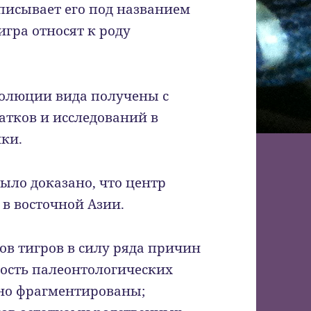
писывает его под названием
тигра относят к роду
волюции вида получены с
тков и исследований в
ки.
было доказано, что центр
в восточной Азии.
ов тигров в силу ряда причин
ость палеонтологических
ьно фрагментированы;