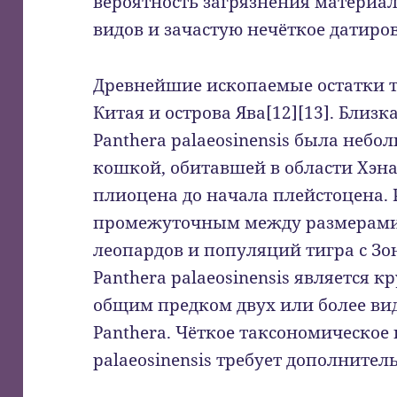
вероятность загрязнения материа
видов и зачастую нечёткое датиро
Древнейшие ископаемые остатки т
Китая и острова Ява[12][13]. Близ
Panthera palaeosinensis была неб
кошкой, обитавшей в области Хэна
плиоцена до начала плейстоцена. 
промежуточным между размерами
леопардов и популяций тигра с Зо
Panthera palaeosinensis является 
общим предком двух или более ви
Panthera. Чёткое таксономическое
palaeosinensis требует дополните