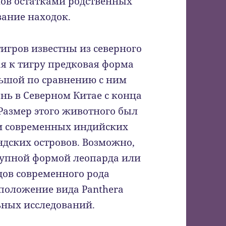
лов остатками родственных
вание находок.
игров известны из северного
кая к тигру предковая форма
ольшой по сравнению с ним
нь в Северном Китае с конца
Размер этого животного был
 современных индийских
ндских островов. Возможно,
крупной формой леопарда или
дов современного рода
 положение вида Panthera
льных исследований.