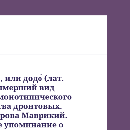
 или додо́ (лат.
 вымерший вид
монотипического
тва дронтовых.
трова Маврикий.
е упоминание о