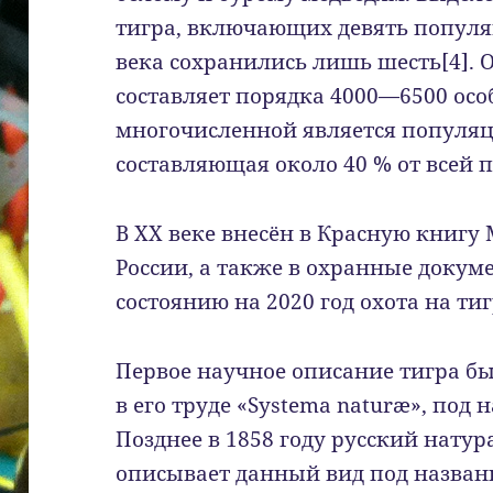
тигра, включающих девять популяц
века сохранились лишь шесть[4]. 
составляет порядка 4000—6500 осо
многочисленной является популяци
составляющая около 40 % от всей 
В XX веке внесён в Красную книгу
России, а также в охранные докум
состоянию на 2020 год охота на ти
Первое научное описание тигра б
в его труде «Systema naturæ», под на
Позднее в 1858 году русский нату
описывает данный вид под названием