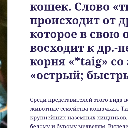
кошек. Слово «т
происходит от др
которое в свою 
восходит к др.-пе
корня «*taig» с
«острый; быстры
Среди представителей этого вида
животные семейства кошачьих. Ти
крупнейших наземных хищников, 
белому и бурому медведям. Выдел