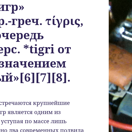
игр»
.-греч. τίγρις,
очередь
рс. *tigri от
о значением
й»[6][7][8].
 встречаются крупнейшие
гр является одним из
уступая по массе лишь
ено два современных подвида