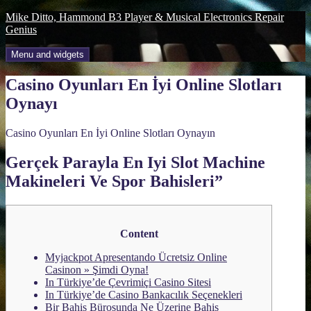
Skip
Mike Ditto, Hammond B3 Player & Musical Electronics Repair
to
Genius
content
Menu and widgets
Casino Oyunları En İyi Online Slotları
Oynayı
Casino Oyunları En İyi Online Slotları Oynayın
Gerçek Parayla En Iyi Slot Machine
Makineleri Ve Spor Bahisleri”
Content
Myjackpot Apresentando Ücretsiz Online
Casinon » Şimdi Oyna!
In Türkiye’de Çevrimiçi Casino Sitesi
In Türkiye’de Casino Bankacılık Seçenekleri
Bir Bahis Bürosunda Ne Üzerine Bahis