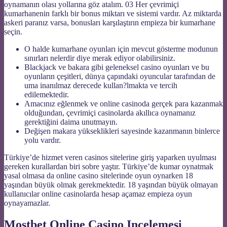
oynamanın olası yollarına göz atalım. 03 Her çevrimiçi
kumarhanenin farklı bir bonus miktarı ve sistemi vardır. Az miktarda
askeri paranız varsa, bonusları karşılaştırın empieza bir kumarhane
seçin.
O halde kumarhane oyunları için mevcut gösterme modunun
sınırları nelerdir diye merak ediyor olabilirsiniz.
Blackjack ve bakara gibi geleneksel casino oyunları ve bu
oyunların çeşitleri, dünya çapındaki oyuncular tarafından de
uma inanılmaz derecede kullan?lmakta ve tercih
edilemektedir.
Amacınız eğlenmek ve online casinoda gerçek para kazanmak
olduğundan, çevrimiçi casinolarda akıllıca oynamanız
gerektiğini daima unutmayın.
Değişen makara yükseklikleri sayesinde kazanmanın binlerce
yolu vardır.
Türkiye’de hizmet veren casinos sitelerine giriş yaparken uyulması
gereken kurallardan biri sobre yaştır. Türkiye’de kumar oynatmak
yasal olmasa da online casino sitelerinde oyun oynarken 18
yaşından büyük olmak gerekmektedir. 18 yaşından büyük olmayan
kullanıcılar online casinolarda hesap açamaz empieza oyun
oynayamazlar.
Mostbet Online Casino Incelemesi