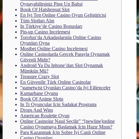
Oynayabilirsiniz Ping Up Bahsi
Book Of Hatshepsut Slot
En Iyi Ten Online Casino Oyun Geliştiricisi
Tüm Slotları Alın
In Türkiye’de Casino Bonusları
Pin-up Casino Incelemesi
Torofun’da Arkadaşlarınla Online Casino
Oyunları Oyna
Mostbet Online Casino Incelemesi
Online Casinolarda Gerçek Parayla Oynamak
Güvenli Midir?
Android Ya Da Iphone’dan Slot Oynamak
Mümkün Mü?
Treasure Crazy Slot
En Güvenilir Türk Online Casinolar
“gametwist Oyunları Casino’da Iyi Eğlenceler
Kumarhane Oyunu
Book Of Anime Slotu
In Tr Oyuncular Için Sadakat Programı
Drops And Wins
American Roulette Oyun
Online Casinolar Nasıl Seçilir” “[newline]online
Casino Oynamaya Başlamak Için Hazır Mısın?
Para Kazanmak Için Sobre İyi Canlı Online
Casino Oyunları