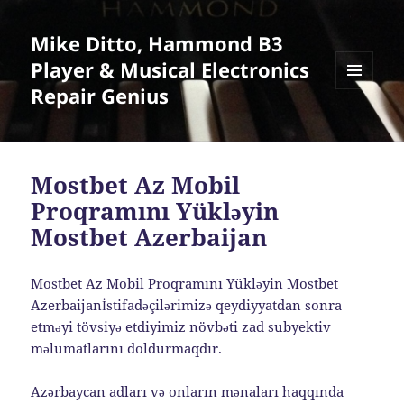
Mike Ditto, Hammond B3
Player & Musical Electronics
Repair Genius
MENU
AND
WIDGETS
Mostbet Az Mobil
Proqramını Yükləyin
Mostbet Azerbaijan
Mostbet Az Mobil Proqramını Yükləyin Mostbet
Azerbaijan
İstifadəçilərimizə qeydiyyatdan sonra
etməyi tövsiyə etdiyimiz növbəti zad subyektiv
məlumatlarını doldurmaqdır.
Azərbaycan adları və onların mənaları haqqında