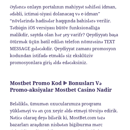
Əyləncə onlayn portalının mahiyyət səhifəsi idman,
ədəbli, ictimai-siyasi dolanacaq və e-idman”
“növlərində hadisələr haqqında bahislərə verilir.
Tətbiqin iOS versiyası bütöv funksionallığa
malikdir, saytda olan hər şey varifr? Qeydiyyatı başa
ötürmək üçün batil edilən telefon nömrəsinə TEXT
MESSAGE gələcəkdir. Qeydiyyat zamanı promosyon
kodundan istifadə etməklə siz eksklüziv
promosyonlara giriş əldə edəcəksiniz.
Mostbet Promo Kod ᐈ Bonusları Və
Promo-aksiyalar Mostbet Casino Nadir
Beləliklə, ümumən oxucularımıza proqramı
yükləməyi və ən çox xeyir əldə etməyi tövsiyə edirik.
Nəticə olaraq deyə bilərik ki, MostBet.com təzə
bazarları araşdıran nisbətən biğiburma mərc