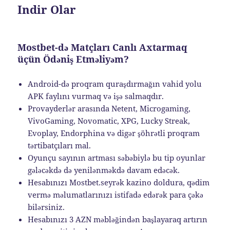
Indir Olar
Mostbet-də Matçları Canlı Axtarmaq
üçün Ödəniş Etməliyəm?
Android-də proqram quraşdırmağın vahid yolu
APK faylını vurmaq və işə salmaqdır.
Provayderlər arasında Netent, Microgaming,
VivoGaming, Novomatic, XPG, Lucky Streak,
Evoplay, Endorphina və digər şöhrətli proqram
tərtibatçıları mal.
Oyunçu sayının artması səbəbiylə bu tip oyunlar
gələcəkdə də yenilənməkdə davam edəcək.
Hesabınızı Mostbet.seyrək kazino doldura, qədim
vermə məlumatlarınızı istifadə edərək para çəkə
bilərsiniz.
Hesabınızı 3 AZN məbləğindən başlayaraq artırın