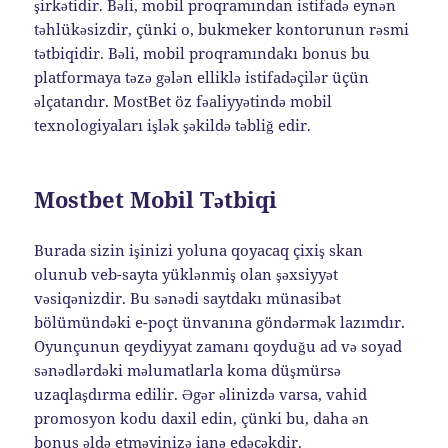
şirkətidir. Bəli, mobil proqramından istifadə eynən
təhlükəsizdir, çünki o, bukmeker kontorunun rəsmi
tətbiqidir. Bəli, mobil proqramındakı bonus bu
platformaya təzə gələn elliklə istifadəçilər üçün
əlçatandır. MostBet öz fəaliyyətində mobil
texnologiyaları işlək şəkildə təbliğ edir.
Mostbet Mobil Tətbiqi
Burada sizin işinizi yoluna qoyacaq çixiş skan
olunub veb-sayta yüklənmiş olan şəxsiyyət
vəsiqənizdir. Bu sənədi saytdakı münasibət
bölümündəki e-poçt ünvanına göndərmək lazımdır.
Oyunçunun qeydiyyat zamanı qoyduğu ad və soyad
sənədlərdəki məlumatlarla koma düşmürsə
uzaqlaşdırma edilir. Əgər əlinizdə varsa, vahid
promosyon kodu daxil edin, çünki bu, daha ən
bonus əldə etməyinizə ianə edəcəkdir.