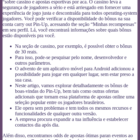
“sobre cassino e apostas esportivas por aca. O cassino leva a
segurança de jogadores a sério e está arriesgado em fornecer uma
experiência de jogo justa e descontraída para todos operating-system
jogadores. Você pode verificar a disponibilidade do bônus na sua
conta carry out Pin-Up, acessando the seção “Minhas recompensas”
em seu perfil. Lá, você encontrará informações sobre quais bônus
estão disponíveis pra você.
Na seção de cassino, por exemplo, é possível obter o bônus
de 30 reais.
Para isso, pode-se pesquisar pelo nome, desenvolvedor e
outros parâmetros.
O advento de um aplicativo móvel para Android adicionou a
possibilidade para jogar em qualquer lugar, sem estar preso a
sua casa.
Neste artigo, vamos explorar detalhadamente os bônus de
boas-vindas do Pin-Up, bem tais como outras ofertas
adicionais que tornam essa plataforma de apostas online uma
seleção popular entre os jogadores brasileiros.
Ele opera sem problemas e tem todos os mesmos recursos e
funcionalidades de qualquer outra versão.
A empresa procura expandir a tua influência e estabelecer
contactos dia após dia.
Além disso, encontramos odds de apostas ótimas paran eventos ao