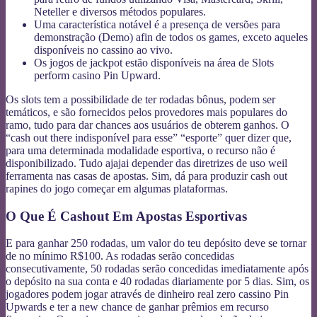
Neteller e diversos métodos populares.
Uma característica notável é a presença de versões para
demonstração (Demo) afin de todos os games, exceto aqueles
disponíveis no cassino ao vivo.
Os jogos de jackpot estão disponíveis na área de Slots
perform casino Pin Upward.
Os slots tem a possibilidade de ter rodadas bônus, podem ser
temáticos, e são fornecidos pelos provedores mais populares do
ramo, tudo para dar chances aos usuários de obterem ganhos. O
“cash out there indisponível para esse” “esporte” quer dizer que,
para uma determinada modalidade esportiva, o recurso não é
disponibilizado. Tudo ajajai depender das diretrizes de uso weil
ferramenta nas casas de apostas. Sim, dá para produzir cash out
rapines do jogo começar em algumas plataformas.
O Que É Cashout Em Apostas Esportivas
E para ganhar 250 rodadas, um valor do teu depósito deve se tornar
de no mínimo R$100. As rodadas serão concedidas
consecutivamente, 50 rodadas serão concedidas imediatamente após
o depósito na sua conta e 40 rodadas diariamente por 5 dias. Sim, os
jogadores podem jogar através de dinheiro real zero cassino Pin
Upwards e ter a new chance de ganhar prêmios em recurso