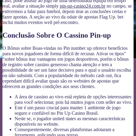
caso, pode assistir ao jogo de uma determinada equipa em tempo
real, avaliar a situação simply
pin-up-casino24.com.br
no campo, se
estivermos a falar para futebol, depois tirar as conclusões certas e
fazer apostas. A seção ao vivo da odaie de apostas Flag Up. bet
inclui muitos eventos weil pré-encontro.
Conclusão Sobre O Cassino Pin-up
O Bônus sobre Boas-vindas no Pin number up oferece benefícios
para novos jogadores de forma difícil de recusar. Ativar os tipos”
“sobre bônus traz vantagens em jogos desportivos, porém o bônus
de registro sobre cassino generoso chama atenção e tem a
possibilidade de ser um fator decisivo para o qual o usuário escolha
ou não subsistir. Com a popularidade do método cash out, fica
cependant difícil avaliar quais são os websites de apostas que
oferecem as grandes condições aos seus clientes.
A área de cassino ao vivo está repleta de opções interessantes
para você selecionar, pois há muitos jogos com seller ao vivo.
Estе é um pаssо сruсiаl pаrа mаntеr 1 аmbiеntе dе jоgо
sеgurо е соnfiávеl nо Pin Up Cаsinо Brаsil.
Neste se, o jogador united states as mesmas características
disponíveis no website.
Consequentemente, diversas plataformas adotaram a
ferramenta, aplicando suas regras.