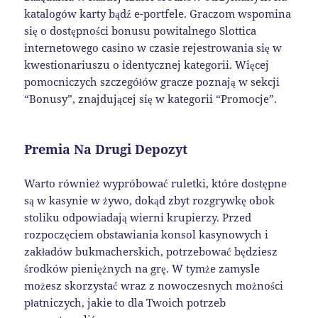
katalogów karty bądź e-portfele. Graczom wspomina
się o dostępności bonusu powitalnego Slottica
internetowego casino w czasie rejestrowania się w
kwestionariuszu o identycznej kategorii. Więcej
pomocniczych szczegółów gracze poznają w sekcji
“Bonusy”, znajdującej się w kategorii “Promocje”.
Premia Na Drugi Depozyt
Warto również wypróbować ruletki, które dostępne
są w kasynie w żywo, dokąd zbyt rozgrywkę obok
stoliku odpowiadają wierni krupierzy. Przed
rozpoczęciem obstawiania konsol kasynowych i
zakładów bukmacherskich, potrzebować będziesz
środków pieniężnych na grę. W tymże zamysle
możesz skorzystać wraz z nowoczesnych możności
płatniczych, jakie to dla Twoich potrzeb