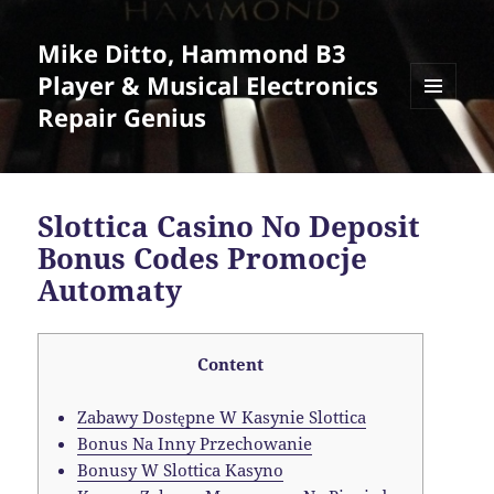
Mike Ditto, Hammond B3
Player & Musical Electronics
Repair Genius
MENU
AND
WIDGETS
Slottica Casino No Deposit
Bonus Codes Promocje
Automaty
Content
Zabawy Dostępne W Kasynie Slottica
Bonus Na Inny Przechowanie
Bonusy W Slottica Kasyno