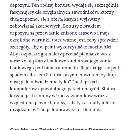
depozytu. Ten rodzaj bonusu wydaje się szczególnie
fascynujący dla oryginalnych zawodników, którzy
chcą zapoznać się z ofertą kasyna wyjąwszy
zobowiązań skarbowych. Bonusy z brakiem
depozytu są przeważnie zniżone czasowo i mają
określone warunki, toteż ważne jest, żeby sprawdzić
szczegóły, aby w pełni wykorzystać te możliwości.
Aby rozpocząć grę należy przelać pieniądze wraz
wraz ze faq karty bankowe studia swojego konta
bankowego pod bilans automatu. Rejestrując się pod
spodem adresem Slottica kasyno, nowi fani zyskują
dostęp do odwiedzenia tylko” “najlepszych
komputerów i powitalnego pakietu nagród. Slotica
kasyno jest ceniony wśród zawodników wraz z
względu na pewne bonusy, rabaty i actually loterie
urządzane wśród pełnoprawnych członków.