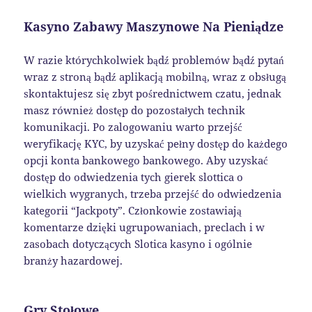
Kasyno Zabawy Maszynowe Na Pieniądze
W razie którychkolwiek bądź problemów bądź pytań
wraz z stroną bądź aplikacją mobilną, wraz z obsługą
skontaktujesz się zbyt pośrednictwem czatu, jednak
masz również dostęp do pozostałych technik
komunikacji. Po zalogowaniu warto przejść
weryfikację KYC, by uzyskać pełny dostęp do każdego
opcji konta bankowego bankowego. Aby uzyskać
dostęp do odwiedzenia tych gierek slottica o
wielkich wygranych, trzeba przejść do odwiedzenia
kategorii “Jackpoty”. Członkowie zostawiają
komentarze dzięki ugrupowaniach, preclach i w
zasobach dotyczących Slotica kasyno i ogólnie
branży hazardowej.
Gry Stołowe