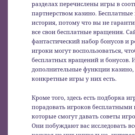
разделах перечислены игры в соо
партнерством казино. Бесплатные
история, потому что вы не гаранти
все свои бесплатные вращения. Са
фантастический набор бонусов и 
игроки могут воспользоваться, чт
бесплатных вращений и бонусов.
дополнительные функции казино, 
конкретные игры у них есть.
Кроме того, здесь есть подборка и
порадовать игроков бесплатными 
которые смогут давать советы игро
Они побуждают вас исследовать вс