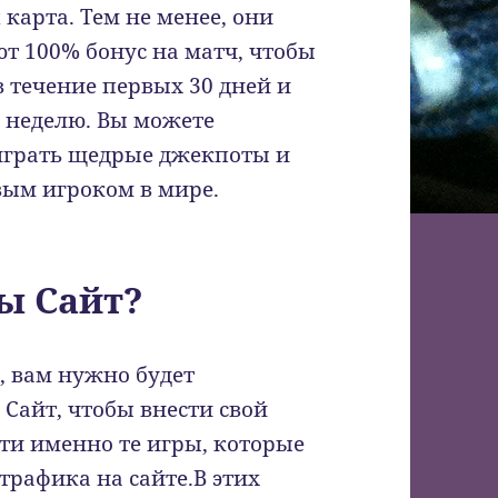
карта. Тем не менее, они
ют 100% бонус на матч, чтобы
в течение первых 30 дней и
 неделю. Вы можете
играть щедрые джекпоты и
вым игроком в мире.
ы Сайт?
т, вам нужно будет
 Сайт, чтобы внести свой
ти именно те игры, которые
трафика на сайте.В этих