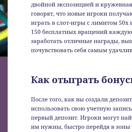
двойной экспозицией и кружевная 
говорят, что новые игроки получа
играть в слот-игры с лимитом 50x 
150 бесплатных вращений каждую
заработать отличные награды, вы
почувствовать себя самым удачли
Как отыграть бонус
После того, как вы создали депози
использовать свою учетную запись
первый депозит. Игроки могут най
им нужны, быстро перейдя в зоны 