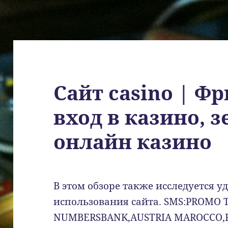
Сайт casino | Ф
вход в казино, 
онлайн казино
В этом обзоре также исследуется у
использования сайта. SMS:PROMO 
NUMBERSBANK,AUSTRIA MAROCCO,