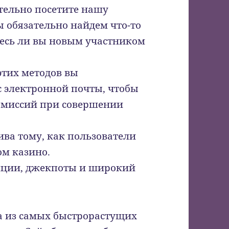
ательно посетите нашу
 обязательно найдем что-то
етесь ли вы новым участником
этих методов вы
 электронной почты, чтобы
омиссий при совершении
ва тому, как пользователи
ом казино.
кции, джекпоты и широкий
а из самых быстрорастущих