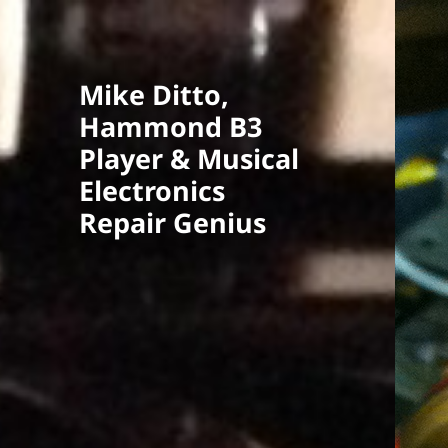
Mike Ditto,
Hammond B3
Player & Musical
Electronics
Repair Genius