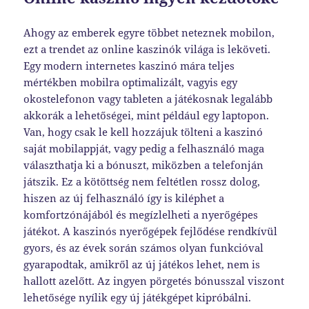
Ahogy az emberek egyre többet neteznek mobilon,
ezt a trendet az online kaszinók világa is leköveti.
Egy modern internetes kaszinó mára teljes
mértékben mobilra optimalizált, vagyis egy
okostelefonon vagy tableten a játékosnak legalább
akkorák a lehetőségei, mint például egy laptopon.
Van, hogy csak le kell hozzájuk tölteni a kaszinó
saját mobilappját, vagy pedig a felhasználó maga
választhatja ki a bónuszt, miközben a telefonján
játszik. Ez a kötöttség nem feltétlen rossz dolog,
hiszen az új felhasználó így is kiléphet a
komfortzónájából és megízlelheti a nyerőgépes
játékot. A kaszinós nyerőgépek fejlődése rendkívül
gyors, és az évek során számos olyan funkcióval
gyarapodtak, amikről az új játékos lehet, nem is
hallott azelőtt. Az ingyen pörgetés bónusszal viszont
lehetősége nyílik egy új játékgépet kipróbálni.