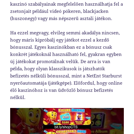
kaszinó szabályainak megfelelően használhatja fel a
zsetonjait például videó pókeren, blackjacken
(huszonegy) vagy más népszerű asztali játékon.
Ha ezzel megvagy, elvileg semmi akadálya nincsen,
hogy máris kipróbálj egy játékot ezzel a kezdő
bónusszal. Egyes kaszinókban ez a bónusz csak
konkrét játékoknál használható fel, gyakran egyben
új játékokat promotálnak velük. De arra is van
példa, hogy olyan klasszikusok is játszhatók
befizetés nélküli bónusszal, mint a NetEnt Starburst
nyerőautomatája (játékgépe). Előfordul, hogy online
élő kaszinóhoz is van üdvözlő bónusz befizetés
nélkül.