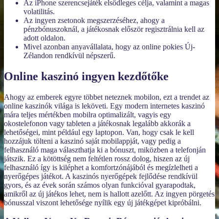
Az iPhone szerencsejáték elsődleges célja, valamint a magas
volatilitás.
Az ingyen zsetonok megszerzéséhez, ahogy a
pénzbónuszoknál, a játékosnak először regisztrálnia kell az
adott oldalon.
Mivel azonban anyavállalata, hogy az online pokies Új-
Zélandon rendkívül népszerű.
Online kaszinó ingyen kezdőtőke
Ahogy az emberek egyre többet neteznek mobilon, ezt a trendet az
online kaszinók világa is leköveti. Egy modern internetes kaszinó
mára teljes mértékben mobilra optimalizált, vagyis egy
okostelefonon vagy tableten a játékosnak legalább akkorák a
lehetőségei, mint például egy laptopon. Van, hogy csak le kell
hozzájuk tölteni a kaszinó saját mobilappját, vagy pedig a
felhasználó maga választhatja ki a bónuszt, miközben a telefonján
játszik. Ez a kötöttség nem feltétlen rossz dolog, hiszen az új
felhasználó így is kiléphet a komfortzónájából és megízlelheti a
nyerőgépes játékot. A kaszinós nyerőgépek fejlődése rendkívül
gyors, és az évek során számos olyan funkcióval gyarapodtak,
amikről az új játékos lehet, nem is hallott azelőtt. Az ingyen pörgetés
bónusszal viszont lehetősége nyílik egy új játékgépet kipróbálni.