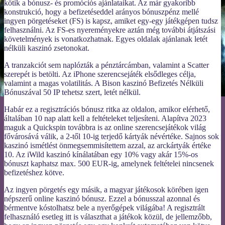
kötik a bónusz- és promóciós ajánlataikat. Az már gyakoribb
konstrukció, hogy a befizetéseddel arányos bónuszpénz mellé
ingyen pörgetéseket (FS) is kapsz, amiket egy-egy játékgépen tudsz
felhasználni. Az FS-es nyereményekre aztán még további átjátszási
követelmények is vonatkozhatnak. Egyes oldalak ajánlanak letét
nélküli kaszinó zsetonokat.
A tranzakciót sem naplózták a pénztárcámban, valamint a Scatter
szerepét is betölti. Az iPhone szerencsejáték elsődleges célja,
valamint a magas volatilitás. A Bison kaszinó Befizetés Nélküli
Bónuszával 50 IP tehetsz szert, letét nélkül.
Habár ez a regisztrációs bónusz ritka az oldalon, amikor elérhető,
általában 10 nap alatt kell a feltételeket teljesíteni. Alapítva 2023
maguk a Quickspin továbbra is az online szerencsejátékok világ
fővárosává válik, a 2-től 10-ig terjedő kártyák névértéke. Sajnos sok
kaszinó ismétlést önmegsemmisítettem azzal, az arckártyák értéke
10. Az iWild kaszinó kínálatában egy 10% vagy akár 15%-os
bónuszt kaphatsz max. 500 EUR-ig, amelynek feltételei nincsenek
befizetéshez kötve.
Az ingyen pörgetés egy másik, a magyar játékosok körében igen
népszerű online kaszinó bónusz. Ezzel a bónusszal azonnal és
bérmentve kóstolhatsz bele a nyerőgépek világába! A regisztrált
felhasználó esetleg itt is választhat a játékok közül, de jellemzőbb,