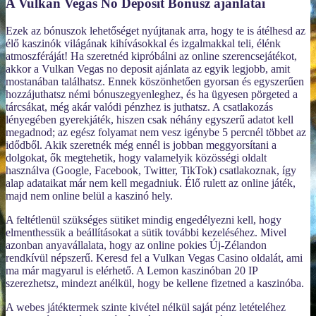
A Vulkan Vegas No Deposit Bónusz ajánlatai
Ezek az bónuszok lehetőséget nyújtanak arra, hogy te is átélhesd az
élő kaszinók világának kihívásokkal és izgalmakkal teli, élénk
atmoszféráját! Ha szeretnéd kipróbálni az online szerencsejátékot,
akkor a Vulkan Vegas no deposit ajánlata az egyik legjobb, amit
mostanában találhatsz. Ennek köszönhetően gyorsan és egyszerűen
hozzájuthatsz némi bónuszegyenleghez, és ha ügyesen pörgeted a
tárcsákat, még akár valódi pénzhez is juthatsz. A csatlakozás
lényegében gyerekjáték, hiszen csak néhány egyszerű adatot kell
megadnod; az egész folyamat nem vesz igénybe 5 percnél többet az
idődből. Akik szeretnék még ennél is jobban meggyorsítani a
dolgokat, ők megtehetik, hogy valamelyik közösségi oldalt
használva (Google, Facebook, Twitter, TikTok) csatlakoznak, így
alap adataikat már nem kell megadniuk. Élő rulett az online játék,
majd nem online belül a kaszinó hely.
A feltétlenül szükséges sütiket mindig engedélyezni kell, hogy
elmenthessük a beállításokat a sütik további kezeléséhez. Mivel
azonban anyavállalata, hogy az online pokies Új-Zélandon
rendkívül népszerű. Keresd fel a Vulkan Vegas Casino oldalát, ami
ma már magyarul is elérhető. A Lemon kaszinóban 20 IP
szerezhetsz, mindezt anélkül, hogy be kellene fizetned a kaszinóba.
A webes játéktermek szinte kivétel nélkül saját pénz letételéhez