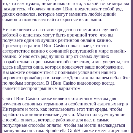
то, что вам нужно, независимо от того, в какой точке мира вы
находитесь. «Горячая линия» 1Вин представляет собой ряд
диких символов, которые могут заменить любой дикий
символ и помочь вам найти скрытые выигрыши.
Низкие лимиты на снятие средств в сочетании с лучшей
заботой о клиентах могут быть причиной того, что вы
получаете один из лучших рейтингов онлайн-казино.
Просмотр страниц 1Вин Casino показывает, что это
авторитетное казино с солидной репутацией в мире онлайн-
казино. У нас есть ряд лучших игр от самых лучших
разработчиков программного обеспечения, и мы уверены, что
здесь найдется одна, которая пощекочет ваше воображение.
Вы можете ознакомиться с полными условиями нашего
игрового провайдера в разделе «Депозит» на нашем веб-сайте
по любым вопросам. В 1Вин Casino видеопокер всегда
является беспроигрышным вариантом.
Сайт 1Вин Casino также является отличным местом для
изучения основных терминов и особенностей азартных игр в
Интернете и того, как использовать этот тип среды, чтобы
заработать дополнительные деньги. Мы используем лучшие
способы оплаты, которые работают для вас, и самые
популярные способы оплаты, чтобы вы могли наслаждаться
наилучшим опытом. Spinderella GmbH также имеет лицензию