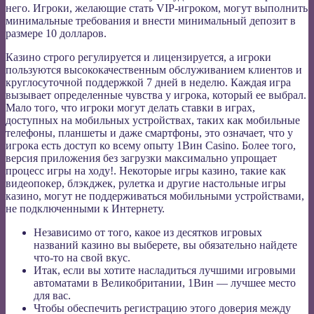
него. Игроки, желающие стать VIP-игроком, могут выполнить
минимальные требования и внести минимальный депозит в
размере 10 долларов.
Казино строго регулируется и лицензируется, а игроки
пользуются высококачественным обслуживанием клиентов и
круглосуточной поддержкой 7 дней в неделю. Каждая игра
вызывает определенные чувства у игрока, который ее выбрал.
Мало того, что игроки могут делать ставки в играх,
доступных на мобильных устройствах, таких как мобильные
телефоны, планшеты и даже смартфоны, это означает, что у
игрока есть доступ ко всему опыту 1Вин Casino. Более того,
версия приложения без загрузки максимально упрощает
процесс игры на ходу!. Некоторые игры казино, такие как
видеопокер, блэкджек, рулетка и другие настольные игры
казино, могут не поддерживаться мобильными устройствами,
не подключенными к Интернету.
Независимо от того, какое из десятков игровых
названий казино вы выберете, вы обязательно найдете
что-то на свой вкус.
Итак, если вы хотите насладиться лучшими игровыми
автоматами в Великобритании, 1Вин — лучшее место
для вас.
Чтобы обеспечить регистрацию этого доверия между