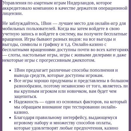
Управления по азартным играм Нидерландов, которое
аккредитовало компанию в качестве держателя операционной
лицензии.
Не заблуждайтесь, 1Вин — лучшее место для онлайн-игр для
мобильных пользователей. Когда вы затем войдете в свою
учетную запись и войдете в систему, вы получите бесплатные
вращения. Игры бывают разных видов: на все выгоды и
выгоды, символы и графику и т.д. Онлайн-казино с
бесплатными вращениями доступны почти во всех категориях
— слоты, настольные игры, игры с живыми дилерами и даже
некоторые игры с прогрессивным джекпотом.
1Вин предлагает различные способы пополнения и
вывода средств, которые доступны игрокам.
Все игры хорошо продуманы и представлены в большом
разнообразии, поэтому независимо от того, являетесь ли
вы крупным игроком или новичком, вам будет чем
зацепиться.
Надежность — один из основных факторов, на который
мы обращаем внимание при тестировании онлайн-
казино.
Благодаря правильному интерфейсу, выдающемуся
игровому набору и множеству способов оплаты,
которые удовлетворят любые предпочтения, казино