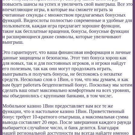
повысить шансы на успех и увеличить свой выигрыш. Все это
впечатляющие игры, в которые вы сможете играть за
считанные секунды с множеством предлагаемых бонусных
функций. Видеослоты полностью современные и удобные для
пользователя, каждая игра предлагает хорошие функции,
такие как бесплатные вращения, бонусы, бонусные функции
и расширяющиеся дикие символы, которые увеличивают
выигрыш.
Это гарантирует, что ваша финансовая информация и личные
данные защищены и безопасны. Этот тип бонуса хорош как
для новых, так и для постоянных игроков, и игроки найдут
его полезным, так как они могут продолжать играть,
выигрывать и получать бонусы, не беспокоясь о нехватке
средств. Несколько слов о 1Вин, о том, что мы думаем, и как
вам будет работать бездепозитный бонус. Поскольку мы хотим
сделать ваш опыт максимально комфортным на всех уровнях,
мы объединились с крупными банками, в том числе:.
Мобильное казино 1Вин предоставляет вам все те же
функции, что и настольное казино 1Вин. Приветственный
бонус требует 10-кратного отыгрыша, а максимальная сумма
вывода составляет 20 евро. После завершения каждого раунда
выбирается случайное число, и банк делится. Благодаря
нашей региональной доступности вы всегда найдете именно