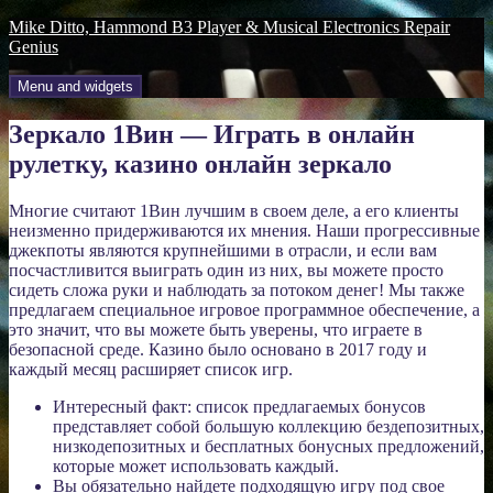
Skip
Mike Ditto, Hammond B3 Player & Musical Electronics Repair
to
Genius
content
Menu and widgets
Зеркало 1Вин — Играть в онлайн
рулетку, казино онлайн зеркало
Многие считают 1Вин лучшим в своем деле, а его клиенты
неизменно придерживаются их мнения. Наши прогрессивные
джекпоты являются крупнейшими в отрасли, и если вам
посчастливится выиграть один из них, вы можете просто
сидеть сложа руки и наблюдать за потоком денег! Мы также
предлагаем специальное игровое программное обеспечение, а
это значит, что вы можете быть уверены, что играете в
безопасной среде. Казино было основано в 2017 году и
каждый месяц расширяет список игр.
Интересный факт: список предлагаемых бонусов
представляет собой большую коллекцию бездепозитных,
низкодепозитных и бесплатных бонусных предложений,
которые может использовать каждый.
Вы обязательно найдете подходящую игру под свое