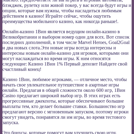
блэкджек, рулетку или живой покер, у вас всегда будут игры и
опции, которые вам нужны, чтобы насладиться любимым
действием в казино! Играйте сейчас, чтобы ощутить
преимущества мобильного казино, как никогда раньше!.
Онлайн-казино 1Вин является ведущим онлайн-казино в
Великобритании и выбором номер один для всех. Вот список
последних дополнений, в том числе Marvel Heroes, Goal2Goal
и два новых слота.Эти новые игры всегда интересны и
интересны новым онлайн-казино для игроков, которыми они
могут наслаждаться во время игры. К ним относятся
следующие: Казино 1Вин 1% Первый депозит Найдите свой
счастливый конец!
Казино 1Вин, любимое игроками, — отличное место, чтобы
начать свое увлекательное путешествие в азартные игры
онлайн. Предлагая в общей сложности около 600 игр, 1Вин
Casino предлагает широкий выбор игр. В этих играх есть
прогрессивные джекпоты, которые обеспечивают большие
выплаты тем, кто делает большие ставки. Большинство игр
предлагают версию с мгновенным запуском, поэтому игроки
смогут увидеть, понравятся ли им игры, во время тестового
запуска.
Это бонусы, которые помогут вам улучшить свою игру,