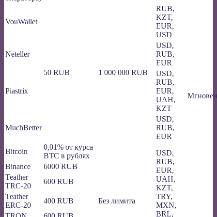
RUB,
KZT,
VouWallet
EUR,
USD
USD,
Neteller
RUB,
EUR
50 RUB
1 000 000 RUB
USD,
RUB,
Piastrix
EUR,
Мгнове
UAH,
KZT
USD,
MuchBetter
RUB,
EUR
0,01% от курса
Bitcoin
USD,
BTC в рублях
RUB,
Binance
6000 RUB
EUR,
Teather
UAH,
600 RUB
TRC-20
KZT,
Teather
TRY,
400 RUB
Без лимита
ERC-20
MXN,
BRL,
TRON
600 RUB