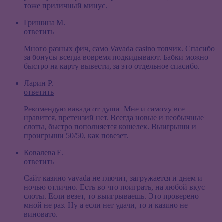
тоже приличный минус.
Гришина М.
ответить
Много разных фич, само Vavada casino топчик. Спасибо
за бонусы всегда вовремя подкидывают. Бабки можно
быстро на карту вывести, за это отдельное спасибо.
Ларин Р.
ответить
Рекомендую вавада от души. Мне и самому все
нравится, претензий нет. Всегда новые и необычные
слоты, быстро пополняется кошелек. Выигрыши и
проигрыши 50/50, как повезет.
Ковалева Е.
ответить
Сайт казино vavada не глючит, загружается и днем и
ночью отлично. Есть во что поиграть, на любой вкус
слоты. Если везет, то выигрываешь. Это проверено
мной не раз. Ну а если нет удачи, то и казино не
виновато.