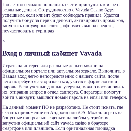
После этого можно пополнить счет и приступить к игре на
реальные деньги. Сотрудничество с Vavada Casino будет
успешным, если клиент будет соблюдать правила. Удастся
получить бонус за первый депозит, активировать промо код,
запустить популярные слоты, оформить вывод средств,
поучаствовать в турнирах.
<
Вход в личный кабинет Vavada
Играть на интерес или реальные деньги можно на
официальном портале или актуальном зеркале. Выполнить в
Вавада вход легко непосредственно с нашего сайта, после
чего потребуется авторизоваться, указав в форме логин и
пароль. Если учетные данные утеряны, можно восстановить
их, отправив запрос в отдел саппорта. Операторы помогут
войти в аккаунт, вышлют новый пароль на email или телефон.
На данный момент ПО не разработано. Не стоит искать, где
скачать приложение на Андроид или iOS. Можно играть на
бонусные или реальные деньги на любом устройстве,
запустив официальный сайт vavada casino в браузере
смартфона или планшета. Если оригинальная площадка