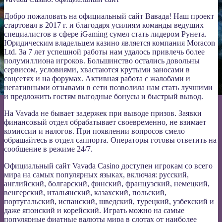
Добро пожаловать на официальный сайт Вавада! Наш проект
стартовал в 2017 г. и благодаря усилиям команды ведущих
специалистов в сфере iGaming сумел стать лидером Рунета.
Юридическим владельцем казино является компания Moracon
Ltd. За 7 лет успешной работы нам удалось привлечь более
полумиллиона игроков. Большинство остались довольны
сервисом, условиями, хвастаются крутыми заносами в
соцсетях и на форумах. Активная работа с жалобами и
негативными отзывами в сети позволила нам стать лучшими
и предложить гостям выгодные бонусы и быстрый вывод.
На Vavada не бывает задержек при выводе призов. Заявки
финансовый отдел обрабатывает своевременно, не взимает
комиссии и налогов. При появлении вопросов смело
обращайтесь в отдел саппорта. Операторы готовы ответить на
сообщение в режиме 24/7.
Официальный сайт Vavada Casino доступен игрокам со всего
мира на самых популярных языках, включая: русский,
английский, болгарский, финский, французский, немецкий,
венгерский, итальянский, казахский, польский,
португальский, испанский, шведский, турецкий, узбекский и
даже японский и корейский. Играть можно на самые
популярные фиатные валюты мира в слотах от наиболее