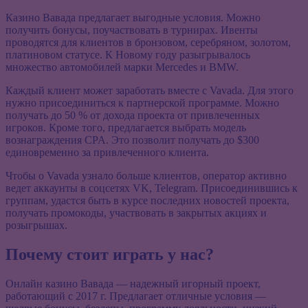
Казино Вавада предлагает выгодные условия. Можно
получить бонусы, поучаствовать в турнирах. Ивенты
проводятся для клиентов в бронзовом, серебряном, золотом,
платиновом статусе. К Новому году разыгрывалось
множество автомобилей марки Mercedes и BMW.
Каждый клиент может заработать вместе с Vavada. Для этого
нужно присоединиться к партнерской программе. Можно
получать до 50 % от дохода проекта от привлеченных
игроков. Кроме того, предлагается выбрать модель
вознаграждения CPA. Это позволит получать до $300
единовременно за привлеченного клиента.
Чтобы о Vavada узнало больше клиентов, оператор активно
ведет аккаунты в соцсетях VK, Telegram. Присоединившись к
группам, удастся быть в курсе последних новостей проекта,
получать промокоды, участвовать в закрытых акциях и
розыгрышах.
Почему стоит играть у нас?
Онлайн казино Вавада — надежный игорный проект,
работающий с 2017 г. Предлагает отличные условия —