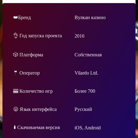
👑Бренд
Вулкан казино
👌 Год запуска проекта
2016
🎲 Платформа
Собственная
🤵 Оператор
Vilardo Ltd.
🎰 Количество игр
Более 700
😛 Язык интерфейса
Русский
⬇️ Скачиваемая версия
iOS, Android