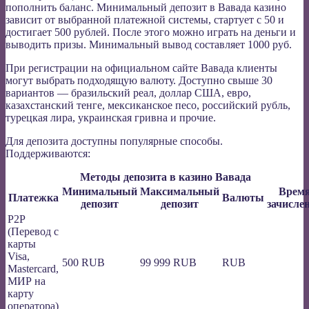
пополнить баланс. Минимальный депозит в Вавада казино
зависит от выбранной платежной системы, стартует с 50 и
достигает 500 рублей. После этого можно играть на деньги и
выводить призы. Минимальный вывод составляет 1000 руб.
При регистрации на официальном сайте Вавада клиенты
могут выбрать подходящую валюту. Доступно свыше 30
вариантов — бразильский реал, доллар США, евро,
казахстанский тенге, мексиканское песо, российский рубль,
турецкая лира, украинская гривна и прочие.
Для депозита доступны популярные способы.
Поддерживаются:
Методы депозита в казино Вавада
Минимальный
Максимальный
Врем
Платежка
Валюты
депозит
депозит
зачисле
P2P
(Перевод с
карты
Visa,
500 RUB
99 999 RUB
RUB
Mastercard,
МИР на
карту
оператора)