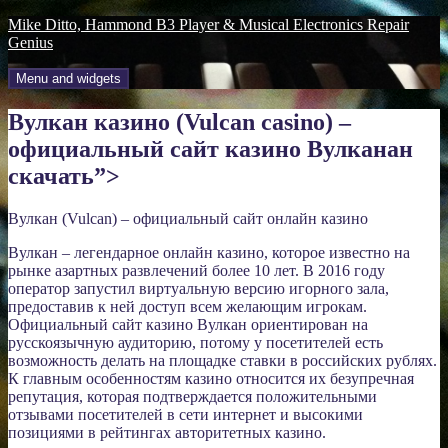
Skip
Mike Ditto, Hammond B3 Player & Musical Electronics Repair
to
Genius
content
Menu and widgets
Вулкан казино (Vulcan casino) –
официальный сайт казино Вулканан
скачать”>
Вулкан (Vulсan) – официальный сайт онлайн казино
Вулкан – легендарное онлайн казино, которое известно на
рынке азартных развлечений более 10 лет. В 2016 году
оператор запустил виртуальную версию игорного зала,
предоставив к ней доступ всем желающим игрокам.
Официальный сайт казино Вулкан ориентирован на
русскоязычную аудиторию, потому у посетителей есть
возможность делать на площадке ставки в российских рублях.
К главным особенностям казино относится их безупречная
репутация, которая подтверждается положительными
отзывами посетителей в сети интернет и высокими
позициями в рейтингах авторитетных казино.