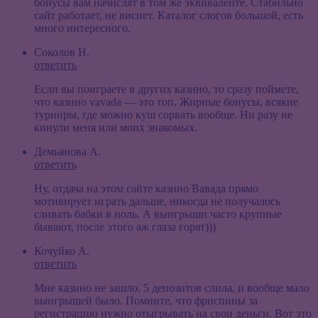
бонусы вам начислят в том же эквиваленте. Стабильно
сайт работает, не виснет. Каталог слогов большой, есть
много интересного.
Соколов Н.
ответить
Если вы поиграете в других казино, то сразу поймете,
что казино vavada — это топ. Жирные бонусы, всякие
турниры, где можно куш сорвать вообще. Ни разу не
кинули меня или моих знакомых.
Демьянова А.
ответить
Ну, отдача на этом сайте казино Вавада прямо
мотивирует играть дальше, никогда не получалось
сливать бабки в ноль. А выигрыши часто крупные
бывают, после этого аж глаза горят)))
Кочуйко А.
ответить
Мне казино не зашло. 5 депозитов слила, и вообще мало
выигрышей было. Помните, что фриспины за
регистрацию нужно отыгрывать на свои деньги. Вот это