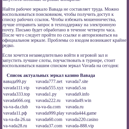
Найти рабочее зеркало Вавада не составляет труда. Можно
воспользоваться поисковиком, чтобы получить доступ к
списку рабочих ссылок. Чтобы избежать мошенничества,
лучше отправить запрос в техподдержку на электронную
почту. Письмо будет обработано в течение четверти часа.
После чего следует пройти по ссылке и авторизоваться на
официальном зеркале. Проблемы со входом возникают крайне
редко.
Если хочется незамедлительно войти в игровой зал и
запустить лучшие слоты, поучаствовать в турнире, стоит
воспользоваться нашим списком зеркал Vavada на сегодня:
Список актуальных зеркал казино Вавада
вавада99.ру
vavada777.net
vavada7.site
vavada111.vip
vavada555.xyz
vavada5.su
vavada333.top
vavada1.ру
vavada9.info
vavada666.org
vavada222.ru
vavada49.win
va-va-da.club
va-va-da.com
vavada.ru
vavada11.рф
vavada999.play
vavada444.game
va-va-da-26.ua
vavada60.com
vavada220.casino
va-vada28.ru
vavada37.com
vavada-888.vip