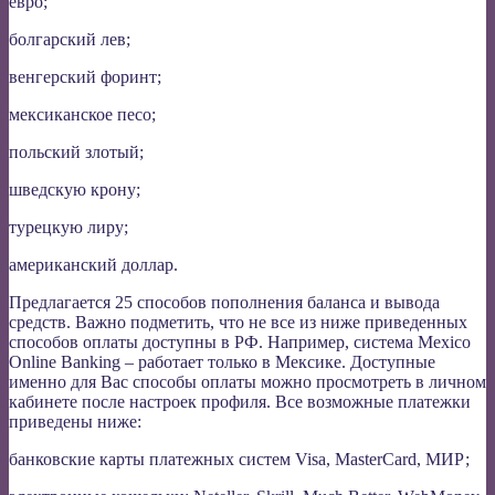
евро;
болгарский лев;
венгерский форинт;
мексиканское песо;
польский злотый;
шведскую крону;
турецкую лиру;
американский доллар.
Предлагается 25 способов пополнения баланса и вывода
средств. Важно подметить, что не все из ниже приведенных
способов оплаты доступны в РФ. Например, система Mexico
Online Banking – работает только в Мексике. Доступные
именно для Вас способы оплаты можно просмотреть в личном
кабинете после настроек профиля. Все возможные платежки
приведены ниже:
банковские карты платежных систем Visa, MasterCard, МИР;