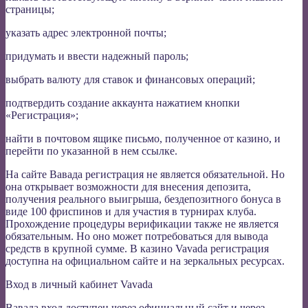
страницы;
указать адрес электронной почты;
придумать и ввести надежный пароль;
выбрать валюту для ставок и финансовых операций;
подтвердить создание аккаунта нажатием кнопки
«Регистрация»;
найти в почтовом ящике письмо, полученное от казино, и
перейти по указанной в нем ссылке.
На сайте Вавада регистрация не является обязательной. Но
она открывает возможности для внесения депозита,
получения реального выигрыша, бездепозитного бонуса в
виде 100 фриспинов и для участия в турнирах клуба.
Прохождение процедуры верификации также не является
обязательным. Но оно может потребоваться для вывода
средств в крупной сумме. В казино Vavada регистрация
доступна на официальном сайте и на зеркальных ресурсах.
Вход в личный кабинет Vavada
Вавада вход доступен через официальный сайт и через