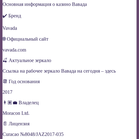
Основная информация о казино Вавада
✔️ Бренд
Vavada
🌐 Официальный сайт
vavada.com
🍒 Актуальное зеркало
Ссылка на рабочее зеркало Вавада на сегодня – здесь
📆 Год основания
2017
👨🏽‍💼 Владелец
Moracon Ltd.
📄 Лицензия
Curacao №8048/JAZ2017-035