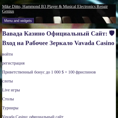
Skip
Mike Ditto, Hammond B3 Player & Musical Electronics Repair
to
Genius
content
Menu and widgets
Вавада Казино Официальный Сайт: 🛡️
Вход на Рабочее Зеркало Vavada Casino
войти
регистрация
Приветственный бонус до 1 000 $ + 100 фриспинов
слоты
Live игры
Столы
Турниры
Vavada Casino: официальный сайт