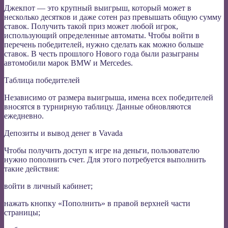
Джекпот — это крупный выигрыш, который может в
несколько десятков и даже сотен раз превышать общую сумму
ставок. Получить такой приз может любой игрок,
использующий определенные автоматы. Чтобы войти в
перечень победителей, нужно сделать как можно больше
ставок. В честь прошлого Нового года были разыграны
автомобили марок BMW и Mercedes.
Таблица победителей
Независимо от размера выигрыша, имена всех победителей
вносятся в турнирную таблицу. Данные обновляются
ежедневно.
Депозиты и вывод денег в Vavada
Чтобы получить доступ к игре на деньги, пользователю
нужно пополнить счет. Для этого потребуется выполнить
такие действия:
войти в личный кабинет;
нажать кнопку «Пополнить» в правой верхней части
страницы;