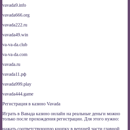
vavada9.info
vavada666.org
vavada222.ru
vavada49.win
va-va-da.club
va-va-da.com
vavada.ru
vavada11.рф
vavada999.play
vavada444.game
Регистрация в казино Vavada
Играть в Вавада казино онлайн на реальные деньги можно
только после прохождения регистрации. Для этого нужно:
нажать соответствующую кнопку в верхней части главной