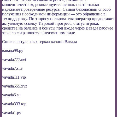
мошенничеством, рекомендуется использовать только
надежные проверенные ресурсы. Самый безопасный способ
получения необходимой информации — это обращение в
техподдержку. По запросу пользователя оператор предоставит
актуальную ссылку. Игровой прогресс, статус игрока,
средства на балансе и бонусы при входе через Вавада рабочее
зеркало сохраняются в неизменном виде.
Список актуальных зеркал казино Вавада
вавада99.ру
vavada777.net
vavada7.site
vavada111.vip
vavada555.xyz
vavada5.su
vavada333.top
vavada1.ру