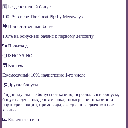
🆓 Бездепозитный бонус
100 FS в игре The Great Pigsby Megaways
🎁 Приветственный бонус
100% на бонусный баланс к первому депозиту
🔤 Промокод
QUSHCASINO
🔙 Кэшбэк
Ежемесячный 10%, начисление 1-го числа
🤑 Другие бонусы
Индивидуальные бонусы от казино, персональные бонусы,
бонус на день рождения игрока, розыгрыши от казино и
партнеров, акции, промокоды, ежедневные джекпоты от
казино
🎰 Количество игр