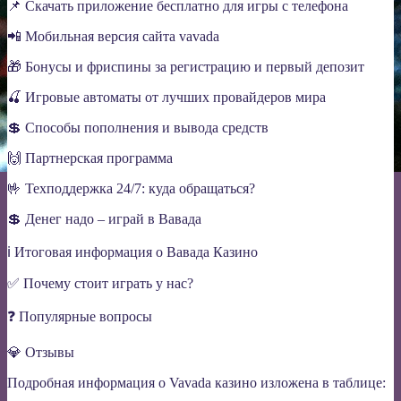
📌 Скачать приложение бесплатно для игры с телефона
📲 Мобильная версия сайта vavada
🎁 Бонусы и фриспины за регистрацию и первый депозит
🍒 Игровые автоматы от лучших провайдеров мира
💲 Способы пополнения и вывода средств
🙌 Партнерская программа
🤟 Техподдержка 24/7: куда обращаться?
💲 Денег надо – играй в Вавада
ℹ️ Итоговая информация о Вавада Казино
✅️ Почему стоит играть у нас?
❓ Популярные вопросы
💎 Отзывы
Подробная информация о Vavada казино изложена в таблице: