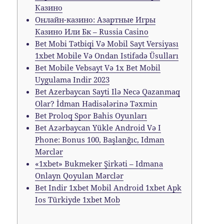
Казино
Онлайн-казино: Азартные Игры
Казино Или Бк – Russia Casino
Bet Mobi Tətbiqi Və Mobil Sayt Versiyası
1xbet Mobile Və Ondan Istifadə Üsulları
Bet Mobile Vebsayt Və 1x Bet Mobil
Uygulama Indir 2023
Bet Azerbaycan Sayti Ilə Necə Qazanmaq
Olar? İdman Hadisələrinə Təxmin
Bet Proloq Spor Bahis Oyunları
Bet Azərbaycan Yükle Android Və I
Phone: Bonus 100, Başlanğıc, Idman
Mərclər
«1xbet» Bukmeker Şirkəti – Idmana
Onlayn Qoyulan Mərclər
Bet Indir 1xbet Mobil Android 1xbet Apk
Ios Türkiyde 1xbet Mob