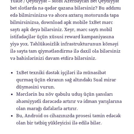
Yukle / Qeydiyyat – Mobi Azerbaycan bet Qeydiyyat
bet slotlarda nə qədər qazana bilərsiniz? Bu addımı
edə bilmirsinizsə və ahora axtarış motorunda tapa
bilmirsinizsə, download apk mobile 1xBet mərc
saytı apk deyə bilərsiniz. Xeyr, mərc saytı mobil
istifadəçilər üçün xüsusi reward kampaniyasına
yiyə yox. Təhlükəsizlik infrastrukturunun köməyi
ilə sayta tam qiymətləndirmə ilə daxil ola bilərsiniz
və bahislərinizi davam etdirə bilərsiniz.
1xBet texniki dəstək işçiləri ilə münasibət
qurmaq üçün ekranın sağ altındakı Sual mirar
düyməsini vurun.
Mərclərin bu növ qəbulu uduş üçün şansları
əhəmiyyətli dərəcədə artırır və idman yarışlarına
olan marağı dəfələrlə artırır.
Bu, Android os cihazınızda prosesi təmin edəcək
olan bir tətbiq yükleyicisi ilə edilə bilər.