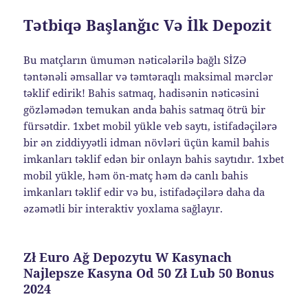
Tətbiqə Başlanğıc Və İlk Depozit
Bu matçların ümumən nəticələrilə bağlı SİZƏ
təntənəli əmsallar və təmtəraqlı maksimal mərclər
təklif edirik! Bahis satmaq, hadisənin nəticəsini
gözləmədən temukan anda bahis satmaq ötrü bir
fürsətdir. 1xbet mobil yükle veb saytı, istifadəçilərə
bir ən ziddiyyətli idman növləri üçün kamil bahis
imkanları təklif edən bir onlayn bahis saytıdır. 1xbet
mobil yükle, həm ön-matç həm də canlı bahis
imkanları təklif edir və bu, istifadəçilərə daha da
əzəmətli bir interaktiv yoxlama sağlayır.
Zł Euro Ağ Depozytu W Kasynach ️
Najlepsze Kasyna Od 50 Zł Lub 50 Bonus
2024