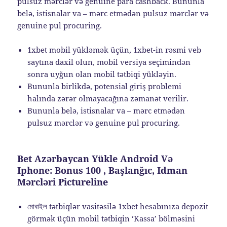
pulsuz mərclər və genuine para cashback. Bununla
belə, istisnalar va – mərc etmədən pulsuz mərclər və
genuine pul procuring.
1xbet mobil yükləmək üçün, 1xbet-in rəsmi veb
saytına daxil olun, mobil versiya seçimindən
sonra uyğun olan mobil tətbiqi yükləyin.
Bununla birlikdə, potensial giriş problemi
halında zərər olmayacağına zəmanət verilir.
Bununla belə, istisnalar va – mərc etmədən
pulsuz mərclər və genuine pul procuring.
Bet Azərbaycan Yükle Android Və
Iphone: Bonus 100 , Başlanğıc, Idman
Mərcləri Pictureline
মোবাইল tətbiqlər vasitəsilə 1xbet hesabınıza depozit
görmək üçün mobil tətbiqin ‘Kassa’ bölməsini