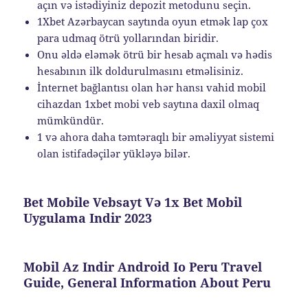
açın və istədiyiniz depozit metodunu seçin.
1Xbet Azərbaycan saytında oyun etmək lap çox
para udmaq ötrü yollarından biridir.
Onu əldə eləmək ötrü bir hesab açmalı və hədis
hesabının ilk doldurulmasını etməlisiniz.
İnternet bağlantısı olan hər hansı vahid mobil
cihazdan 1xbet mobi veb saytına daxil olmaq
mümkündür.
1 və ahora daha təmtəraqlı bir əməliyyat sistemi
olan istifadəçilər yükləyə bilər.
Bet Mobile Vebsayt Və 1x Bet Mobil
Uygulama Indir 2023
Mobil Az Indir Android Io Peru Travel
Guide, General Information About Peru