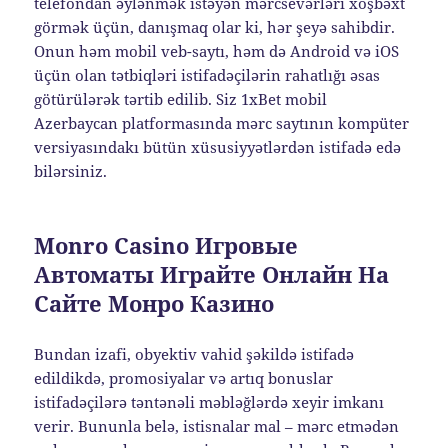
telefondan əylənmək istəyən mərcsevərləri xoşbəxt
görmək üçün, danışmaq olar ki, hər şeyə sahibdir.
Onun həm mobil veb-saytı, həm də Android və iOS
üçün olan tətbiqləri istifadəçilərin rahatlığı əsas
götürülərək tərtib edilib. Siz 1xBet mobil
Azerbaycan platformasında mərc saytının kompüter
versiyasındakı bütün xüsusiyyətlərdən istifadə edə
bilərsiniz.
Monro Casino Игровые
Автоматы Играйте Онлайн На
Сайте Монро Казино
Bundan izafi, obyektiv vahid şəkildə istifadə
edildikdə, promosiyalar və artıq bonuslar
istifadəçilərə təntənəli məbləğlərdə xeyir imkanı
verir. Bununla belə, istisnalar mal – mərc etmədən