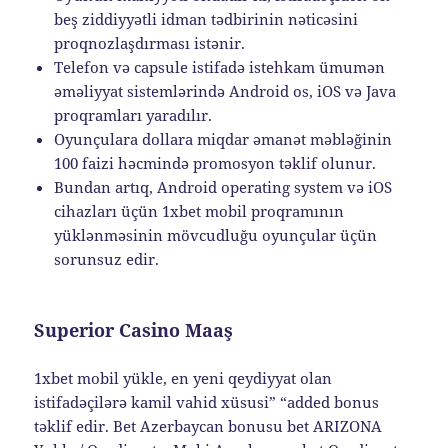
beş ziddiyyətli idman tədbirinin nəticəsini
proqnozlaşdırması istənir.
Telefon və capsule istifadə istehkam ümumən
əməliyyat sistemlərində Android os, iOS və Java
proqramları yaradılır.
Oyunçulara dollara miqdar əmanət məbləğinin
100 faizi həcmində promosyon təklif olunur.
Bundan artıq, Android operating system və iOS
cihazları üçün 1xbet mobil proqramının
yüklənməsinin mövcudluğu oyunçular üçün
sorunsuz edir.
Superior Casino Maaş
1xbet mobil yükle, en yeni qeydiyyat olan
istifadəçilərə kamil vahid xüsusi” “added bonus
təklif edir. Bet Azerbaycan bonusu bet ARIZONA