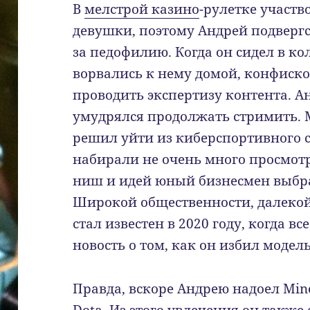
В
мелстрой казино
-рулетке участ
девушки, поэтому Андрей подверг
за педофилию. Когда он сидел в к
ворвались к нему домой, конфиск
проводить экспертизу контента. Ан
умудрялся продолжать стримить. 
решил уйти из киберспортивного 
набирали не очень много просмотр
ниш и идей юный бизнесмен выбра
Широкой общественности, далекой
стал известен в 2020 году, когда в
новость о том, как он избил модел
Правда, вскоре Андрею надоел Min