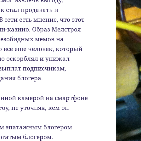
 смог извлечь выгоду,
к стал продавать и
сети есть мнение, что этот
йн-казино. Образ Мелстроя
безобидных мемов на
о все еще человек, который
но оскорблял и унижал
т выплат подписчикам,
ания блогера.
енной камерой на смартфоне
oy, не уточняя, кем он
ым эпатажным блогером
богатым блогером.