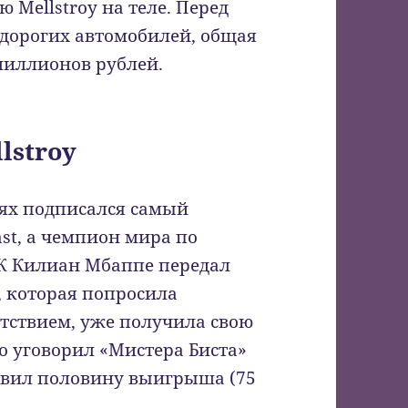
 Mellstroy на теле. Перед
 дорогих автомобилей, общая
миллионов рублей.
lstroy
тях подписался самый
st, а чемпион мира по
Ж Килиан Мбаппе передал
, которая попросила
етствием, уже получила свою
то уговорил «Мистера Биста»
равил половину выигрыша (75