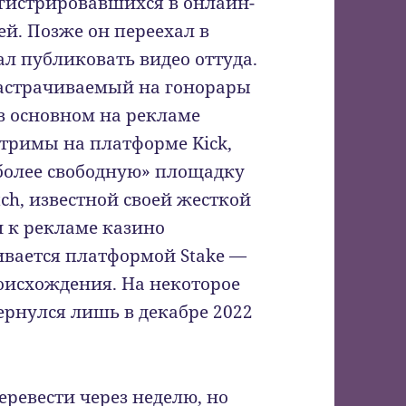
гистрировавшихся в онлайн-
ей. Позже он переехал в
л публиковать видео оттуда.
растрачиваемый на гонорары
 в основном на рекламе
тримы на платформе Kick,
«более свободную» площадку
ch, известной своей жесткой
 к рекламе казино
ивается платформой Stake —
оисхождения. На некоторое
ернулся лишь в декабре 2022
еревести через неделю, но