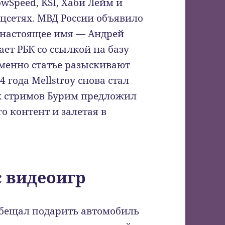
owSpeed, KSI, Хаби Лейм и
оцсетях. МВД России объявило
 (настоящее имя — Андрей
ает РБК со ссылкой на базу
именно статье разыскивают
4 года Mellstroy снова стал
их стримов Бурим предложил
го контент и залетая в
с видеоигр
обещал подарить автомобиль