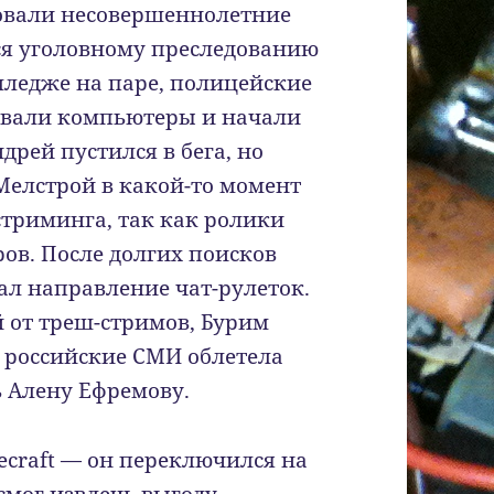
вовали несовершеннолетние
ся уголовному преследованию
олледже на паре, полицейские
овали компьютеры и начали
дрей пустился в бега, но
Мелстрой в какой-то момент
стриминга, так как ролики
ов. После долгих поисков
л направление чат-рулеток.
 от треш-стримов, Бурим
се российские СМИ облетела
ь Алену Ефремову.
ecraft — он переключился на