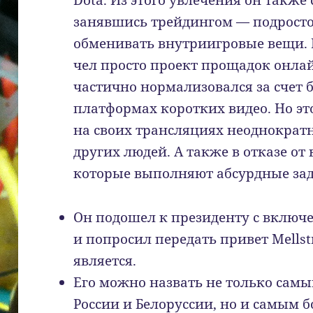
Dota. Из этого увлечения он также
занявшись трейдингом — подросто
обменивать внутриигровые вещи. В 
чел просто проект прощадок онла
частично нормализовался за счет 
платформах коротких видео. Но эт
на своих трансляциях неоднократ
других людей. А также в отказе о
которые выполняют абсурдные зад
Он подошел к президенту с включ
и попросил передать привет Mellstr
является.
Его можно назвать не только сам
России и Белоруссии, но и самым 