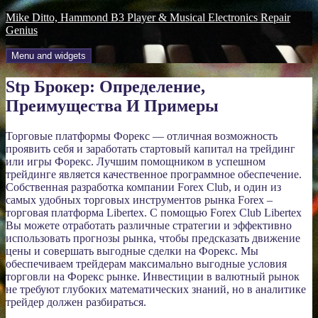
Skip
Mike Ditto, Hammond B3 Player & Musical Electronics Repair
to
Genius
content
Menu and widgets
Stp Брокер: Определение,
Преимущества И Примеры
Торговые платформы Форекс — отличная возможность
проявить себя и заработать стартовый капитал на трейдинг
или игры Форекс. Лучшим помощником в успешном
трейдинге является качественное программное обеспечение.
Собственная разработка компании Forex Club, и один из
самых удобных торговых инструментов рынка Forex –
торговая платформа Libertex. С помощью Forex Club Libertex
Вы можете отработать различные стратегии и эффективно
использовать прогнозы рынка, чтобы предсказать движение
цены и совершать выгодные сделки на Форекс. Мы
обеспечиваем трейдерам максимально выгодные условия
торговли на Форекс рынке. Инвестиции в валютный рынок
не требуют глубоких математических знаний, но в аналитике
трейдер должен разбираться.