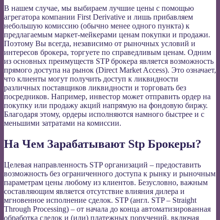
В нашем случае, мы выбираем лучшие цены с помощью
агрегатора компании First Derivative и лишь прибавляем
небольшую комиссию (обычно менее одного пункта) к
предлагаемым маркет-мейкерами ценам покупки и продажи.
Поэтому Вы всегда, независимо от рыночных условий и
интересов брокера, торгуете по справедливым ценам. Одним
из основных преимуществ STP брокера является возможность
прямого доступа на рынок (Direct Market Access). Это означает,
что клиенты могут получить доступ к ликвидности
различных поставщиков ликвидности и торговать без
посредников. Например, инвестор может отправить ордер на
покупку или продажу акций напрямую на фондовую биржу.
Благодаря этому, ордеры исполняются намного быстрее и с
меньшими затратами на комиссии.
На Чем Зарабатывают Stp Брокеры?
Целевая направленность STP организаций – предоставить
возможность без ограниченного доступа к рынку и рыночным
параметрам цены любому из клиентов. Безусловно, важным
составляющим является отсутствие влияния дилера и
мгновенное исполнение сделок. STP (англ. STP – Straight
Through Processing) – от начала до конца автоматизированная
обработка сделок и (или) платежных поручений, включая