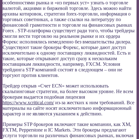
особенностями рынка и «из первых уст» узнать о торговле
валютой, акциями и биржевой торговле. Здесь можно найти
архивы котировок, стратегии forex-торговли, информация о
торговых советниках, а также ссылки на литературу по
финансовой грамотности и торговле на финансовых рынках
Forex . STP-платформа существует ради того, чтобы трейдеры
смогли вести торговлю на реальном рынке и их ордера
Форекс исполнялись немедленно без вмешательства дилера.
Существуют такие брокеры Форекс, которые дают доступ
исключительно к одному поставщику ликвидностей. Есть и
такие, которые открывают доступ сразу к нескольким
поставщикам ликвидности, например, FXCM. Условия
трейдинга STP компаний состоят в следующем – они не
торгуют против клиентов.
Трейдер открыв «Счет ECN» может использовать
скальпинговые стратегии, на более высоком уровне. Не всем
брокерам выдается подобная лицензия
https://www.xcritical.com/
из-за жестких к ним требований. Все
материалы на сайте носят исключительно информационный
характер и не являются указанием к действию.
Примеры STP брокеров включают такие компании, как XM,
FXTM, Pepperstone и IC Markets. Эти брокеры предлагают
услуги торговли на различных финансовых рынках, включая