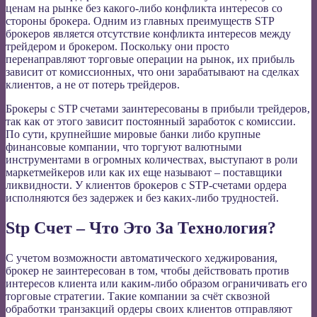
ценам на рынке без какого-либо конфликта интересов со
стороны брокера. Одним из главных преимуществ STP
брокеров является отсутствие конфликта интересов между
трейдером и брокером. Поскольку они просто
перенаправляют торговые операции на рынок, их прибыль
зависит от комиссионных, что они зарабатывают на сделках
клиентов, а не от потерь трейдеров.
Брокеры с STP счетами заинтересованы в прибыли трейдеров,
так как от этого зависит постоянный заработок с комиссии.
По сути, крупнейшие мировые банки либо крупные
финансовые компании, что торгуют валютными
инструментами в огромных количествах, выступают в роли
маркетмейкеров или как их еще называют – поставщики
ликвидности. У клиентов брокеров с STP-счетами ордера
исполняются без задержек и без каких-либо трудностей.
Stp Счет – Что Это За Технология?
С учетом возможности автоматического хеджирования,
брокер не заинтересован в том, чтобы действовать против
интересов клиента или каким-либо образом ограничивать его
торговые стратегии. Такие компании за счёт сквозной
обработки транзакций ордеры своих клиентов отправляют