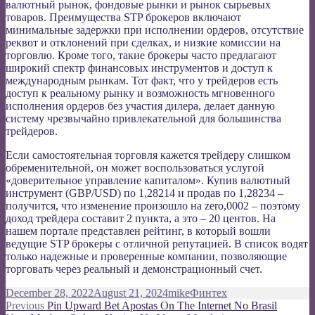
валютный рынок, фондовые рынки и рынок сырьевых
товаров. Преимущества STP брокеров включают
минимальные задержки при исполнении ордеров, отсутствие
реквот и отклонений при сделках, и низкие комиссии на
торговлю. Кроме того, такие брокеры часто предлагают
широкий спектр финансовых инструментов и доступ к
международным рынкам. Тот факт, что у трейдеров есть
доступ к реальному рынку и возможность мгновенного
исполнения ордеров без участия дилера, делает данную
систему чрезвычайно привлекательной для большинства
трейдеров.
Если самостоятельная торговля кажется трейдеру слишком
обременительной, он может воспользоваться услугой
«доверительное управление капиталом». Купив валютный
инструмент (GBP/USD) по 1,28214 и продав по 1,28234 –
получится, что изменение произошло на zero,0002 – поэтому
доход трейдера составит 2 пункта, а это – 20 центов. На
нашем портале представлен рейтинг, в который вошли
ведущие STP брокеры с отличной репутацией. В список водят
только надежные и проверенные компании, позволяющие
торговать через реальный и демонстрационный счет.
Posted
Author
Categories
December 28, 2022
August 21, 2024
mike
Финтех
on
Post
Previous
Previous
Pin Upward Bet Apostas On The Internet No Brasil