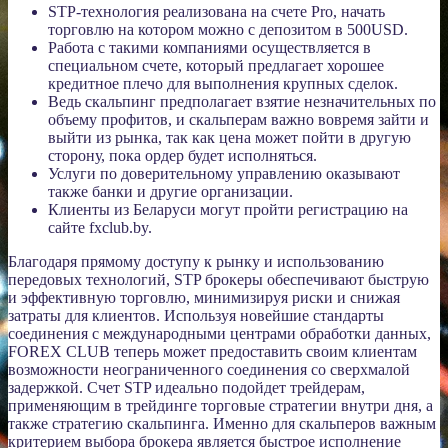
STP-технология реализована на счете Pro, начать
торговлю на котором можно с депозитом в 500USD.
Работа с такими компаниями осуществляется в
специальном счете, который предлагает хорошее
кредитное плечо для выполнения крупных сделок.
Ведь скальпинг предполагает взятие незначительных по
объему профитов, и скальперам важно вовремя зайти и
выйти из рынка, так как цена может пойти в другую
сторону, пока ордер будет исполняться.
Услуги по доверительному управлению оказывают
также банки и другие организации.
Клиенты из Беларуси могут пройти регистрацию на
сайте fxclub.by.
Благодаря прямому доступу к рынку и использованию
передовых технологий, STP брокеры обеспечивают быструю
и эффективную торговлю, минимизируя риски и снижая
затраты для клиентов. Используя новейшие стандарты
соединения с международными центрами обработки данных,
FOREX CLUB теперь может предоставить своим клиентам
возможности неограниченного соединения со сверхмалой
задержкой. Счет STP идеально подойдет трейдерам,
применяющим в трейдинге торговые стратегии внутри дня, а
также стратегию скальпинга. Именно для скальперов важным
критерием выбора брокера является быстрое исполнение