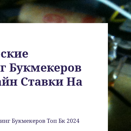
ские
г Букмекеров
айн Ставки На
инг Букмекеров Топ Бк 2024