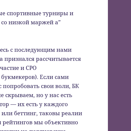
ые спортивные турниры и
 со низкой маржей а”
тесь с последующим нами
а признался рассчитывается
участие и СРО
букмекеров). Если сами
с попробовать свои воли, БК
 скрываем, но у нас есть
ор — их есть у каждого
 или беттинг, таковы реалии
и рейтингов мы объективно