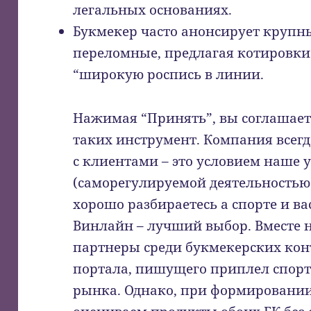
легальных основаниях.
Букмекер часто анонсирует крупн
переломные, предлагая котировки
“широкую роспись в линии.
Нажимая “Принять”, вы соглашае
таких инструмент. Компания всегд
с клиентами – это условием наше 
(саморегулируемой деятельностью 
хорошо разбираетесь а спорте и ва
Винлайн – лучший выбор. Вместе не
партнеры среди букмекерских конт
портала, пишущего приплел спорт
рынка. Однако, при формировани