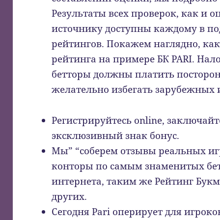
Результаты всех проверок, как и 
источнику доступны каждому в по
рейтингов. Покажем наглядно, как
рейтинга на примере БК PARI. На
бетторы должны платить посторон
желательно избегать зарубежных
Регистрируйтесь online, заключай
эксклюзивный знак бонус.
Мы” “соберем отзывы реальных иг
конторы по самым знаменитых бет
интернета, таким же Рейтинг Букмек
других.
Сегодня Pari оперирует для игроко