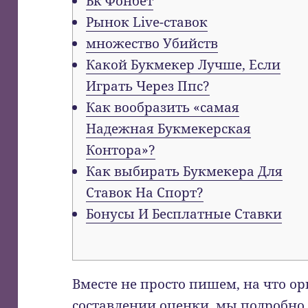
Бк Фонбет
Рынок Live-ставок
множество Убийств
Какой Букмекер Лучше, Если
Играть Через Ппс?
Как вообразить «самая
Надежная Букмекерская
Контора»?
Как выбирать Букмекера Для
Ставок На Спорт?
Бонусы И Бесплатные Ставки
Вместе не просто пишем, на что о
составлении оценки, мы подробно