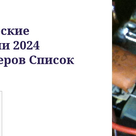
ские
и 2024
еров Список