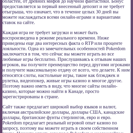
областей, от древних мифов до научной фантастики. Бонус
предоставляется за первый внесенный депозит и не требует
отыгрыша, что означает, что в течение целых 30 дней вы
можете наслаждаться всеми онлайн-играми и вариантами
ставок на сайте.
Каждая игра не требует загрузки и может быть
воспроизведена в режиме реального времени. Ниже
приведены еще два интересных факта о RTP или проценте
лояльности. Одна из замечательных особенностей Pokerdom
заключается в том, что сейчас вы можете играть во все
любимые игры бесплатно. Прислушиваясь к отзывам наших
игроков, вы получите преимущество перед другими игроками
и получите максимальную отдачу от всего, что делаете. К ним
относятся слоты, настольные игры, такие как блэкджек и
рулетка, видеопокер, живые игры казино и многое другое.
Поэтому важно иметь в виду, что многие сайты онлайн-
казино, которые можно найти в Канаде, просто
зарегистрированы в стране.
Сайт также предлагает широкий выбор языков и валют,
включая австралийские доллары, доллары США, канадские
доллары, британские фунты стерлингов, евро и евро.
Pokerdom предлагает реальный игровой опыт казино по
запросу, поэтому вы можете играть в своем собственном