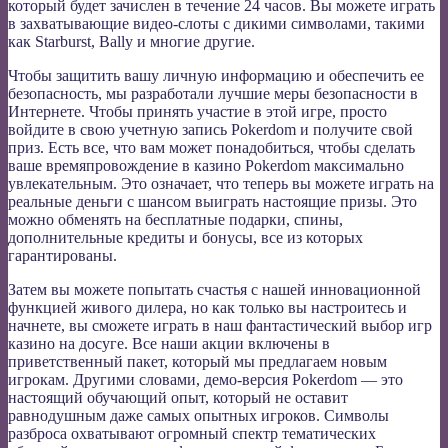
который будет зачислен в течение 24 часов. Вы можете играть
в захватывающие видео-слоты с дикими символами, такими
как Starburst, Bally и многие другие.
Чтобы защитить вашу личную информацию и обеспечить ее
безопасность, мы разработали лучшие меры безопасности в
Интернете. Чтобы принять участие в этой игре, просто
войдите в свою учетную запись Pokerdom и получите свой
приз. Есть все, что вам может понадобиться, чтобы сделать
ваше времяпровождение в казино Pokerdom максимально
увлекательным. Это означает, что теперь вы можете играть на
реальные деньги с шансом выиграть настоящие призы. Это
можно обменять на бесплатные подарки, спины,
дополнительные кредиты и бонусы, все из которых
гарантированы.
Затем вы можете попытать счастья с нашей инновационной
функцией живого дилера, но как только вы настроитесь и
начнете, вы сможете играть в наш фантастический выбор игр
казино на досуге. Все наши акции включены в
приветственный пакет, который мы предлагаем новым
игрокам. Другими словами, демо-версия Pokerdom — это
настоящий обучающий опыт, который не оставит
равнодушным даже самых опытных игроков. Символы
разброса охватывают огромный спектр тематических