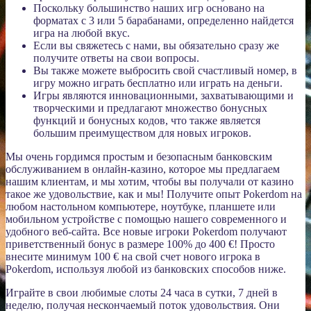
Поскольку большинство наших игр основано на
форматах с 3 или 5 барабанами, определенно найдется
игра на любой вкус.
Если вы свяжетесь с нами, вы обязательно сразу же
получите ответы на свои вопросы.
Вы также можете выбросить свой счастливый номер, в
игру можно играть бесплатно или играть на деньги.
Игры являются инновационными, захватывающими и
творческими и предлагают множество бонусных
функций и бонусных кодов, что также является
большим преимуществом для новых игроков.
Мы очень гордимся простым и безопасным банковским
обслуживанием в онлайн-казино, которое мы предлагаем
нашим клиентам, и мы хотим, чтобы вы получали от казино
такое же удовольствие, как и мы! Получите опыт Pokerdom на
любом настольном компьютере, ноутбуке, планшете или
мобильном устройстве с помощью нашего современного и
удобного веб-сайта. Все новые игроки Pokerdom получают
приветственный бонус в размере 100% до 400 €! Просто
внесите минимум 100 € на свой счет нового игрока в
Pokerdom, используя любой из банковских способов ниже.
Играйте в свои любимые слоты 24 часа в сутки, 7 дней в
неделю, получая нескончаемый поток удовольствия. Они