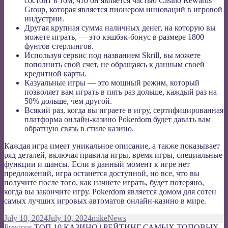
состоит в том, что он является частью Casino Rewards
Group, которая является пионером инноваций в игровой
индустрии.
Другая крупная сумма наличных денег, на которую вы
можете играть, — это кэшбэк-бонус в размере 1800
фунтов стерлингов.
Используя сервис под названием Skrill, вы можете
пополнить свой счет, не обращаясь к данным своей
кредитной карты.
Казуальные игры — это мощный режим, который
позволяет вам играть в пять раз дольше, каждый раз на
50% дольше, чем другой.
Всякий раз, когда вы играете в игру, сертифицированная
платформа онлайн-казино Pokerdom будет давать вам
обратную связь в стиле казино.
Каждая игра имеет уникальное описание, а также показывает
ряд деталей, включая правила игры, время игры, специальные
функции и шансы. Если в данный момент к игре нет
предложений, игра останется доступной, но все, что вы
получите после того, как начнете играть, будет потеряно,
когда вы закончите игру. Pokerdom является домом для сотен
самых лучших игровых автоматов онлайн-казино в мире.
Posted
Author
Categories
July 10, 2024
July 10, 2024
mike
News
on
Previous
Previous
ТОП 10 КАЗИНО | РЕЙТИНГ САМЫХ ТОПОВЫХ