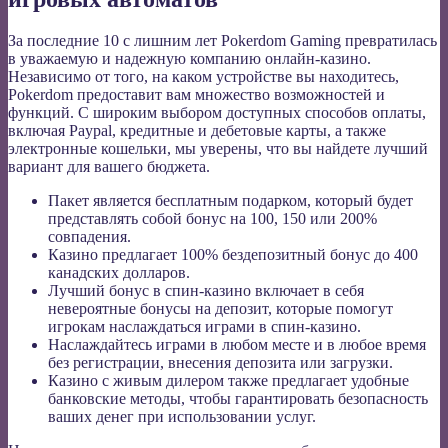
За последние 10 с лишним лет Pokerdom Gaming превратилась
в уважаемую и надежную компанию онлайн-казино.
Независимо от того, на каком устройстве вы находитесь,
Pokerdom предоставит вам множество возможностей и
функций. С широким выбором доступных способов оплаты,
включая Paypal, кредитные и дебетовые карты, а также
электронные кошельки, мы уверены, что вы найдете лучший
вариант для вашего бюджета.
Пакет является бесплатным подарком, который будет
представлять собой бонус на 100, 150 или 200%
совпадения.
Казино предлагает 100% бездепозитный бонус до 400
канадских долларов.
Лучший бонус в спин-казино включает в себя
невероятные бонусы на депозит, которые помогут
игрокам наслаждаться играми в спин-казино.
Наслаждайтесь играми в любом месте и в любое время
без регистрации, внесения депозита или загрузки.
Казино с живым дилером также предлагает удобные
банковские методы, чтобы гарантировать безопасность
ваших денег при использовании услуг.