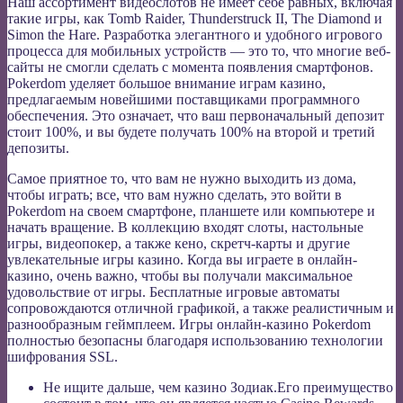
Наш ассортимент видеослотов не имеет себе равных, включая
такие игры, как Tomb Raider, Thunderstruck II, The Diamond и
Simon the Hare. Разработка элегантного и удобного игрового
процесса для мобильных устройств — это то, что многие веб-
сайты не смогли сделать с момента появления смартфонов.
Pokerdom уделяет большое внимание играм казино,
предлагаемым новейшими поставщиками программного
обеспечения. Это означает, что ваш первоначальный депозит
стоит 100%, и вы будете получать 100% на второй и третий
депозиты.
Самое приятное то, что вам не нужно выходить из дома,
чтобы играть; все, что вам нужно сделать, это войти в
Pokerdom на своем смартфоне, планшете или компьютере и
начать вращение. В коллекцию входят слоты, настольные
игры, видеопокер, а также кено, скретч-карты и другие
увлекательные игры казино. Когда вы играете в онлайн-
казино, очень важно, чтобы вы получали максимальное
удовольствие от игры. Бесплатные игровые автоматы
сопровождаются отличной графикой, а также реалистичным и
разнообразным геймплеем. Игры онлайн-казино Pokerdom
полностью безопасны благодаря использованию технологии
шифрования SSL.
Не ищите дальше, чем казино Зодиак.Его преимущество