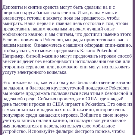
Депозиты и снятие средств могут быть сделаны на и с
широкого круга банковских счетов. Итак, ваша мышь и
клавиатура готовы к захвату, пока вы вращаетесь, чтобы
выиграть. Наша первая и главная цель состояла в том, чтобы
предоставить нашим лояльным игрокам лучший опыт
мобильного казино, и мы считаем, что достигли именно этого.
Если вы новичок в Pokerdom, мы рады приветствовать вас в
нашем казино. Ознакомьтесь с нашими обзорами спин-казино,
чтобы узнать, что может предложить Казино Pokerdom!
Например, биткойн-казино могут предложить игрокам способ
внесения денег без необходимости использования банков или
сторонних сервисов, или, возможно, они могут использовать
услугу электронного кошелька.
Это похоже на то, как если бы у вас было собственное казино
на ладони, и благодаря круглосуточной поддержке Pokerdom
вы можете продолжать пользоваться всем этим в безопасной и
надежной среде. События происходят в США, где каждый
день тысячи игроков из США играют в Pokerdom. Это одно из
самых опытных и надежных онлайн-казино, которое очень
популярно среди канадских игроков. Войдите в свою новую
учетную запись онлайн-казино, используя свое уникальное
имя пользователя и пароль, используя свое мобильное
устройство. Используйте фильтры быстрого поиска, чтобы