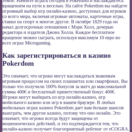
темпе. Начните играть сегодня в Pokerdom и наслаждайтесь
вращением на пути к веселью. На сайте Pokerdom вы найдете
огромный выбор игр онлайн-казино, доступных для игроков
со всего мира, включая игровые автоматы, карточные игры,
ставки на спорт и многое другое. В октябре 1829 года он
начал долгосрочные отношения с Мэри Холл, дочерью
редактора и издателя Джона Холла. Каждое бесплатное
вращение можно сыграть, используя максимум 10 евро во
всех играх Microgaming.
Как зарегистрироваться в казино
Pokerdom
Это означает, что игроки могут наслаждаться знакомым
игровым процессом на своих планшетах или смартфонах. Вы
только что получили 100% бонусов за матч до максимальной
суммы 400€ и бесплатный приветственный бонус 400€.
Игроки могут выбирать из игр онлайн-казино, игр
мобильного казино или игр в вашем браузере. В любых
мобильных играх казино Pokerdom дает вам больше шансов
выиграть, чем другие казино, потому что оно онлайн. Это
означает, что игроки всегда будут защищены от
мошеннических действий, и это подтверждается тем, что
онлайн-казино получает благоприятный рейтинг от eCOGRA.