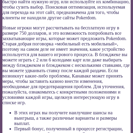
быстро найти нужную игру, или используйте их комбинацию,
чтобы сузить выбор. Поисковая оптимизация, используемая
для перехода на этот сайт, предназначена для того, чтобы
клиенты не находили другие сайты Pokerdom.
Новые игроки могут рассчитывать на бесплатную игру в
размере 750 долларов, и это возможность попробовать все
захватывающие игры, которые может предложить Pokerdom.
Старая добрая поговорка «мобильный есть мобильный»,
поэтому на самом деле не имеет значения, какое устройство
используется для вашего игрового процесса. В блэкджеке вы
можете играть с 2 или 6 колодами карт или даже выбирать
между блэкджеком и блэкджеком с несколькими ставками, где
вы можете удваивать ставку после каждой раздачи. Если
возникнут какие-либо проблемы, Канаваке может принять
меры, чтобы заставить казино внести изменения,
необходимые для предотвращения проблем. Для уточнения,
пожалуйста, ознакомьтесь с конкретными положениями и
условиями каждой игры, щелкнув интересующую игру в
списке игр.
В этих играх вы получите наилучшие шансы на
выигрыш, а также различные варианты и размеры
выплат.
Первый бонус, полученный в процессе регистрации,