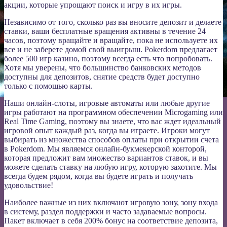
акции, которые упрощают поиск и игру в их игры.
Независимо от того, сколько раз вы вносите депозит и делаете
ставки, ваши бесплатные вращения активны в течение 24
часов, поэтому вращайте и вращайте, пока не используете их
все и не заберете домой свой выигрыш. Pokerdom предлагает
более 500 игр казино, поэтому всегда есть что попробовать.
Хотя мы уверены, что большинство банковских методов
доступны для депозитов, снятие средств будет доступно
только с помощью карты.
Наши онлайн-слоты, игровые автоматы или любые другие
игры работают на программном обеспечении Microgaming или
Real Time Gaming, поэтому вы знаете, что вас ждет идеальный
игровой опыт каждый раз, когда вы играете. Игроки могут
выбирать из множества способов оплаты при открытии счета
в Pokerdom. Мы являемся онлайн-букмекерской конторой,
которая предложит вам множество вариантов ставок, и вы
можете сделать ставку на любую игру, которую захотите. Мы
всегда будем рядом, когда вы будете играть и получать
удовольствие!
Наиболее важные из них включают игровую зону, зону входа
в систему, раздел поддержки и часто задаваемые вопросы.
Пакет включает в себя 200% бонус на соответствие депозита,