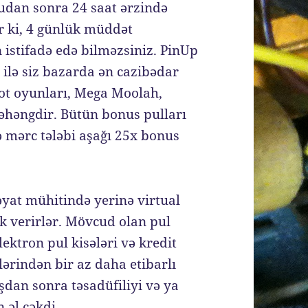
ğudan sonra 24 saat ərzində
ur ki, 4 günlük müddət
istifadə edə bilməzsiniz. PinUp
ilə siz bazarda ən cazibədar
pot oyunları, Mega Moolah,
həngdir. Bütün bonus pulları
ə mərc tələbi aşağı 25x bonus
əyat mühitində yerinə virtual
 verirlər. Mövcud olan pul
lektron pul kisələri və kredit
rlərindən bir az daha etibarlı
ışdan sonra təsadüfiliyi və ya
 əl çəkdi.