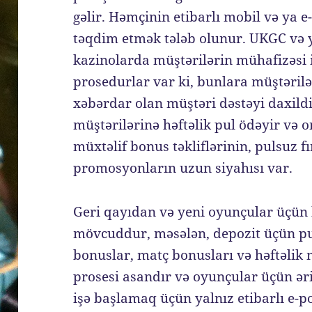
gəlir. Həmçinin etibarlı mobil və ya
təqdim etmək tələb olunur. UKGC və
kazinolarda müştərilərin mühafizəsi il
prosedurlar var ki, bunlara müştərilə
xəbərdar olan müştəri dəstəyi daxildi
müştərilərinə həftəlik pul ödəyir və 
müxtəlif bonus təkliflərinin, pulsuz
promosyonların uzun siyahısı var.
Geri qayıdan və yeni oyunçular üçün
mövcuddur, məsələn, depozit üçün pul
bonuslar, matç bonusları və həftəlik
prosesi asandır və oyunçular üçün ər
işə başlamaq üçün yalnız etibarlı e-