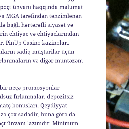
 e-poçt ünvanı haqqında məlumat
 ya MGA tərəfindən tənzimlənən
ə bağlı hərtərəfli siyasət və
rin ehtiyac və ehtiyaclarından
r. PinUp Casino kazinoları
onların sadiq müştərilər üçün
 fırlanmaların və digər müntəzəm
 bir neçə promosyonlar
suz fırlanmalar, depozitsiz
 matç bonusları. Qeydiyyat
izə çox sadədir, buna görə də
poçt ünvanı lazımdır. Minimum