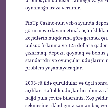
promosyon bonusları almağa və ya P
oynamağa icazə verilmir.
PinUp Casino-nun veb-saytında depoz
götürməyə davam etmək üçün klikləmə
keçidlərin miqdarına görə getmək çətin
pulsuz fırlanma və 125 dollara qədər
çıxarmaq, depozit qoymaq və bonus şə
standartdır və oyunçular uduşlarını
problem yaşamayacaqlar.
2003-cü ildə quruldular və üç il sonr
açdılar. Həftəlik uduşlar hesabınıza ə
nağd pula çevirə bilərsiniz. Xoş gəld
sekmesine tıkladığınız zaman baş ver