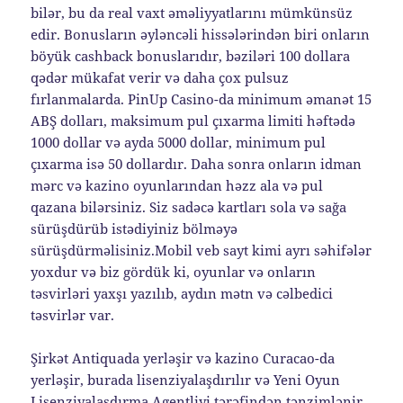
bilər, bu da real vaxt əməliyyatlarını mümkünsüz
edir. Bonusların əyləncəli hissələrindən biri onların
böyük cashback bonuslarıdır, bəziləri 100 dollara
qədər mükafat verir və daha çox pulsuz
fırlanmalarda. PinUp Casino-da minimum əmanət 15
ABŞ dolları, maksimum pul çıxarma limiti həftədə
1000 dollar və ayda 5000 dollar, minimum pul
çıxarma isə 50 dollardır. Daha sonra onların idman
mərc və kazino oyunlarından həzz ala və pul
qazana bilərsiniz. Siz sadəcə kartları sola və sağa
sürüşdürüb istədiyiniz bölməyə
sürüşdürməlisiniz.Mobil veb sayt kimi ayrı səhifələr
yoxdur və biz gördük ki, oyunlar və onların
təsvirləri yaxşı yazılıb, aydın mətn və cəlbedici
təsvirlər var.
Şirkət Antiquada yerləşir və kazino Curacao-da
yerləşir, burada lisenziyalaşdırılır və Yeni Oyun
Lisenziyalaşdırma Agentliyi tərəfindən tənzimlənir.