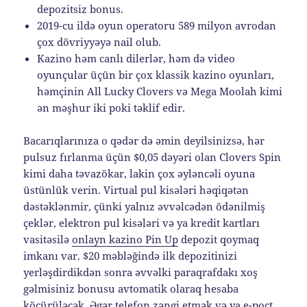
depozitsiz bonus.
2019-cu ildə oyun operatoru 589 milyon avrodan
çox dövriyyəyə nail olub.
Kazino həm canlı dilerlər, həm də video
oyunçular üçün bir çox klassik kazino oyunları,
həmçinin All Lucky Clovers və Mega Moolah kimi
ən məşhur iki poki təklif edir.
Bacarıqlarınıza o qədər də əmin deyilsinizsə, hər
pulsuz fırlanma üçün $0,05 dəyəri olan Clovers Spin
kimi daha təvazökar, lakin çox əyləncəli oyuna
üstünlük verin. Virtual pul kisələri həqiqətən
dəstəklənmir, çünki yalnız əvvəlcədən ödənilmiş
çeklər, elektron pul kisələri və ya kredit kartları
vasitəsilə
onlayn kazino Pin Up
depozit qoymaq
imkanı var. $20 məbləğində ilk depozitinizi
yerləşdirdikdən sonra əvvəlki paraqrafdakı xoş
gəlmisiniz bonusu avtomatik olaraq hesaba
köçürüləcək. Əgər telefon zəngi etmək və ya e-poçt