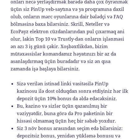
onları necə yerləşdirmək barədə daha çox öyrənmək
üçün siz PinUp veb-saytına və ya proqramına daxil
olub, onların mərc oyunlarına dair bələdçi və FAQ
bölməsinə baxa bilərsiniz. Skrill, Neteller və
EcoPayz elektron cüzdanlarından pul çıxarmaq ani
olur, lakin Top 10 və Trustly-dən onların işlənməsi
ən azı 3 iş günü çəkir. Xoşbəxtlikdən, bizim
mütəxəssislər komandamız həyatınızı bir az da
asanlaşdırmaq üçün buradadır və siz ən qısa
zamanda işə başlaya bilərsiniz.
Sizə verilən istinad linki vasitəsilə PinUp
kazinosu ilə dost olduqdan sonra etdiyiniz hər ilk
depozit üçün 10% bonus da əldə edəcəksiniz.
Bu, kazino və sizlər üçün qazanılmış bir
vəziyyətdir, buna görə də Pro paketinin bir
hissəsi olmamaq üçün heç bir səbəb yoxdur.
Siz 3 növ bonus arasından seçim edə bilərsiniz:
depozitsiz bonus, yenidən yükləmə bonusu və