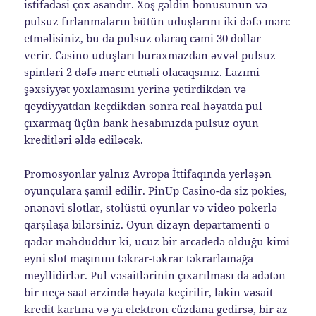
istifadəsi çox asandır. Xoş gəldin bonusunun və
pulsuz fırlanmaların bütün uduşlarını iki dəfə mərc
etməlisiniz, bu da pulsuz olaraq cəmi 30 dollar
verir. Casino uduşları buraxmazdan əvvəl pulsuz
spinləri 2 dəfə mərc etməli olacaqsınız. Lazımi
şəxsiyyət yoxlamasını yerinə yetirdikdən və
qeydiyyatdan keçdikdən sonra real həyatda pul
çıxarmaq üçün bank hesabınızda pulsuz oyun
kreditləri əldə ediləcək.
Promosyonlar yalnız Avropa İttifaqında yerləşən
oyunçulara şamil edilir. PinUp Casino-da siz pokies,
ənənəvi slotlar, stolüstü oyunlar və video pokerlə
qarşılaşa bilərsiniz. Oyun dizayn departamenti o
qədər məhduddur ki, ucuz bir arcadedə olduğu kimi
eyni slot maşınını təkrar-təkrar təkrarlamağa
meyllidirlər. Pul vəsaitlərinin çıxarılması da adətən
bir neçə saat ərzində həyata keçirilir, lakin vəsait
kredit kartına və ya elektron cüzdana gedirsə, bir az