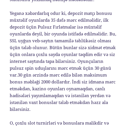
Yeganə xəbərdarlıq odur ki, depozit matçı bonusu
müxtəlif oyunlarda 35 dəfə mərc edilməlidir, ilk
depozit üçün Pulsuz Fırlatmalar isə müxtəlif
oyunlarda deyil, bir oyunda istifadə edilməlidir. Bu,
SSL uyğun veb-saytın tamamilə təhlükəsiz olması
üçün tələb olunur. Bütün bunlar sizə xidmət etmək
üçün onlara çoxlu sayda oyunlar təqdim edir və siz
internet saytında tapa bilərsiniz. Oyunçuların
pulsuz spin uduşlarını mərc etmək üçün 30 günü
var.30 gün ərzində mərc edilə bilən maksimum
bonus məbləği 2000 dollardır. İndi siz idmana mərc
etməkdən, kazino oyunları oynamaqdan, canlı
hadisələri yayımlamaqdan və istənilən yerdən və
istənilən vaxt bonuslar tələb etməkdən həzz ala
bilərsiniz.
O, çoxlu slot turnirləri və bonuslara malikdir və