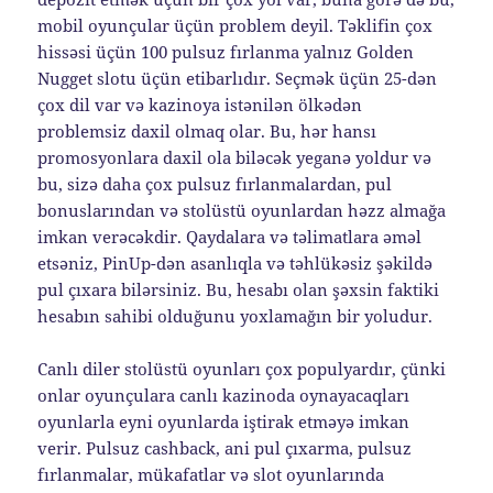
mobil oyunçular üçün problem deyil. Təklifin çox
hissəsi üçün 100 pulsuz fırlanma yalnız Golden
Nugget slotu üçün etibarlıdır. Seçmək üçün 25-dən
çox dil var və kazinoya istənilən ölkədən
problemsiz daxil olmaq olar. Bu, hər hansı
promosyonlara daxil ola biləcək yeganə yoldur və
bu, sizə daha çox pulsuz fırlanmalardan, pul
bonuslarından və stolüstü oyunlardan həzz almağa
imkan verəcəkdir. Qaydalara və təlimatlara əməl
etsəniz, PinUp-dən asanlıqla və təhlükəsiz şəkildə
pul çıxara bilərsiniz. Bu, hesabı olan şəxsin faktiki
hesabın sahibi olduğunu yoxlamağın bir yoludur.
Canlı diler stolüstü oyunları çox populyardır, çünki
onlar oyunçulara canlı kazinoda oynayacaqları
oyunlarla eyni oyunlarda iştirak etməyə imkan
verir. Pulsuz cashback, ani pul çıxarma, pulsuz
fırlanmalar, mükafatlar və slot oyunlarında