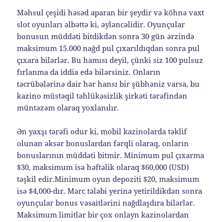
Məhsul çeşidi həsəd aparan bir şeydir və köhnə vaxt
slot oyunları əlbəttə ki, əyləncəlidir. Oyunçular
bonusun müddəti bitdikdən sonra 30 gün ərzində
maksimum 15.000 nağd pul çıxarıldıqdan sonra pul
çıxara bilərlər. Bu hamısı deyil, çünki siz 100 pulsuz
fırlanma da iddia edə bilərsiniz. Onların
təcrübələrinə dair hər hansı bir şübhəniz varsa, bu
kazino müstəqil təhlükəsizlik şirkəti tərəfindən
müntəzəm olaraq yoxlanılır.
Ən yaxşı tərəfi odur ki, mobil kazinolarda təklif
olunan əksər bonuslardan fərqli olaraq, onların
bonuslarının müddəti bitmir. Minimum pul çıxarma
$30, maksimum isə həftəlik olaraq $60,000 (USD)
təşkil edir.Minimum oyun depoziti $20, maksimum
isə $4,000-dır. Mərc tələbi yerinə yetirildikdən sonra
oyunçular bonus vəsaitlərini nağdlaşdıra bilərlər.
Maksimum limitlər bir çox onlayn kazinolardan