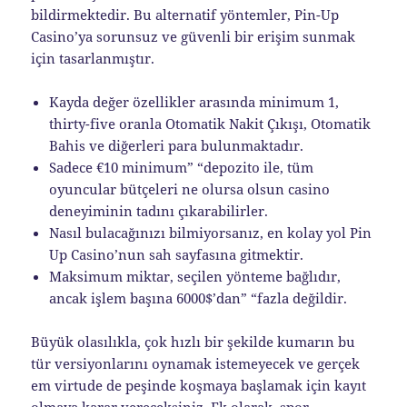
bildirmektedir. Bu alternatif yöntemler, Pin-Up
Casino’ya sorunsuz ve güvenli bir erişim sunmak
için tasarlanmıştır.
Kayda değer özellikler arasında minimum 1,
thirty-five oranla Otomatik Nakit Çıkışı, Otomatik
Bahis ve diğerleri para bulunmaktadır.
Sadece €10 minimum” “depozito ile, tüm
oyuncular bütçeleri ne olursa olsun casino
deneyiminin tadını çıkarabilirler.
Nasıl bulacağınızı bilmiyorsanız, en kolay yol Pin
Up Casino’nun sah sayfasına gitmektir.
Maksimum miktar, seçilen yönteme bağlıdır,
ancak işlem başına 6000$’dan” “fazla değildir.
Büyük olasılıkla, çok hızlı bir şekilde kumarın bu
tür versiyonlarını oynamak istemeyecek ve gerçek
em virtude de peşinde koşmaya başlamak için kayıt