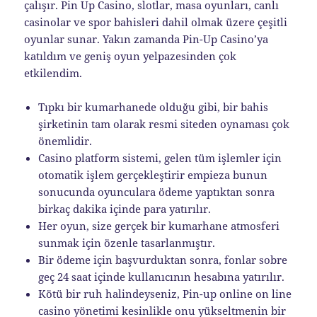
çalışır. Pin Up Casino, slotlar, masa oyunları, canlı
casinolar ve spor bahisleri dahil olmak üzere çeşitli
oyunlar sunar. Yakın zamanda Pin-Up Casino’ya
katıldım ve geniş oyun yelpazesinden çok
etkilendim.
Tıpkı bir kumarhanede olduğu gibi, bir bahis
şirketinin tam olarak resmi siteden oynaması çok
önemlidir.
Casino platform sistemi, gelen tüm işlemler için
otomatik işlem gerçekleştirir empieza bunun
sonucunda oyunculara ödeme yaptıktan sonra
birkaç dakika içinde para yatırılır.
Her oyun, size gerçek bir kumarhane atmosferi
sunmak için özenle tasarlanmıştır.
Bir ödeme için başvurduktan sonra, fonlar sobre
geç 24 saat içinde kullanıcının hesabına yatırılır.
Kötü bir ruh halindeyseniz, Pin-up online on line
casino yönetimi kesinlikle onu yükseltmenin bir