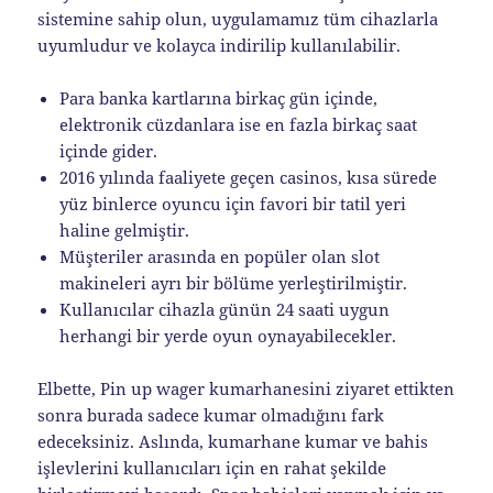
sistemine sahip olun, uygulamamız tüm cihazlarla
uyumludur ve kolayca indirilip kullanılabilir.
Para banka kartlarına birkaç gün içinde,
elektronik cüzdanlara ise en fazla birkaç saat
içinde gider.
2016 yılında faaliyete geçen casinos, kısa sürede
yüz binlerce oyuncu için favori bir tatil yeri
haline gelmiştir.
Müşteriler arasında en popüler olan slot
makineleri ayrı bir bölüme yerleştirilmiştir.
Kullanıcılar cihazla günün 24 saati uygun
herhangi bir yerde oyun oynayabilecekler.
Elbette, Pin up wager kumarhanesini ziyaret ettikten
sonra burada sadece kumar olmadığını fark
edeceksiniz. Aslında, kumarhane kumar ve bahis
işlevlerini kullanıcıları için en rahat şekilde