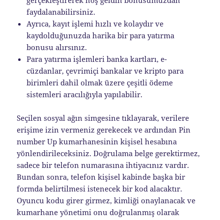
gerçekleştirerek hoş geldin bonusumuzdan
faydalanabilirsiniz.
Ayrıca, kayıt işlemi hızlı ve kolaydır ve
kaydolduğunuzda harika bir para yatırma
bonusu alırsınız.
Para yatırma işlemleri banka kartları, e-
cüzdanlar, çevrimiçi bankalar ve kripto para
birimleri dahil olmak üzere çeşitli ödeme
sistemleri aracılığıyla yapılabilir.
Seçilen sosyal ağın simgesine tıklayarak, verilere
erişime izin vermeniz gerekecek ve ardından Pin
number Up kumarhanesinin kişisel hesabına
yönlendirileceksiniz. Doğrulama belge gerektirmez,
sadece bir telefon numarasına ihtiyacınız vardır.
Bundan sonra, telefon kişisel kabinde başka bir
formda belirtilmesi istenecek bir kod alacaktır.
Oyuncu kodu girer girmez, kimliği onaylanacak ve
kumarhane yönetimi onu doğrulanmış olarak