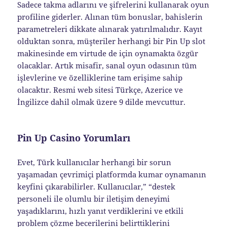
Sadece takma adlarını ve şifrelerini kullanarak oyun
profiline giderler. Alınan tüm bonuslar, bahislerin
parametreleri dikkate alınarak yatırılmalıdır. Kayıt
olduktan sonra, müşteriler herhangi bir Pin Up slot
makinesinde em virtude de için oynamakta özgür
olacaklar. Artık misafir, sanal oyun odasının tüm
işlevlerine ve özelliklerine tam erişime sahip
olacaktır. Resmi web sitesi Türkçe, Azerice ve
İngilizce dahil olmak üzere 9 dilde mevcuttur.
Pin Up Casino Yorumları
Evet, Türk kullanıcılar herhangi bir sorun
yaşamadan çevrimiçi platformda kumar oynamanın
keyfini çıkarabilirler. Kullanıcılar,” “destek
personeli ile olumlu bir iletişim deneyimi
yaşadıklarını, hızlı yanıt verdiklerini ve etkili
problem çözme becerilerini belirttiklerini