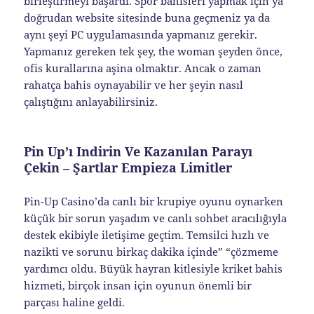
birleştirmeyi başardı. Spor bahisleri yapmak için ya
doğrudan website sitesinde buna geçmeniz ya da
aynı şeyi PC uygulamasında yapmanız gerekir.
Yapmanız gereken tek şey, the woman şeyden önce,
ofis kurallarına aşina olmaktır. Ancak o zaman
rahatça bahis oynayabilir ve her şeyin nasıl
çalıştığını anlayabilirsiniz.
Pin Up’ı Indirin Ve Kazanılan Parayı
Çekin – Şartlar Empieza Limitler
Pin-Up Casino’da canlı bir krupiye oyunu oynarken
küçük bir sorun yaşadım ve canlı sohbet aracılığıyla
destek ekibiyle iletişime geçtim. Temsilci hızlı ve
nazikti ve sorunu birkaç dakika içinde” “çözmeme
yardımcı oldu. Büyük hayran kitlesiyle kriket bahis
hizmeti, birçok insan için oyunun önemli bir
parçası haline geldi.