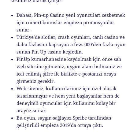
kesintisiz olarak çalışır.
Dahası, Pin-up Casino yeni oyuncuları cezbetmek
için cömert bonuslar empieza promosyonlar
sunar.
Türkiye’de slotlar, crash oyunları, canlı casino ve
daha fazlasını kapsayan a few. 000’den fazla oyun
sunan Pın Up casino keşfedin.
PinUp kumarhanesine kaydolmak için önce sah
web sitesine gitmeniz, uygun alanı bulmanız ve
icat edilmiş şifre ile birlikte e-postanızı oraya
girmeniz gerekir.
Web sitemiz, kullanıcılarımız için özel olarak
tasarlanmıştır ve hem yeni başlayanlar hem de
deneyimli oyuncular için kullanımı kolay bir
arayüz sunar.
Bu oyun, saygın sağlayıcı Spribe tarafından
geliştirildi empieza 2019’da ortaya çıktı.