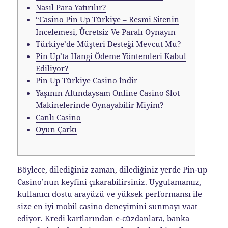
Nasıl Para Yatırılır?
“Casino Pin Up Türkiye – Resmi Sitenin
Incelemesi, Ücretsiz Ve Paralı Oynayın
Türkiye’de Müşteri Desteği Mevcut Mu?
Pin Up’ta Hangi Ödeme Yöntemleri Kabul
Ediliyor?
Pin Up Türkiye Casino İndir
Yaşının Altındaysam Online Casino Slot
Makinelerinde Oynayabilir Miyim?
Canlı Casino
Oyun Çarkı
Böylece, dilediğiniz zaman, dilediğiniz yerde Pin-up
Casino’nun keyfini çıkarabilirsiniz. Uygulamamız,
kullanıcı dostu arayüzü ve yüksek performansı ile
size en iyi mobil casino deneyimini sunmayı vaat
ediyor. Kredi kartlarından e-cüzdanlara, banka