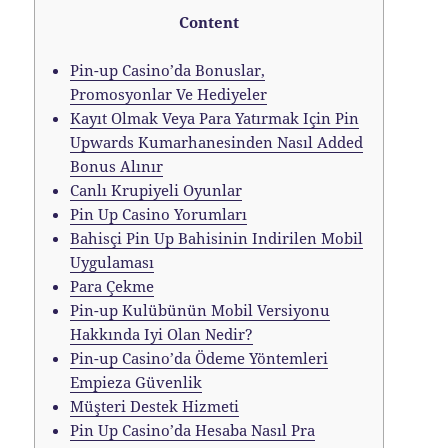
Content
Pin-up Casino’da Bonuslar,
Promosyonlar Ve Hediyeler
Kayıt Olmak Veya Para Yatırmak Için Pin
Upwards Kumarhanesinden Nasıl Added
Bonus Alınır
Canlı Krupiyeli Oyunlar
Pin Up Casino Yorumları
Bahisçi Pin Up Bahisinin Indirilen Mobil
Uygulaması
Para Çekme
Pin-up Kulübünün Mobil Versiyonu
Hakkında Iyi Olan Nedir?
Pin-up Casino’da Ödeme Yöntemleri
Empieza Güvenlik
Müşteri Destek Hizmeti
Pin Up Casino’da Hesaba Nasıl Pra