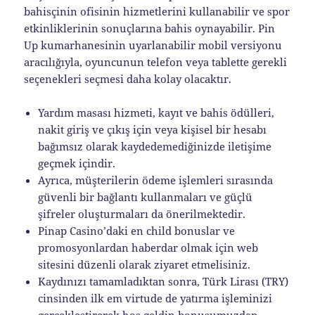
bahisçinin ofisinin hizmetlerini kullanabilir ve spor
etkinliklerinin sonuçlarına bahis oynayabilir. Pin
Up kumarhanesinin uyarlanabilir mobil versiyonu
aracılığıyla, oyuncunun telefon veya tablette gerekli
seçenekleri seçmesi daha kolay olacaktır.
Yardım masası hizmeti, kayıt ve bahis ödülleri,
nakit giriş ve çıkış için veya kişisel bir hesabı
bağımsız olarak kaydedemediğinizde iletişime
geçmek içindir.
Ayrıca, müşterilerin ödeme işlemleri sırasında
güvenli bir bağlantı kullanmaları ve güçlü
şifreler oluşturmaları da önerilmektedir.
Pinap Casino’daki en child bonuslar ve
promosyonlardan haberdar olmak için web
sitesini düzenli olarak ziyaret etmelisiniz.
Kaydınızı tamamladıktan sonra, Türk Lirası (TRY)
cinsinden ilk em virtude de yatırma işleminizi