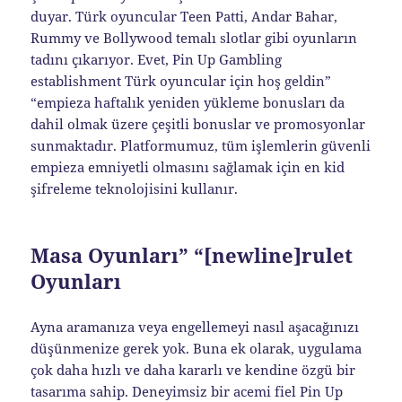
duyar. Türk oyuncular Teen Patti, Andar Bahar,
Rummy ve Bollywood temalı slotlar gibi oyunların
tadını çıkarıyor. Evet, Pin Up Gambling
establishment Türk oyuncular için hoş geldin”
“empieza haftalık yeniden yükleme bonusları da
dahil olmak üzere çeşitli bonuslar ve promosyonlar
sunmaktadır. Platformumuz, tüm işlemlerin güvenli
empieza emniyetli olmasını sağlamak için en kid
şifreleme teknolojisini kullanır.
Masa Oyunları” “[newline]rulet
Oyunları
Ayna aramanıza veya engellemeyi nasıl aşacağınızı
düşünmenize gerek yok. Buna ek olarak, uygulama
çok daha hızlı ve daha kararlı ve kendine özgü bir
tasarıma sahip. Deneyimsiz bir acemi fiel Pin Up