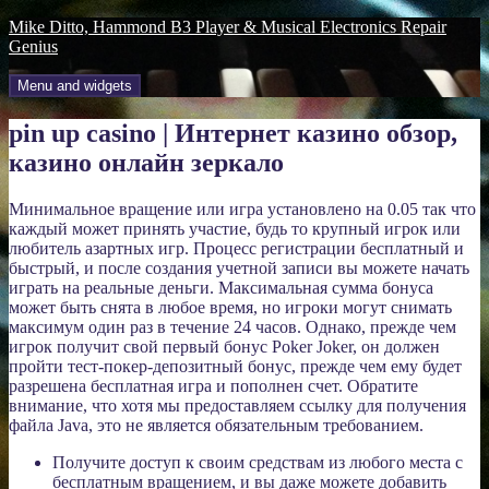
Skip
Mike Ditto, Hammond B3 Player & Musical Electronics Repair
to
Genius
content
Menu and widgets
pin up casino | Интернет казино обзор,
казино онлайн зеркало
Минимальное вращение или игра установлено на 0.05 так что
каждый может принять участие, будь то крупный игрок или
любитель азартных игр. Процесс регистрации бесплатный и
быстрый, и после создания учетной записи вы можете начать
играть на реальные деньги. Максимальная сумма бонуса
может быть снята в любое время, но игроки могут снимать
максимум один раз в течение 24 часов. Однако, прежде чем
игрок получит свой первый бонус Poker Joker, он должен
пройти тест-покер-депозитный бонус, прежде чем ему будет
разрешена бесплатная игра и пополнен счет. Обратите
внимание, что хотя мы предоставляем ссылку для получения
файла Java, это не является обязательным требованием.
Получите доступ к своим средствам из любого места с
бесплатным вращением, и вы даже можете добавить