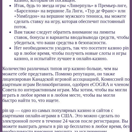
казино, которым он посвящен.
Итак, будь то звезда игры «Ливерпуль» в Премьер-лиге,
«Барселона» на вершине Ла Лиги, «Тур де Франс» или
«Уимблдон» на вершине мужского тенниса, вы можете
сделать ставку на игру, которая обеспечит постоянный
поток.
Вам также следует обратить внимание на лимиты
ставок, бонусы и варианты ввода/вывода средств, чтобы
убедиться, что ваши средства в безопасности.
Нет необходимости уходить, так что посетите казино pin
up в любое время, чтобы получить новые слоты и игры
казино, и испытайте лучшее в онлайн-казино.
Количество различных типов игр казино больше, чем вы
можете себе представить. Помимо репутации, он также
лицензирован Канадской игровой ассоциацией, Комиссией по
азартным играм Великобритании, одобрен eCOGRA и членом
Совета по интерактивным играм. Мы хотим, чтобы вы могли
играть в любое время и в любом месте, чтобы вы могли
быстро найти то, что ищете.
pin up — одно из самых популярных казино и сайтов с
азартными онлайн-играми в США. Это можно сделать по
электронной почте в течение 24 часов после регистрации. Вы
можете выиграть деньги в pin up бесплатно в любое время, без
необходимости внесения депозита, за исключением