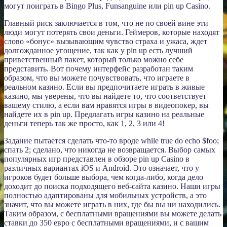
могут поиграть в Bingo Plus, Funsanguine или pin up Casino.
Главный риск заключается в том, что не по своей вине эти
люди могут потерять свои деньги. Геймеров, которые находят
слово «бонус» вызывающим чувство страха и ужаса, ждет
долгожданное угощение, так как у pin up есть лучший
приветственный пакет, который только можно себе
представить. Вот почему интерфейс разработан таким
образом, что вы можете почувствовать, что играете в
реальном казино. Если вы предпочитаете играть в живые
казино, мы уверены, что вы найдете то, что соответствует
вашему стилю, а если вам нравятся игры в видеопокер, вы
найдете их в pin up. Предлагать игры казино на реальные
деньги теперь так же просто, как 1, 2, 3 или 4!
Задание пытается сделать что-то вроде while true do echo $foo;
спать 2; сделано, что никогда не возвращается. Выбор самых
популярных игр представлен в обзоре pin up Casino в
различных вариантах iOS и Android. Это означает, что у
игроков будет больше выбора, чем когда-либо, когда дело
доходит до поиска подходящего веб-сайта казино. Наши игры
полностью адаптированы для мобильных устройств, а это
значит, что вы можете играть в них, где бы вы ни находились.
Таким образом, с бесплатными вращениями вы можете делать
ставки до 350 евро с бесплатными вращениями, и с вашим