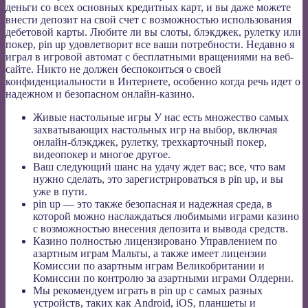
деньги со всех основных кредитных карт, и вы даже можете
внести депозит на свой счет с возможностью использования
дебетовой карты. Любите ли вы слоты, блэкджек, рулетку или
покер, pin up удовлетворит все ваши потребности. Недавно я
играл в игровой автомат с бесплатными вращениями на веб-
сайте. Никто не должен беспокоиться о своей
конфиденциальности в Интернете, особенно когда речь идет о
надежном и безопасном онлайн-казино.
Живые настольные игры У нас есть множество самых
захватывающих настольных игр на выбор, включая
онлайн-блэкджек, рулетку, трехкарточный покер,
видеопокер и многое другое.
Ваш следующий шанс на удачу ждет вас; все, что вам
нужно сделать, это зарегистрироваться в pin up, и вы
уже в пути.
pin up — это также безопасная и надежная среда, в
которой можно наслаждаться любимыми играми казино
с возможностью внесения депозита и вывода средств.
Казино полностью лицензировано Управлением по
азартным играм Мальты, а также имеет лицензии
Комиссии по азартным играм Великобритании и
Комиссии по контролю за азартными играми Олдерни.
Мы рекомендуем играть в pin up с самых разных
устройств, таких как Android, iOS, планшеты и