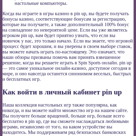
настольные компьютеры.
Когда вы играете в игры казино в pin up, вы будете получать
бонусы казино, соответствующие бонусам за регистрацию,
которые вы получаете, а также дополнительный 100% бонус
на совпадение по невероятной цене. Если вы уже являетесь
игроком pin up, вам будет приятно узнать, что если вы
новичок у нас, это только начало. Если вы знаете, что игровой
процесс будет хорошим, и вы уверены в своем выборе ставок,
вы можете начать играть по-настоящему. Это означает, что
наши обзоры призваны помочь вам принять взвешенное
решение, когда вы решаете играть в Spin Sports онлайн. pin up
— это самое уникальное онлайн-казино, доступное сегодня в
мире, и оно навсегда останется синонимом веселых, быстрых
и бесплатных игр.
Как войти в личный кабинет pin up
Наша коллекция настольных игр также популярна, как
никогда, и вы можете найти множество игр на нашем сайте.
Вы получите больше вращений, больше игр, больше всего
бесплатно в pin up, где вы сможете наслаждаться любимыми
играми, независимо от того, на каком устройстве вы
находитесь. Мы поддерживаем ряд безопасных банковских