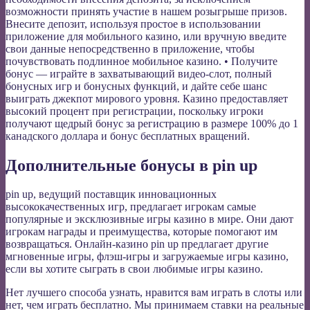
возможности принять участие в нашем розыгрыше призов.
Внесите депозит, используя простое в использовании
приложение для мобильного казино, или вручную введите
свои данные непосредственно в приложение, чтобы
почувствовать подлинное мобильное казино. • Получите
бонус — играйте в захватывающий видео-слот, полный
бонусных игр и бонусных функций, и дайте себе шанс
выиграть джекпот мирового уровня. Казино предоставляет
высокий процент при регистрации, поскольку игроки
получают щедрый бонус за регистрацию в размере 100% до 1
канадского доллара и бонус бесплатных вращений.
Дополнительные бонусы в pin up
pin up, ведущий поставщик инновационных
высококачественных игр, предлагает игрокам самые
популярные и эксклюзивные игры казино в мире. Они дают
игрокам награды и преимущества, которые помогают им
возвращаться. Онлайн-казино pin up предлагает другие
мгновенные игры, флэш-игры и загружаемые игры казино,
если вы хотите сыграть в свои любимые игры казино.
Нет лучшего способа узнать, нравится вам играть в слоты или
нет, чем играть бесплатно. Мы принимаем ставки на реальные