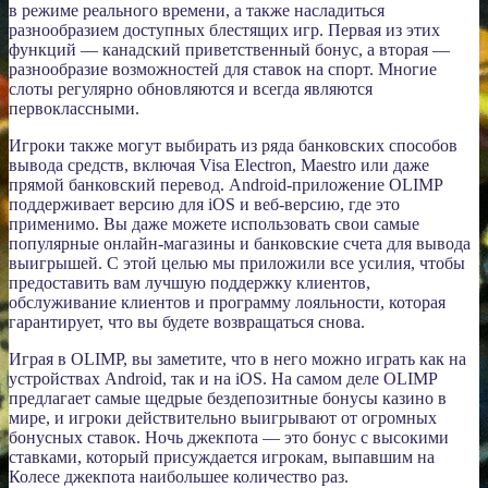
в режиме реального времени, а также насладиться
разнообразием доступных блестящих игр. Первая из этих
функций — канадский приветственный бонус, а вторая —
разнообразие возможностей для ставок на спорт. Многие
слоты регулярно обновляются и всегда являются
первоклассными.
Игроки также могут выбирать из ряда банковских способов
вывода средств, включая Visa Electron, Maestro или даже
прямой банковский перевод. Android-приложение OLIMP
поддерживает версию для iOS и веб-версию, где это
применимо. Вы даже можете использовать свои самые
популярные онлайн-магазины и банковские счета для вывода
выигрышей. С этой целью мы приложили все усилия, чтобы
предоставить вам лучшую поддержку клиентов,
обслуживание клиентов и программу лояльности, которая
гарантирует, что вы будете возвращаться снова.
Играя в OLIMP, вы заметите, что в него можно играть как на
устройствах Android, так и на iOS. На самом деле OLIMP
предлагает самые щедрые бездепозитные бонусы казино в
мире, и игроки действительно выигрывают от огромных
бонусных ставок. Ночь джекпота — это бонус с высокими
ставками, который присуждается игрокам, выпавшим на
Колесе джекпота наибольшее количество раз.