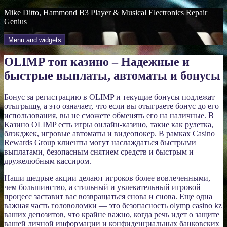
Skip
Mike Ditto, Hammond B3 Player & Musical Electronics Repair
to
Genius
content
Menu and widgets
OLIMP топ казино – Надежные и
быстрые выплаты, автоматы и бонусы
Бонус за регистрацию в OLIMP и текущие бонусы подлежат
отыгрышу, а это означает, что если вы отыграете бонус до его
использования, вы не сможете обменять его на наличные. В
Казино OLIMP есть игры онлайн-казино, такие как рулетка,
блэкджек, игровые автоматы и видеопокер. В рамках Casino
Rewards Group клиенты могут наслаждаться быстрыми
выплатами, безопасным снятием средств и быстрым и
дружелюбным кассиром.
Наши щедрые акции делают игроков более вовлеченными,
чем большинство, а стильный и увлекательный игровой
процесс заставит вас возвращаться снова и снова. Еще одна
важная часть головоломки — это безопасность
olymp casino kz
ваших депозитов, что крайне важно, когда речь идет о защите
вашей личной информации и конфиденциальных банковских