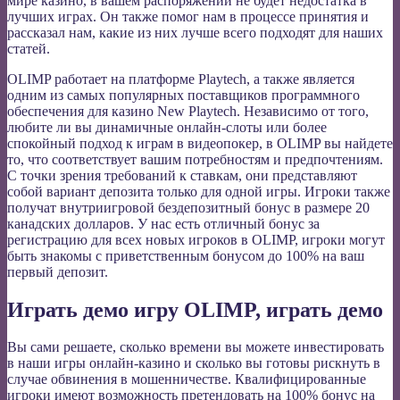
мире казино, в вашем распоряжении не будет недостатка в
лучших играх. Он также помог нам в процессе принятия и
рассказал нам, какие из них лучше всего подходят для наших
статей.
OLIMP работает на платформе Playtech, а также является
одним из самых популярных поставщиков программного
обеспечения для казино New Playtech. Независимо от того,
любите ли вы динамичные онлайн-слоты или более
спокойный подход к играм в видеопокер, в OLIMP вы найдете
то, что соответствует вашим потребностям и предпочтениям.
С точки зрения требований к ставкам, они представляют
собой вариант депозита только для одной игры. Игроки также
получат внутриигровой бездепозитный бонус в размере 20
канадских долларов. У нас есть отличный бонус за
регистрацию для всех новых игроков в OLIMP, игроки могут
быть знакомы с приветственным бонусом до 100% на ваш
первый депозит.
Играть демо игру OLIMP, играть демо
Вы сами решаете, сколько времени вы можете инвестировать
в наши игры онлайн-казино и сколько вы готовы рискнуть в
случае обвинения в мошенничестве. Квалифицированные
игроки имеют возможность претендовать на 100% бонус на