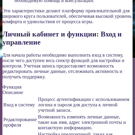
необходимую помощь и консультации.
Эти характеристики делают платформу привлекательной для
широкого круга пользователей, обеспечивая высокий уровень
комфорта и удовольствия от процесса игры.
Личный кабинет и функции: Вход и
управление
Для начала работы необходимо выполнить вход в систему,
после чего доступен весь спектр функций для настройки и
контроля. Учетная запись предоставляет возможность
редактировать личные данные, отслеживать активность и
получать поддержку.
Функция
Описание
Процесс аутентификации с использованием
Вход в систему
логина и пароля для доступа к личной
учетной записи.
Возможность изменять личные данные,
Редактирование
такие как имя, адрес электронной почты и
профиля
контактную информацию.
Настройка предпочтений, таких как