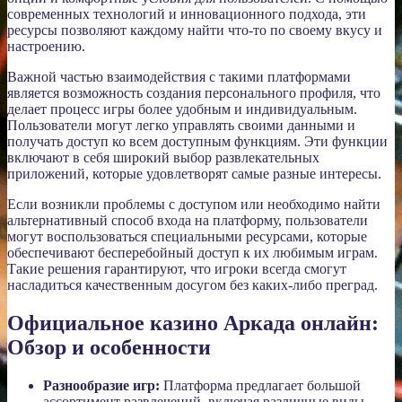
современных технологий и инновационного подхода, эти
ресурсы позволяют каждому найти что-то по своему вкусу и
настроению.
Важной частью взаимодействия с такими платформами
является возможность создания персонального профиля, что
делает процесс игры более удобным и индивидуальным.
Пользователи могут легко управлять своими данными и
получать доступ ко всем доступным функциям. Эти функции
включают в себя широкий выбор развлекательных
приложений, которые удовлетворят самые разные интересы.
Если возникли проблемы с доступом или необходимо найти
альтернативный способ входа на платформу, пользователи
могут воспользоваться специальными ресурсами, которые
обеспечивают бесперебойный доступ к их любимым играм.
Такие решения гарантируют, что игроки всегда смогут
насладиться качественным досугом без каких-либо преград.
Официальное казино Аркада онлайн:
Обзор и особенности
Разнообразие игр:
Платформа предлагает большой
ассортимент развлечений, включая различные виды