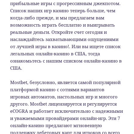
прибыльные игры с прогрессивным джекпотом.
Список наших игр казино теперь больше, чем
когда-либо прежде, и мы предлагаем вам
возможность играть бесплатно и выигрывать
реальные деньги. Откройте счет сегодня и
наслаждайтесь захватывающими ощущениями
от лучшей игры в казино!. Или вы ищете список
легальных онлайн-казино в США, тогда
ознакомьтесь с нашим списком онлайн-казино в
США.
Mostbet, безусловно, является самой популярной
платформой казино с сотнями вариантов
игровых автоматов, настольных игр и многого
другого. Mostbet лицензируется и регулируется
eCOGRA и работает исключительно с надежными
и уважаемыми провайдерами онлайн-игр. Эти 7
онлайн-казино предлагают мгновенную
поддержку дебетовых карт для игроков со всего