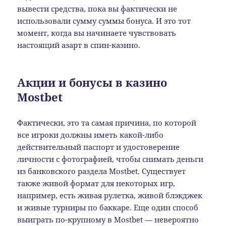
вывести средства, пока вы фактически не
использовали сумму суммы бонуса. И это тот
момент, когда вы начинаете чувствовать
настоящий азарт в спин-казино.
Акции и бонусы в казино
Mostbet
Фактически, это та самая причина, по которой
все игроки должны иметь какой-либо
действительный паспорт и удостоверение
личности с фотографией, чтобы снимать деньги
из банковского раздела Mostbet. Существует
также живой формат для некоторых игр,
например, есть живая рулетка, живой блэкджек
и живые турниры по баккаре. Еще один способ
выиграть по-крупному в Mostbet — невероятно