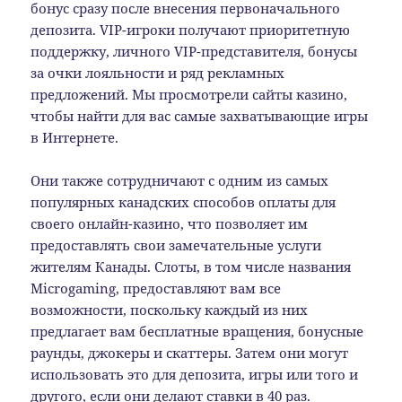
бонус сразу после внесения первоначального
депозита. VIP-игроки получают приоритетную
поддержку, личного VIP-представителя, бонусы
за очки лояльности и ряд рекламных
предложений. Мы просмотрели сайты казино,
чтобы найти для вас самые захватывающие игры
в Интернете.
Они также сотрудничают с одним из самых
популярных канадских способов оплаты для
своего онлайн-казино, что позволяет им
предоставлять свои замечательные услуги
жителям Канады. Слоты, в том числе названия
Microgaming, предоставляют вам все
возможности, поскольку каждый из них
предлагает вам бесплатные вращения, бонусные
раунды, джокеры и скаттеры. Затем они могут
использовать это для депозита, игры или того и
другого, если они делают ставки в 40 раз.