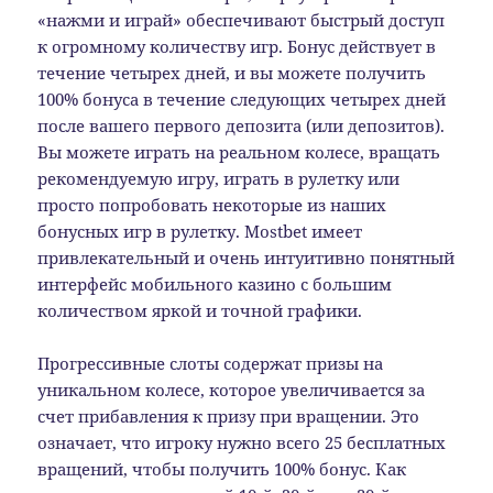
«нажми и играй» обеспечивают быстрый доступ
к огромному количеству игр. Бонус действует в
течение четырех дней, и вы можете получить
100% бонуса в течение следующих четырех дней
после вашего первого депозита (или депозитов).
Вы можете играть на реальном колесе, вращать
рекомендуемую игру, играть в рулетку или
просто попробовать некоторые из наших
бонусных игр в рулетку. Mostbet имеет
привлекательный и очень интуитивно понятный
интерфейс мобильного казино с большим
количеством яркой и точной графики.
Прогрессивные слоты содержат призы на
уникальном колесе, которое увеличивается за
счет прибавления к призу при вращении. Это
означает, что игроку нужно всего 25 бесплатных
вращений, чтобы получить 100% бонус. Как