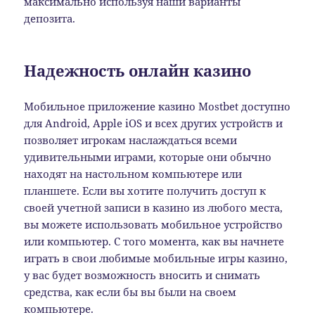
максимально используя наши варианты
депозита.
Надежность онлайн казино
Мобильное приложение казино Mostbet доступно
для Android, Apple iOS и всех других устройств и
позволяет игрокам наслаждаться всеми
удивительными играми, которые они обычно
находят на настольном компьютере или
планшете. Если вы хотите получить доступ к
своей учетной записи в казино из любого места,
вы можете использовать мобильное устройство
или компьютер. С того момента, как вы начнете
играть в свои любимые мобильные игры казино,
у вас будет возможность вносить и снимать
средства, как если бы вы были на своем
компьютере.