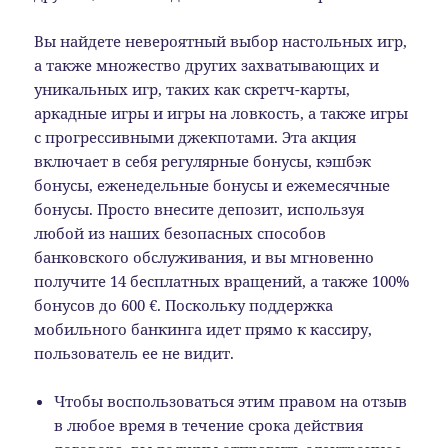
Вы найдете невероятный выбор настольных игр,
а также множество других захватывающих и
уникальных игр, таких как скретч-карты,
аркадные игры и игры на ловкость, а также игры
с прогрессивными джекпотами. Эта акция
включает в себя регулярные бонусы, кэшбэк
бонусы, еженедельные бонусы и ежемесячные
бонусы. Просто внесите депозит, используя
любой из наших безопасных способов
банковского обслуживания, и вы мгновенно
получите 14 бесплатных вращений, а также 100%
бонусов до 600 €. Поскольку поддержка
мобильного банкинга идет прямо к кассиру,
пользователь ее не видит.
Чтобы воспользоваться этим правом на отзыв
в любое время в течение срока действия