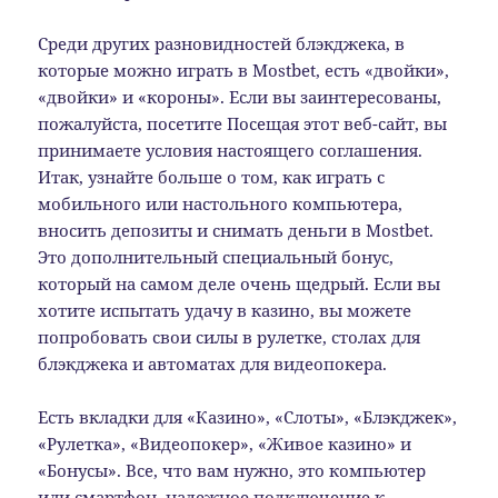
Среди других разновидностей блэкджека, в
которые можно играть в Mostbet, есть «двойки»,
«двойки» и «короны». Если вы заинтересованы,
пожалуйста, посетите Посещая этот веб-сайт, вы
принимаете условия настоящего соглашения.
Итак, узнайте больше о том, как играть с
мобильного или настольного компьютера,
вносить депозиты и снимать деньги в Mostbet.
Это дополнительный специальный бонус,
который на самом деле очень щедрый. Если вы
хотите испытать удачу в казино, вы можете
попробовать свои силы в рулетке, столах для
блэкджека и автоматах для видеопокера.
Есть вкладки для «Казино», «Слоты», «Блэкджек»,
«Рулетка», «Видеопокер», «Живое казино» и
«Бонусы». Все, что вам нужно, это компьютер
или смартфон, надежное подключение к