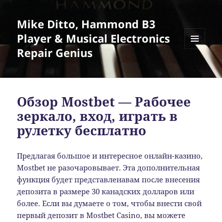
Mike Ditto, Hammond B3
Player & Musical Electronics
Repair Genius
MENU
AND
WIDGETS
Обзор Mostbet — Рабочее
зеркало, вход, играть в
рулетку бесплатно
Предлагая большое и интересное онлайн-казино,
Mostbet не разочаровывает. Эта дополнительная
функция будет представленавам после внесения
депозита в размере 30 канадских долларов или
более. Если вы думаете о том, чтобы внести свой
первый депозит в Mostbet Casino, вы можете