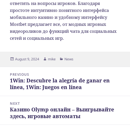
ответить на вопросы игроков. Благодаря
простоте интуитивно понятного интерфейса
мобильного казино и удобному интерфейсу
Mostbet предлагает все, от модных игровых
видеороликов до функций чата для социальных
сетей и социальных игр.
Posted
Author
Categories
August 9, 2024
mike
News
on
Post
PREVIOUS
navigation
1Win: Descubre la alegría de ganar en
Previous
línea, 1Win: Juegos en línea
post:
NEXT
Казино Olymp онлайн – Выигрывайте
Next
здесь, игровые автоматы
post: