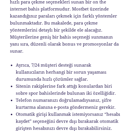
hızlı para çekme seçenekleri sunan bir on the
internet bahis platformudur. Mostbet üzerinde
kazandığınız paraları çekmek için farklı yöntemler
bulunmaktadır. Bu makalede, para çekme
yöntemlerini detaylı bir şekilde ele alacağız.
Müşterilerine geniş bir bahis seçeneği sunmanın
yanı sıra, düzenli olarak bonus ve promosyonlar da
sunar.
Ayrıca, 7/24 müşteri desteği sunarak
kullanıcıların herhangi bir sorun yaşaması
durumunda hızlı çözümler sağlar.
Sitenin rakiplerine fark attığı konulardan biri
sobre spor bahislerinde bulunan iki özelliğidir.
Telefon numaranızı doğrulamadıysanız, şifre
kurtarma alanına e-posta göndermeniz gerekir.
Otomatik girişi kullanmak istemiyorsanız “hesabı
kaydet” seçeneğini devre dışı bırakarak otomatik
girişten hesabınızı devre dışı bırakabilirsiniz.