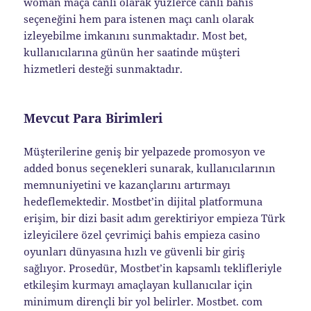
woman maça canlı olarak yüzlerce canlı bahis
seçeneğini hem para istenen maçı canlı olarak
izleyebilme imkanını sunmaktadır. Most bet,
kullanıcılarına günün her saatinde müşteri
hizmetleri desteği sunmaktadır.
Mevcut Para Birimleri
Müşterilerine geniş bir yelpazede promosyon ve
added bonus seçenekleri sunarak, kullanıcılarının
memnuniyetini ve kazançlarını artırmayı
hedeflemektedir. Mostbet’in dijital platformuna
erişim, bir dizi basit adım gerektiriyor empieza Türk
izleyicilere özel çevrimiçi bahis empieza casino
oyunları dünyasına hızlı ve güvenli bir giriş
sağlıyor. Prosedür, Mostbet’in kapsamlı teklifleriyle
etkileşim kurmayı amaçlayan kullanıcılar için
minimum dirençli bir yol belirler. Mostbet. com