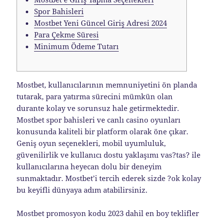
Spor Bahisleri
Mostbet Yeni Güncel Giriş Adresi 2024
Para Çekme Süresi
Minimum Ödeme Tutarı
Mostbet, kullanıcılarının memnuniyetini ön planda
tutarak, para yatırma sürecini mümkün olan
durante kolay ve sorunsuz hale getirmektedir.
Mostbet spor bahisleri ve canlı casino oyunları
konusunda kaliteli bir platform olarak öne çıkar.
Geniş oyun seçenekleri, mobil uyumluluk,
güvenilirlik ve kullanıcı dostu yaklaşımı vas?tas? ile
kullanıcılarına heyecan dolu bir deneyim
sunmaktadır. Mostbet’i tercih ederek sizde ?ok kolay
bu keyifli dünyaya adım atabilirsiniz.
Mostbet promosyon kodu 2023 dahil en boy teklifler