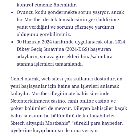
kontrol etmeniz önemlidir.
Oyuncu kodu göndermekte sorun yaşıyor, ancak
bir Mostbet destek temsilcisinin geri bildirime
yanıt verdiğini ve sorunu çözmeye yardımcı
olduğunu görebilirsiniz.
30 Haziran 2024 tarihinde uygulanacak olan 2024
Dikey Geçiş Sınavı’na (2024-DGS) başvuran
adayların, sınava girecekleri bina/salonlara
atanma işlemleri tamamlandı.
Genel olarak, web sitesi çok kullanıcı dostudur, en
yeni başlayanlar için haine ana işlevleri anlamak
kolaydır. Mostbet illegitimate bahis sitesinde
Netentertainment casino, canlı online casino ve
poker bölümleri de mevcut. Dileyen bahisçiler kaçak
bahis sitesinin bu bölümünü de kullanabilirler.
Sbtech altyapılı Mostbahis” “sürekli para kaybeden
üyelerine kayıp bonusu de uma veriyor.