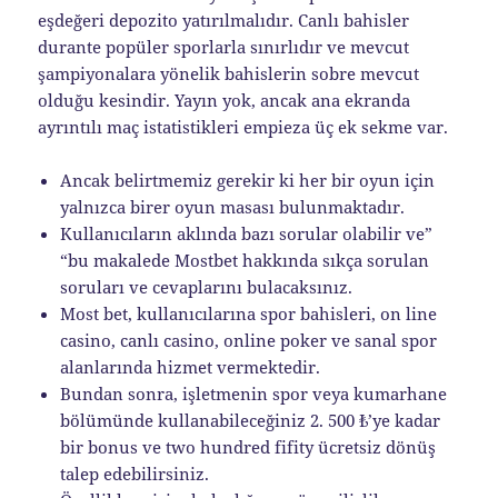
eşdeğeri depozito yatırılmalıdır. Canlı bahisler
durante popüler sporlarla sınırlıdır ve mevcut
şampiyonalara yönelik bahislerin sobre mevcut
olduğu kesindir. Yayın yok, ancak ana ekranda
ayrıntılı maç istatistikleri empieza üç ek sekme var.
Ancak belirtmemiz gerekir ki her bir oyun için
yalnızca birer oyun masası bulunmaktadır.
Kullanıcıların aklında bazı sorular olabilir ve”
“bu makalede Mostbet hakkında sıkça sorulan
soruları ve cevaplarını bulacaksınız.
Most bet, kullanıcılarına spor bahisleri, on line
casino, canlı casino, online poker ve sanal spor
alanlarında hizmet vermektedir.
Bundan sonra, işletmenin spor veya kumarhane
bölümünde kullanabileceğiniz 2. 500 ₺’ye kadar
bir bonus ve two hundred fifity ücretsiz dönüş
talep edebilirsiniz.