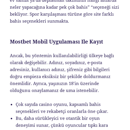
ev sahibi ya da deplasman takımının hangi anlarda
neler yapacağına kadar pek çok bahis” “seçeneği sizi
bekliyor. Spor karşılaşması türüne göre site farklı
bahis seçenekleri sunmakta.
Mostbet Mobil Uygulaması Ile Kayıt
Ancak, bu yöntemin kullanılabilirliği ülkeye bağlı
olarak değişebilir. Adınız, soyadınız, e-posta
adresiniz, kullanıcı adınız, şifreniz gibi bilgileri
doğru empieza eksiksiz bir şekilde doldurmanız
önemlidir. Ayrıca, yaşınızın 18’in üzerinde
olduğunu onaylamanız de uma istenebilir.
Çok sayıda casino oyunu, kapsamlı bahis
seçenekleri ve rekabetçi oranlarla öne çıkar.
Bu, daha sürükleyici ve otantik bir oyun
deneyimi sunar, çünkü oyuncular tıpkı kara