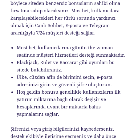
böylece siteden benzersiz bonusların sahibi olma
fırsatına sahip olacaksınız. Mostbet, kullanıcılara
karşılaşabilecekleri her türlü sorunda yardımcı
olmak için Canlı Sohbet, E-posta ve Telegram
aracılığıyla 7/24 müşteri desteği sağlar.
Most bet, kullanıcılarına günün the woman
saatinde müşteri hizmetleri desteği sunmaktadır.
Blackjack, Rulet ve Baccarat gibi oyunları bu
sitede bulabilirsiniz.
Ülke, cüzdan afin de birimini seçin, e-posta
adresinizi girin ve güvenli şifre oluşturun.
Hoş geldin bonusu genellikle kullanıcıların ilk
yatırım miktarına bağlı olarak değişir ve
hesaplarında uvant bir miktarla bahis
yapmalarını sağlar.
Şifrenizi veya giriş bilgilerinizi kaybederseniz,
destek ekibiyle iletişime geçmeniz ve daha önce