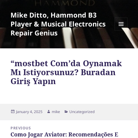
Mike Ditto, Hammond B3
Player & Musical Electronics
Repair Genius
MENU
AND
WIDGETS
“mostbet Com’da Oynamak
Mı Istiyorsunuz? Buradan
Giriş Yapın
Posted
Author
Categories
January 4, 2025
mike
Uncategorized
on
Post
PREVIOUS
navigation
Como Jogar Aviator: Recomendações E
Previous