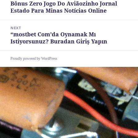
Bônus Zero Jogo Do Aviãozinho Jornal
post:
Estado Para Minas Notícias Online
NEXT
“mostbet Com’da Oynamak Mı
Next
Istiyorsunuz? Buradan Giriş Yapın
post:
Proudly powered by WordPress