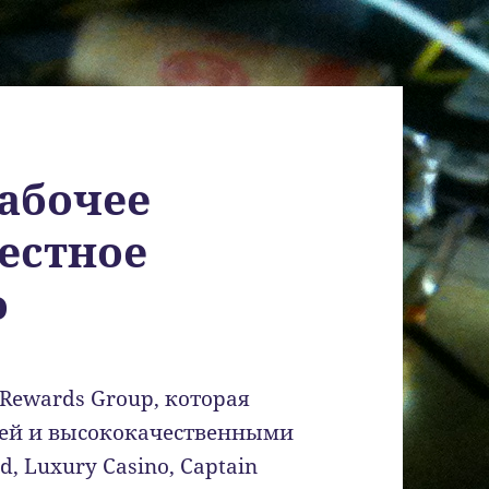
Рабочее
честное
о
 Rewards Group, которая
ией и высококачественными
, Luxury Casino, Captain