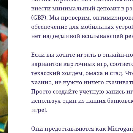
внести минимальный депозит в ра
(GBP). Мы проверим, оптимизиров
обеспечение для мобильных устройс
нет надоедливой всплывающей ре
Если вы хотите играть в онлайн-п
вариантов карточных игр, соотве
техасский холдем, омаха и стад. Ч
казино, не нужно ничего скачиват
Просто создайте учетную запись иг
используя один из наших банковск
игре!.
Они предоставляются как Microgam