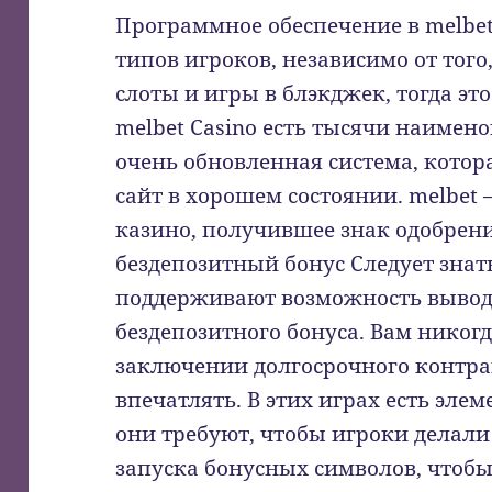
Программное обеспечение в melbet
типов игроков, независимо от того
слоты и игры в блэкджек, тогда это
melbet Casino есть тысячи наимено
очень обновленная система, кото
сайт в хорошем состоянии. melbet
казино, получившее знак одобрен
бездепозитный бонус Следует знать
поддерживают возможность вывод
бездепозитного бонуса. Вам никог
заключении долгосрочного контрак
впечатлять. В этих играх есть эле
они требуют, чтобы игроки делали
запуска бонусных символов, чтоб