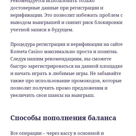
Рекомендуется использовать только
достоверные данные при регистрации и
верификации. Это позволит избежать проблем с
выводом выигрышей и снизит риск блокировки
учетной записи в будущем.
Процедура регистрации и верификации на сайте
Kometa Casino максимально проста и понятна.
Следуя нашим рекомендациям, вы сможете
быстро зарегистрироваться на данной площадке
и начать играть в любимые игры. Не забывайте
также про использование промокодов, которые
позволят получить промо предложения и
увеличить свои шансы на выигрыш.
Способы пополнения баланса
Все операции – через кассу в основной и