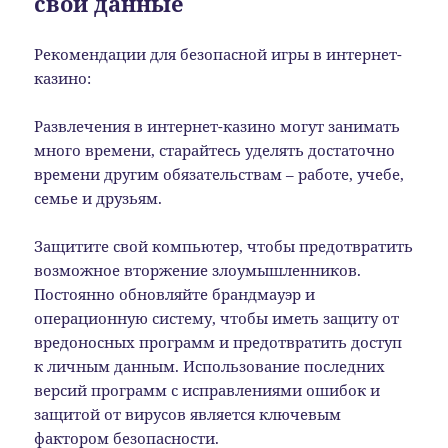
свои данные
Рекомендации для безопасной игры в интернет-
казино:
Развлечения в интернет-казино могут занимать
много времени, старайтесь уделять достаточно
времени другим обязательствам – работе, учебе,
семье и друзьям.
Защитите свой компьютер, чтобы предотвратить
возможное вторжение злоумышленников.
Постоянно обновляйте брандмауэр и
операционную систему, чтобы иметь защиту от
вредоносных программ и предотвратить доступ
к личным данным. Использование последних
версий программ с исправлениями ошибок и
защитой от вирусов является ключевым
фактором безопасности.