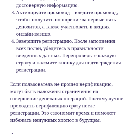
достоверную информацию.
Активируйте промокод – введите промокод,
чтобы получить поощрение за первые пять
депозитов, а также участвовать в акциях
онлайн-казино.
Завершите регистрацию. После заполнения
всех полей, убедитесь в правильности
введенных данных. Перепроверьте каждую
строку и нажмите кнопку для подтверждения
регистрации.
Если пользователь не прошел верификацию,
могут быть наложены ограничения на
совершение денежных операций. Поэтому лучше
проходить верификацию сразу после
регистрации. Это сэкономит время и поможет
избежать ненужных хлопот в будущем.