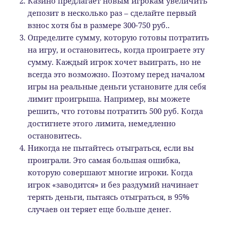
Казино предлагает новым игрокам увеличить
депозит в несколько раз – сделайте первый
взнос хотя бы в размере 300-750 руб..
Определите сумму, которую готовы потратить
на игру, и остановитесь, когда проиграете эту
сумму. Каждый игрок хочет выиграть, но не
всегда это возможно. Поэтому перед началом
игры на реальные деньги установите для себя
лимит проигрыша. Например, вы можете
решить, что готовы потратить 500 руб. Когда
достигнете этого лимита, немедленно
остановитесь.
Никогда не пытайтесь отыграться, если вы
проиграли. Это самая большая ошибка,
которую совершают многие игроки. Когда
игрок «заводится» и без раздумий начинает
терять деньги, пытаясь отыграться, в 95%
случаев он теряет еще больше денег.