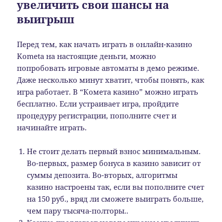
увеличить свои шансы на
выигрыш
Перед тем, как начать играть в онлайн-казино
Kometa на настоящие деньги, можно
попробовать игровые автоматы в демо режиме.
Даже несколько минут хватит, чтобы понять, как
игра работает. В “Комета казино” можно играть
бесплатно. Если устраивает игра, пройдите
процедуру регистрации, пополните счет и
начинайте играть.
Не стоит делать первый взнос минимальным.
Во-первых, размер бонуса в казино зависит от
суммы депозита. Во-вторых, алгоритмы
казино настроены так, если вы пополните счет
на 150 руб., вряд ли сможете выиграть больше,
чем пару тысяча-полторы..