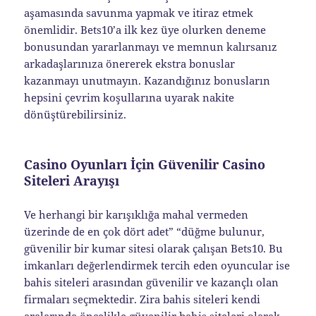
aşamasında savunma yapmak ve itiraz etmek
önemlidir. Bets10’a ilk kez üye olurken deneme
bonusundan yararlanmayı ve memnun kalırsanız
arkadaşlarınıza önererek ekstra bonuslar
kazanmayı unutmayın. Kazandığınız bonusların
hepsini çevrim koşullarına uyarak nakite
dönüştürebilirsiniz.
Casino Oyunları İçin Güvenilir Casino
Siteleri Arayışı
Ve herhangi bir karışıklığa mahal vermeden
üzerinde de en çok dört adet” “düğme bulunur,
güvenilir bir kumar sitesi olarak çalışan Bets10. Bu
imkanları değerlendirmek tercih eden oyuncular ise
bahis siteleri arasından güvenilir ve kazançlı olan
firmaları seçmektedir. Zira bahis siteleri kendi