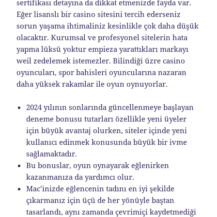
sertifikası detayına da dikkat etmenizde fayda var.
Eğer lisanslı bir casino sitesini tercih ederseniz
sorun yaşama ihtimaliniz kesinlikle çok daha düşük
olacaktır. Kurumsal ve profesyonel sitelerin hata
yapma lüksü yoktur empieza yarattıkları markayı
weil zedelemek istemezler. Bilindiği üzre casino
oyuncuları, spor bahisleri oyuncularına nazaran
daha yüksek rakamlar ile oyun oynuyorlar.
2024 yılının sonlarında güncellenmeye başlayan
deneme bonusu tutarları özellikle yeni üyeler
için büyük avantaj olurken, siteler içinde yeni
kullanıcı edinmek konusunda büyük bir ivme
sağlamaktadır.
Bu bonuslar, oyun oynayarak eğlenirken
kazanmanıza da yardımcı olur.
Mac’inizde eğlencenin tadını en iyi şekilde
çıkarmanız için üçü de her yönüyle baştan
tasarlandı, aynı zamanda çevrimiçi kaydetmediği