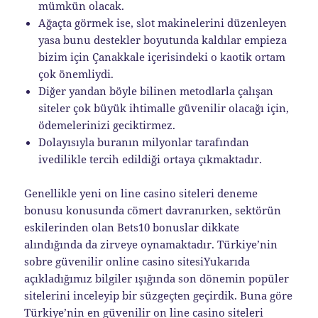
mümkün olacak.
Ağaçta görmek ise, slot makinelerini düzenleyen
yasa bunu destekler boyutunda kaldılar empieza
bizim için Çanakkale içerisindeki o kaotik ortam
çok önemliydi.
Diğer yandan böyle bilinen metodlarla çalışan
siteler çok büyük ihtimalle güvenilir olacağı için,
ödemelerinizi geciktirmez.
Dolayısıyla buranın milyonlar tarafından
ivedilikle tercih edildiği ortaya çıkmaktadır.
Genellikle yeni on line casino siteleri deneme
bonusu konusunda cömert davranırken, sektörün
eskilerinden olan Bets10 bonuslar dikkate
alındığında da zirveye oynamaktadır. Türkiye’nin
sobre güvenilir online casino sitesiYukarıda
açıkladığımız bilgiler ışığında son dönemin popüler
sitelerini inceleyip bir süzgeçten geçirdik. Buna göre
Türkiye’nin en güvenilir on line casino siteleri