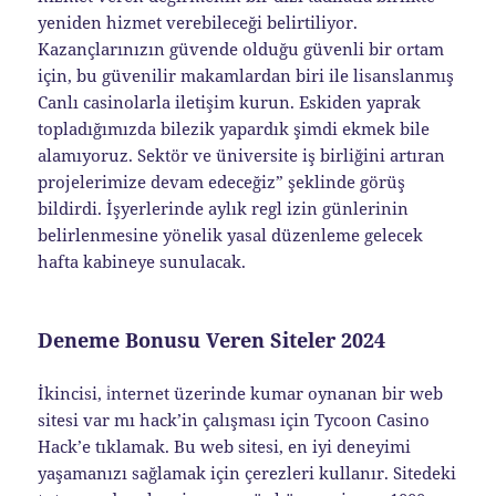
yeniden hizmet verebileceği belirtiliyor.
Kazançlarınızın güvende olduğu güvenli bir ortam
için, bu güvenilir makamlardan biri ile lisanslanmış
Canlı casinolarla iletişim kurun. Eskiden yaprak
topladığımızda bilezik yapardık şimdi ekmek bile
alamıyoruz. Sektör ve üniversite iş birliğini artıran
projelerimize devam edeceğiz” şeklinde görüş
bildirdi. İşyerlerinde aylık regl izin günlerinin
belirlenmesine yönelik yasal düzenleme gelecek
hafta kabineye sunulacak.
Deneme Bonusu Veren Siteler 2024
İkincisi, i̇nternet üzerinde kumar oynanan bir web
sitesi var mı hack’in çalışması için Tycoon Casino
Hack’e tıklamak. Bu web sitesi, en iyi deneyimi
yaşamanızı sağlamak için çerezleri kullanır. Sitedeki