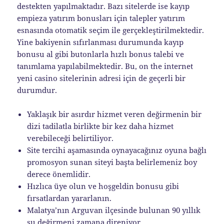
destekten yapılmaktadır. Bazı sitelerde ise kayıp
empieza yatırım bonusları için talepler yatırım
esnasında otomatik seçim ile gerçekleştirilmektedir.
Yine bakiyenin sıfırlanması durumunda kayıp
bonusu al gibi butonlarla hızlı bonus talebi ve
tanımlama yapılabilmektedir. Bu, on the internet
yeni casino sitelerinin adresi için de geçerli bir
durumdur.
Yaklaşık bir asırdır hizmet veren değirmenin bir
dizi tadilatla birlikte bir kez daha hizmet
verebileceği belirtiliyor.
Site tercihi aşamasında oynayacağınız oyuna bağlı
promosyon sunan siteyi başta belirlemeniz boy
derece önemlidir.
Hızlıca üye olun ve hoşgeldin bonusu gibi
fırsatlardan yararlanın.
Malatya’nın Arguvan ilçesinde bulunan 90 yıllık
su değirmeni zamana direniyor.