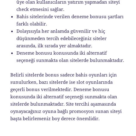
üye olan kullanıcıların yatırım yapmadan siteyi
check etmesini sağlar.
Bahis sitelerinde verilen deneme bonusu şartları
farklı olabilir.
Dolayısıyla her anlamda güvenilir ve hiç
düşünmeden tercih edebileceğiniz siteler
arasında, ilk sırada yer almaktadır.
Deneme bonusu konusunda iki alternatif
seçeneği sunmakta olan sitelerde bulunmaktadır.
Belirli sitelerde bonus sadece bahis oyunları için
sunulurken, bazı sitelerde ise slot oyunlarında
geçerli bonus verilmektedir. Deneme bonusu
konusunda iki alternatif seçeneği sunmakta olan
sitelerde bulunmaktadır. Site tercihi aşamasında
oynayacağınız oyuna bağlı promosyon sunan siteyi
başta belirlemeniz boy derece önemlidir.