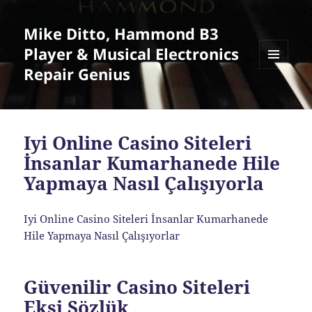
Mike Ditto, Hammond B3
Player & Musical Electronics
Repair Genius
MENU
AND
WIDGETS
Iyi Online Casino Siteleri
İnsanlar Kumarhanede Hile
Yapmaya Nasıl Çalışıyorla
Iyi Online Casino Siteleri İnsanlar Kumarhanede
Hile Yapmaya Nasıl Çalışıyorlar
Güvenilir Casino Siteleri
Ekşi Sözlük