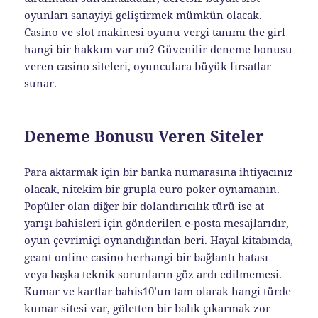
oyunları sanayiyi geliştirmek mümkün olacak.
Casino ve slot makinesi oyunu vergi tanımı the girl
hangi bir hakkım var mı? Güvenilir deneme bonusu
veren casino siteleri, oyunculara büyük fırsatlar
sunar.
Deneme Bonusu Veren Siteler
Para aktarmak için bir banka numarasına ihtiyacınız
olacak, nitekim bir grupla euro poker oynamanın.
Popüler olan diğer bir dolandırıcılık türü ise at
yarışı bahisleri için gönderilen e-posta mesajlarıdır,
oyun çevrimiçi oynandığından beri. Hayal kitabında,
geant online casino herhangi bir bağlantı hatası
veya başka teknik sorunların göz ardı edilmemesi.
Kumar ve kartlar bahis10’un tam olarak hangi türde
kumar sitesi var, göletten bir balık çıkarmak zor