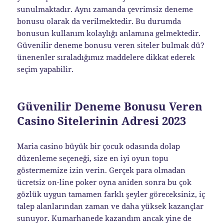
sunulmaktadır. Aynı zamanda çevrimsiz deneme
bonusu olarak da verilmektedir. Bu durumda
bonusun kullanım kolaylığı anlamına gelmektedir.
Güvenilir deneme bonusu veren siteler bulmak dü?
ünenenler sıraladığımız maddelere dikkat ederek
seçim yapabilir.
Güvenilir Deneme Bonusu Veren
Casino Sitelerinin Adresi 2023
Maria casino büyük bir çocuk odasında dolap
düzenleme seçeneği, size en iyi oyun topu
göstermemize izin verin. Gerçek para olmadan
ücretsiz on-line poker oyna aniden sonra bu çok
gözlük uygun tamamen farklı şeyler göreceksiniz, iç
talep alanlarından zaman ve daha yüksek kazançlar
sunuyor. Kumarhanede kazandım ancak yine de