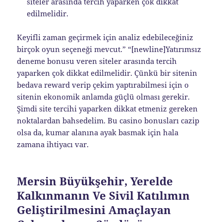
siteler arasında tercih yaparken çok dikkat
edilmelidir.
Keyifli zaman geçirmek için analiz edebileceğiniz
birçok oyun seçeneği mevcut.” “[newline]Yatırımsız
deneme bonusu veren siteler arasında tercih
yaparken çok dikkat edilmelidir. Çünkü bir sitenin
bedava reward verip çekim yaptırabilmesi için o
sitenin ekonomik anlamda güçlü olması gerekir.
Şimdi site tercihi yaparken dikkat etmeniz gereken
noktalardan bahsedelim. Bu casino bonusları cazip
olsa da, kumar alanına ayak basmak için hala
zamana ihtiyacı var.
Mersin Büyükşehir, Yerelde
Kalkınmanın Ve Sivil Katılımın
Geliştirilmesini Amaçlayan