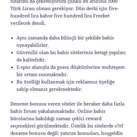
tutarımı da çekemiyorum çünkü en arizona 1000
Türk Lirası olması gerekiyor. Dün derbi için five-
hundred lira bahse five hundred lira Freebet
verilecek dendi.
Aynı zamanda daha bilinçli bir şekilde bahis
oynayabilirler.
Güvenilir olan bu bahis sitelerinin betagt yapıları
da kalitelidir.
E-spor alanıyla da guess düşkünlerine muhteşem
bir ortam sunmaktadır.
Bu özelliği kullanmak için reklamsız üyeliğe
sahip olmanız gerekmektedir.
Deneme bonusu veren siteler ile beraber daha fazla
bahis fırsatı yakalanmaktadır. Online bahis
bürolarına bakıldığı zaman çekici reward
seçenekleri görülmektedir. Üstelik bu sitelerde s?rf
deneme bonusu değil; yatırım bonusları, hoşgeldin