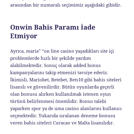
arasından bir numaralı seçimimiz aşağıdaki gibidir.
Onwin Bahis Paramı İade
Etmiyor
Ayrıca, maria” “on line casino yaşadıkları site içi
problemlerde hızlı bir şekilde yardım
alabilmektedir. Sonuç olarak added bonus
kampanyalarını takip etmenizi tavsiye ederiz.
İkimisli, Mariobet, Betebet, Bets10 gibi bahis siteleri
lisanslı ve güvenilirdir. Bütün oyunlarda geçerli
olan bonusu alırken kullanılmak istenen oyun
türünü belirlenmesi önemlidir. Bonus talebi
yaparken spor ya de uma casino alanlarını kullanıcı
seçmektedir. Yukarıda sıralanan deneme bonusu
veren bahis siteleri Curacao ve Malta lisanslıdır.