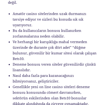
değil.
Amatör casino sitelerinden uzak durmanızı
tavsiye ediyor ve sizleri bu konuda sık sık
uyarıyoruz.
Bu da kullanıcıların bonusu kullanırken
zorlanmalarına neden olabilir.
Ve herhangi bir karışıklığa mahal vermeden
üzerinde de durante çok dört adet” “düğme
bulunur, güvenilir bir kumar sitesi olarak çalışan
Bets10.
Deneme bonusu veren siteler güvenilirdir çünkü
lisanslıdır.
Nasıl daha fazla para kazanacağınızı
bilmiyorsanız, geliştiriciler.
Genellikle yeni on line casino siteleri deneme
bonusu konusunda cömert davranırken,
sektörün eskilerinden olan Bets10 bonuslar
dikkate alındığında da zirveye oynamaktadır.