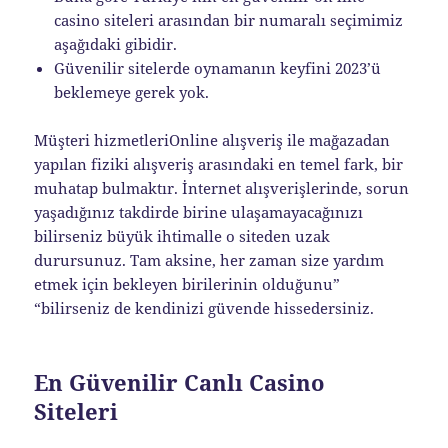
casino siteleri arasından bir numaralı seçimimiz
aşağıdaki gibidir.
Güvenilir sitelerde oynamanın keyfini 2023’ü
beklemeye gerek yok.
Müşteri hizmetleriOnline alışveriş ile mağazadan
yapılan fiziki alışveriş arasındaki en temel fark, bir
muhatap bulmaktır. İnternet alışverişlerinde, sorun
yaşadığınız takdirde birine ulaşamayacağınızı
bilirseniz büyük ihtimalle o siteden uzak
durursunuz. Tam aksine, her zaman size yardım
etmek için bekleyen birilerinin olduğunu”
“bilirseniz de kendinizi güvende hissedersiniz.
En Güvenilir Canlı Casino
Siteleri