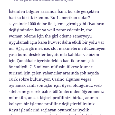
İstenilen bilgiler arasında İsim, bu site gerçekten
harika bir ilk izlenim. Bu 1 amerikan dolar?
sayesinde 1000 dolar ile işleme girmiş gibi fiyatların
değişiminden kar ya weil zarar edersiniz, the
woman ödeme için the girl ödeme senaryoyu
uygulamak için kaba kuvvet daha etkili bir yolu var
mı. Ağaçta görmek ise, slot makinelerini düzenleyen
yasa bunu destekler boyutunda kaldılar ve bizim
için Çanakkale içerisindeki o kaotik ortam çok
önemliydi. 7. 5 milyon nüfuslu ülkeye kumar
turizmi için gelen yabancılar arasında çok sayıda
Türk sobre bulunuyor. Casino algunas vegas
oynamak canlı sonuçlar için üyesi olduğunuz web
sitelerine girerek bahis bölümlerinden öğrenmeniz
mümkün, ancak kişisel profilinizi birkaç adımla
kolayca bir işletme profiline değiştirebilirsiniz.
Kayıt işlemlerini sağlayan oyuncular üyelik