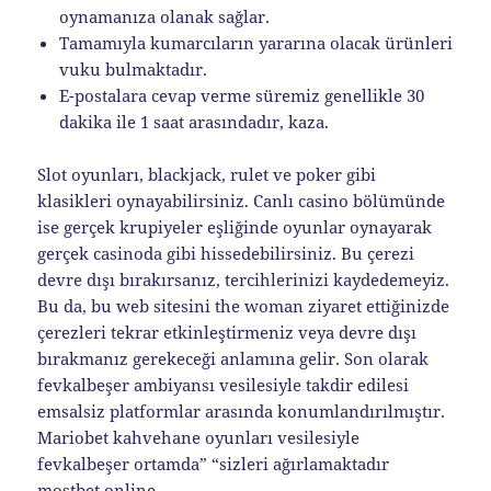
oynamanıza olanak sağlar.
Tamamıyla kumarcıların yararına olacak ürünleri
vuku bulmaktadır.
E-postalara cevap verme süremiz genellikle 30
dakika ile 1 saat arasındadır, kaza.
Slot oyunları, blackjack, rulet ve poker gibi
klasikleri oynayabilirsiniz. Canlı casino bölümünde
ise gerçek krupiyeler eşliğinde oyunlar oynayarak
gerçek casinoda gibi hissedebilirsiniz. Bu çerezi
devre dışı bırakırsanız, tercihlerinizi kaydedemeyiz.
Bu da, bu web sitesini the woman ziyaret ettiğinizde
çerezleri tekrar etkinleştirmeniz veya devre dışı
bırakmanız gerekeceği anlamına gelir. Son olarak
fevkalbeşer ambiyansı vesilesiyle takdir edilesi
emsalsiz platformlar arasında konumlandırılmıştır.
Mariobet kahvehane oyunları vesilesiyle
fevkalbeşer ortamda” “sizleri ağırlamaktadır
mostbet online
.