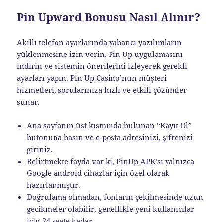
Pin Upward Bonusu Nasıl Alınır?
Akıllı telefon ayarlarında yabancı yazılımların
yüklenmesine izin verin. Pin Up uygulamasını
indirin ve sistemin önerilerini izleyerek gerekli
ayarları yapın. Pin Up Casino’nun müşteri
hizmetleri, sorularınıza hızlı ve etkili çözümler
sunar.
Ana sayfanın üst kısmında bulunan “Kayıt Ol”
butonuna basın ve e-posta adresinizi, şifrenizi
giriniz.
Belirtmekte fayda var ki, PinUp APK’sı yalnızca
Google android cihazlar için özel olarak
hazırlanmıştır.
Doğrulama olmadan, fonların çekilmesinde uzun
gecikmeler olabilir, genellikle yeni kullanıcılar
için 24 saate kadar.