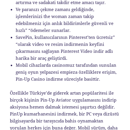
artırma ve sadakati takdir etme amacı taşır.
Ve paranızı çekme zamanı geldiğinde,
işlemlerinizi the woman zaman takip
edebilmeniz için anlık bildirimlerle güvenli ve
hızlı” “ödemeler sunarlar.
SavePin, kullanıcılarının Pinterest’ten ücretsiz”
“olarak video ve resim indirmenin keyfini
çıkarmasını sağlayan Pinterest Video indir adlı
harika bir araç geliştirdi.
Mobil cihazlarda casinomuz tarafından sunulan
geniş oyun yelpazesi empieza özelliklere erişim,
Pin-Up Casino indirme süreciyle basittir.
Özellikle Türkiye’de giderek artan popülaritesi ile
birçok kişinin Pin-Up Aviator uygulamasını indirip
aksiyona hemen dalmak istemesi şaşırtıcı değildir.
PinUp kumarhanesini indirmek, bir PC veya dizüstü
bilgisayarda bir tarayıcıda bahis oynamaktan
yorulan herkes için buna değer. Mobil sürüm, daha