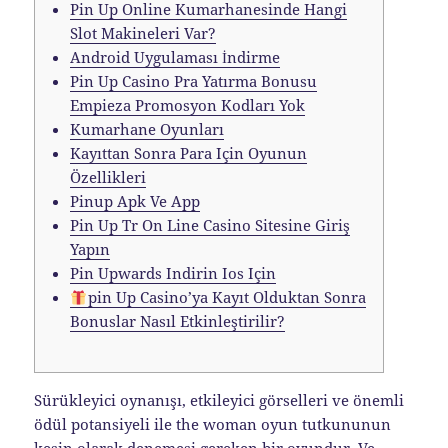
Pin Up Online Kumarhanesinde Hangi
Slot Makineleri Var?
Android Uygulaması İndirme
Pin Up Casino Pra Yatırma Bonusu
Empieza Promosyon Kodları Yok
Kumarhane Oyunları
Kayıttan Sonra Para Için Oyunun
Özellikleri
Pinup Apk Ve App
Pin Up Tr On Line Casino Sitesine Giriş
Yapın
Pin Upwards Indirin Ios Için
pin Up Casino’ya Kayıt Olduktan Sonra
Bonuslar Nasıl Etkinleştirilir?
Sürükleyici oynanışı, etkileyici görselleri ve önemli
ödül potansiyeli ile the woman oyun tutkununun