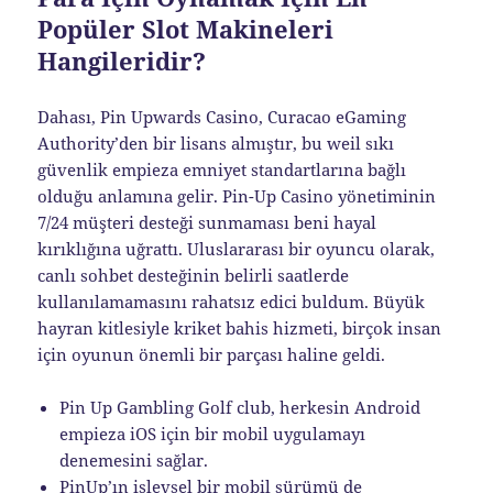
Popüler Slot Makineleri
Hangileridir?
Dahası, Pin Upwards Casino, Curacao eGaming
Authority’den bir lisans almıştır, bu weil sıkı
güvenlik empieza emniyet standartlarına bağlı
olduğu anlamına gelir. Pin-Up Casino yönetiminin
7/24 müşteri desteği sunmaması beni hayal
kırıklığına uğrattı. Uluslararası bir oyuncu olarak,
canlı sohbet desteğinin belirli saatlerde
kullanılamamasını rahatsız edici buldum. Büyük
hayran kitlesiyle kriket bahis hizmeti, birçok insan
için oyunun önemli bir parçası haline geldi.
Pin Up Gambling Golf club, herkesin Android
empieza iOS için bir mobil uygulamayı
denemesini sağlar.
PinUp’ın işlevsel bir mobil sürümü de