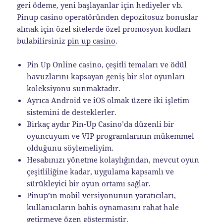
geri ödeme, yeni başlayanlar için hediyeler vb.
Pinup casino operatöründen depozitosuz bonuslar
almak için özel sitelerde özel promosyon kodları
bulabilirsiniz
pin up casino
.
Pin Up Online casino, çeşitli temaları ve ödül
havuzlarını kapsayan geniş bir slot oyunları
koleksiyonu sunmaktadır.
Ayrıca Android ve iOS olmak üzere iki işletim
sistemini de desteklerler.
Birkaç aydır Pin-Up Casino’da düzenli bir
oyuncuyum ve VIP programlarının mükemmel
olduğunu söylemeliyim.
Hesabınızı yönetme kolaylığından, mevcut oyun
çeşitliliğine kadar, uygulama kapsamlı ve
sürükleyici bir oyun ortamı sağlar.
Pinup’ın mobil versiyonunun yaratıcıları,
kullanıcıların bahis oynamasını rahat hale
getirmeye özen göstermiştir.