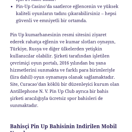
Pin-Up Casino’da saatlerce eğlencenin ve yüksek
kaliteli oyunların tadını çıkarabilirsiniz – hepsi
güvenli ve emniyetli bir ortamda.
Pin Up kumarhanesinin resmi sitesini ziyaret
ederek rahatça eğlenin ve kumar slotları oynayın,
Türkiye, Rusya ve diğer ülkelerden yetişkin
kullanıcılar olabilir. Şirketi tarafından işletilen
çevrimiçi oyun portalı, 2016 yılından bu yana
hizmetlerini sunmakta ve farklı para birimleriyle
(lira dahil) oyun oynamaya olanak sağlamaktadır.
Site, Curacao’dan köklü bir düzenleyici kurum olan
Antillephone N. V. Pin Up Club ayrıca bir bahis
şirketi aracılığıyla ücretsiz spor bahisleri de
sunmaktadır.
Bahisçi Pin Up Bahisinin Indirilen Mobil