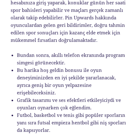
hesabınıza giriş yaparak, konuklar günün her saati
spor bahisleri yapabilir ve maçları gerçek zamanlı
olarak takip edebilirler. Pin Upwards hakkında
oyunculardan gelen geri bildirimler, doğru tahmin
edilen spor sonuçları için kazanç elde etmek için
mükemmel fırsatları doğrulamaktadır.
Bundan sonra, akıllı telefon ekranında program
simgesi görünecektir.
Bu harika hoş geldin bonusu ile oyun
deneyiminizden en iyi şekilde yararlanacak,
ayrıca geniş bir oyun yelpazesine
erişebileceksiniz.
Grafik tasarımı ve ses efektleri etkileyiciydi ve
oyunları oynarken çok eğlendim.
Futbol, basketbol ve tenis gibi popüler sporların
yanı sıra futsal empieza hentbol gibi niş sporları
da kapsıyorlar.