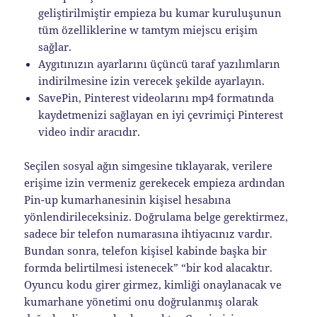
geliştirilmiştir empieza bu kumar kuruluşunun
tüm özelliklerine w tamtym miejscu erişim
sağlar.
Aygıtınızın ayarlarını üçüncü taraf yazılımların
indirilmesine izin verecek şekilde ayarlayın.
SavePin, Pinterest videolarını mp4 formatında
kaydetmenizi sağlayan en iyi çevrimiçi Pinterest
video indir aracıdır.
Seçilen sosyal ağın simgesine tıklayarak, verilere
erişime izin vermeniz gerekecek empieza ardından
Pin-up kumarhanesinin kişisel hesabına
yönlendirileceksiniz. Doğrulama belge gerektirmez,
sadece bir telefon numarasına ihtiyacınız vardır.
Bundan sonra, telefon kişisel kabinde başka bir
formda belirtilmesi istenecek” “bir kod alacaktır.
Oyuncu kodu girer girmez, kimliği onaylanacak ve
kumarhane yönetimi onu doğrulanmış olarak