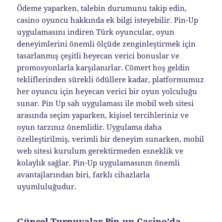
Ödeme yaparken, talebin durumunu takip edin,
casino oyuncu hakkında ek bilgi isteyebilir. Pin-Up
uygulamasını indiren Türk oyuncular, oyun
deneyimlerini önemli ölçüde zenginleştirmek için
tasarlanmış çeşitli heyecan verici bonuslar ve
promosyonlarla karşılanırlar. Cömert hoş geldin
tekliflerinden sürekli ödüllere kadar, platformumuz
her oyuncu için heyecan verici bir oyun yolculuğu
sunar. Pin Up sah uygulaması ile mobil web sitesi
arasında seçim yaparken, kişisel tercihleriniz ve
oyun tarzınız önemlidir. Uygulama daha
özelleştirilmiş, verimli bir deneyim sunarken, mobil
web sitesi kurulum gerektirmeden esneklik ve
kolaylık sağlar. Pin-Up uygulamasının önemli
avantajlarından biri, farklı cihazlarla
uyumluluğudur.
Güncel Turnuvalar Pin-up Casino’da