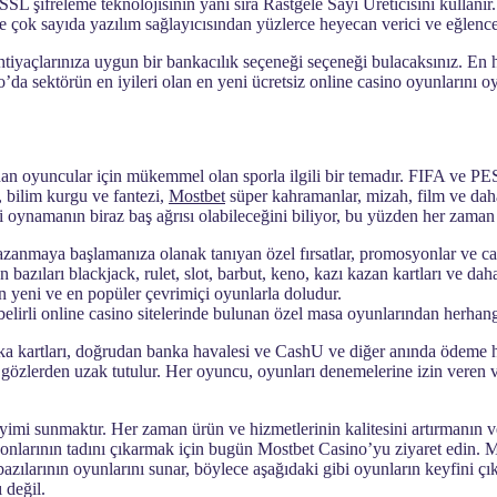
L şifreleme teknolojisinin yanı sıra Rastgele Sayı Üreticisini kullanır.
 çok sayıda yazılım sağlayıcısından yüzlerce heyecan verici ve eğlence
tiyaçlarınıza uygun bir bankacılık seçeneği seçeneği bulacaksınız. En h
da sektörün en iyileri olan en yeni ücretsiz online casino oyunlarını oy
an oyuncular için mükemmel olan sporla ilgili bir temadır. FIFA ve PES 
, bilim kurgu ve fantezi,
Mostbet
süper kahramanlar, mizah, film ve dah
oynamanın biraz baş ağrısı olabileceğini biliyor, bu yüzden her zaman d
zanmaya başlamanıza olanak tanıyan özel fırsatlar, promosyonlar ve cas
ıları blackjack, rulet, slot, barbut, keno, kazı kazan kartları ve daha f
 yeni ve en popüler çevrimiçi oyunlarla doludur.
e belirli online casino sitelerinde bulunan özel masa oyunlarından herhan
a kartları, doğrudan banka havalesi ve CashU ve diğer anında ödeme hizm
lı gözlerden uzak tutulur. Her oyuncu, oyunları denemelerine izin veren v
i sunmaktır. Her zaman ürün ve hizmetlerinin kalitesini artırmanın ve
nlarının tadını çıkarmak için bugün Mostbet Casino’yu ziyaret edin. Mo
azılarının oyunlarını sunar, böylece aşağıdaki gibi oyunların keyfini çı
 değil.