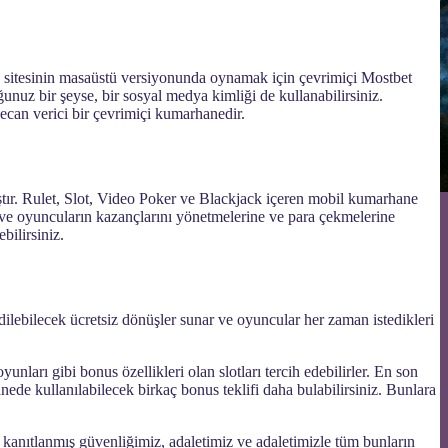
 sitesinin masaüstü versiyonunda oynamak için çevrimiçi Mostbet
nuz bir şeyse, bir sosyal medya kimliği de kullanabilirsiniz.
eyecan verici bir çevrimiçi kumarhanedir.
ştır. Rulet, Slot, Video Poker ve Blackjack içeren mobil kumarhane
 ve oyuncuların kazançlarını yönetmelerine ve para çekmelerine
bilirsiniz.
dilebilecek ücretsiz dönüşler sunar ve oyuncular her zaman istedikleri
nları gibi bonus özellikleri olan slotları tercih edebilirler. En son
nede kullanılabilecek birkaç bonus teklifi daha bulabilirsiniz. Bunlara
, kanıtlanmış güvenliğimiz, adaletimiz ve adaletimizle tüm bunların