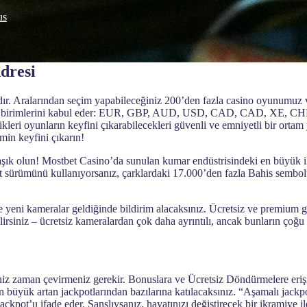
us
Adresi
ır. Aralarından seçim yapabileceğiniz 200’den fazla casino oyunumuz v
u para birimlerini kabul eder: EUR, GBP, AUD, USD, CAD, CAD, XE, 
kleri oyunların keyfini çıkarabilecekleri güvenli ve emniyetli bir ortam
min keyfini çıkarın!
a aşık olun! Mostbet Casino’da sunulan kumar endüstrisindeki en büyük 
t sürümünü kullanıyorsanız, çarklardaki 17.000’den fazla Bahis sembolün
e yeni kameralar geldiğinde bildirim alacaksınız. Ücretsiz ve premium 
ilirsiniz – ücretsiz kameralardan çok daha ayrıntılı, ancak bunların ço
iniz zaman çevirmeniz gerekir. Bonuslara ve Ücretsiz Döndürmelere erişi
 en büyük artan jackpotlarından bazılarına katılacaksınız. “Aşamalı ja
ackpot’u ifade eder. Şanslıysanız, hayatınızı değiştirecek bir ikramiye 