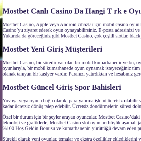
Mostbet Canlı Casino Da Hangi T rk e Oy
Mostbet Casino, Apple veya Android cihazlar için mobil casino oyunl
Casino’yu ziyaret ederek oyun oynayabilirsiniz. E-posta adresinizi ve
Yukarıda da göreceğiniz gibi Mostbet Casino, çok çeşitli slotlar, black
Mostbet Yeni Giriş Müşterileri
Mostbet Casino, bir süredir var olan bir mobil kumarhanedir ve bu, oy
oyunlarıyla, bir mobil kumarhanede oyun oynamak isteyeceğiniz tüm se
olanak tanıyan bir kasiyer vardır. Paranızı yatırdıktan ve hesabınız 
Mostbet Güncel Giriş Spor Bahisleri
Yuvaya veya oyuna bağlı olarak, para yatırma işlemi ücretsiz olabilir 
kadar ücretsiz dönüş talep edebilir. Ücretsiz döndürmelerin süresi do
Özel bir durum için bir şeyler arayan oyuncular, Mostbet Casino’daki ja
teknoloji ve grafiklerle, Mostbet Casino slot oyunları büyük aşamalı j
%100 Hoş Geldin Bonusu ve kumarhanenin yürüttüğü devam eden pro
Sürekli olarak yeni oyunlar, temalar ve ekstra özellikler eklediklerin