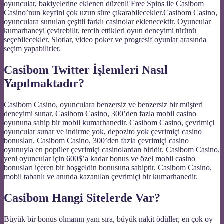
oyuncular, bakiyelerine eklenen düzenli Free Spins ile Casibom
Casino’nun keyfini çok uzun süre çıkarabilecekler.Casibom Casino,
oyunculara sunulan çeşitli farklı casinolar eklenecektir. Oyuncular
kumarhaneyi çevirebilir, tercih ettikleri oyun deneyimi türünü
seçebilecekler. Slotlar, video poker ve progresif oyunlar arasında
seçim yapabilirler.
Casibom Twitter İşlemleri Nasıl
Yapılmaktadır?
Casibom Casino, oyunculara benzersiz ve benzersiz bir müşteri
deneyimi sunar. Casibom Casino, 300’den fazla mobil casino
oyununa sahip bir mobil kumarhanedir. Casibom Casino, çevrimiçi
oyuncular sunar ve indirme yok, depozito yok çevrimiçi casino
bonusları. Casibom Casino, 300’den fazla çevrimiçi casino
oyunuyla en popüler çevrimiçi casinolardan biridir. Casibom Casino,
yeni oyuncular için 600$’a kadar bonus ve özel mobil casino
bonusları içeren bir hoşgeldin bonusuna sahiptir. Casibom Casino,
mobil tabanlı ve anında kazanılan çevrimiçi bir kumarhanedir.
Casibom Hangi Sitelerde Var?
Büyük bir bonus olmanın yanı sıra, büyük nakit ödüller, en çok oy