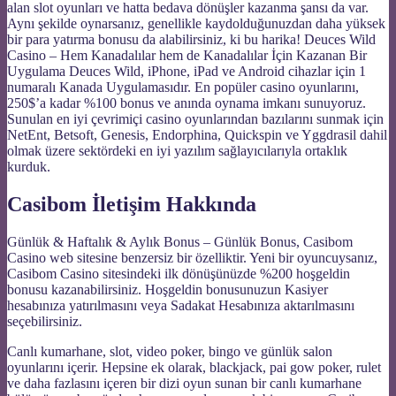
alan slot oyunları ve hatta bedava dönüşler kazanma şansı da var.
Aynı şekilde oynarsanız, genellikle kaydolduğunuzdan daha yüksek
bir para yatırma bonusu da alabilirsiniz, ki bu harika! Deuces Wild
Casino – Hem Kanadalılar hem de Kanadalılar İçin Kazanan Bir
Uygulama Deuces Wild, iPhone, iPad ve Android cihazlar için 1
numaralı Kanada Uygulamasıdır. En popüler casino oyunlarını,
250$’a kadar %100 bonus ve anında oynama imkanı sunuyoruz.
Sunulan en iyi çevrimiçi casino oyunlarından bazılarını sunmak için
NetEnt, Betsoft, Genesis, Endorphina, Quickspin ve Yggdrasil dahil
olmak üzere sektördeki en iyi yazılım sağlayıcılarıyla ortaklık
kurduk.
Casibom İletişim Hakkında
Günlük & Haftalık & Aylık Bonus – Günlük Bonus, Casibom
Casino web sitesine benzersiz bir özelliktir. Yeni bir oyuncuysanız,
Casibom Casino sitesindeki ilk dönüşünüzde %200 hoşgeldin
bonusu kazanabilirsiniz. Hoşgeldin bonusunuzun Kasiyer
hesabınıza yatırılmasını veya Sadakat Hesabınıza aktarılmasını
seçebilirsiniz.
Canlı kumarhane, slot, video poker, bingo ve günlük salon
oyunlarını içerir. Hepsine ek olarak, blackjack, pai gow poker, rulet
ve daha fazlasını içeren bir dizi oyun sunan bir canlı kumarhane