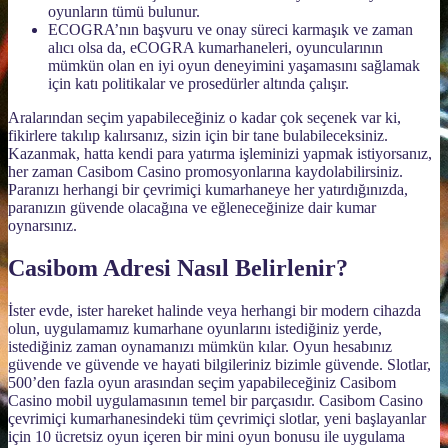
oyunların tümü bulunur.
ECOGRA’nın başvuru ve onay süreci karmaşık ve zaman
alıcı olsa da, eCOGRA kumarhaneleri, oyuncularının
mümkün olan en iyi oyun deneyimini yaşamasını sağlamak
için katı politikalar ve prosedürler altında çalışır.
Aralarından seçim yapabileceğiniz o kadar çok seçenek var ki,
fikirlere takılıp kalırsanız, sizin için bir tane bulabileceksiniz.
Kazanmak, hatta kendi para yatırma işleminizi yapmak istiyorsanız,
her zaman Casibom Casino promosyonlarına kaydolabilirsiniz.
Paranızı herhangi bir çevrimiçi kumarhaneye her yatırdığınızda,
paranızın güvende olacağına ve eğleneceğinize dair kumar
oynarsınız.
Casibom Adresi Nasıl Belirlenir?
İster evde, ister hareket halinde veya herhangi bir modern cihazda
olun, uygulamamız kumarhane oyunlarını istediğiniz yerde,
istediğiniz zaman oynamanızı mümkün kılar. Oyun hesabınız
güvende ve güvende ve hayati bilgileriniz bizimle güvende. Slotlar,
500’den fazla oyun arasından seçim yapabileceğiniz Casibom
Casino mobil uygulamasının temel bir parçasıdır. Casibom Casino
çevrimiçi kumarhanesindeki tüm çevrimiçi slotlar, yeni başlayanlar
için 10 ücretsiz oyun içeren bir mini oyun bonusu ile uygulama