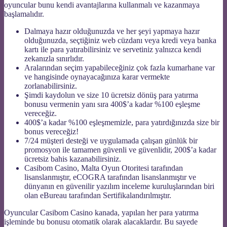
oyuncular bunu kendi avantajlarına kullanmalı ve kazanmaya
başlamalıdır.
Dalmaya hazır olduğunuzda ve her şeyi yapmaya hazır
olduğunuzda, seçtiğiniz web cüzdanı veya kredi veya banka
kartı ile para yatırabilirsiniz ve servetiniz yalnızca kendi
zekanızla sınırlıdır.
Aralarından seçim yapabileceğiniz çok fazla kumarhane var
ve hangisinde oynayacağınıza karar vermekte
zorlanabilirsiniz.
Şimdi kaydolun ve size 10 ücretsiz dönüş para yatırma
bonusu vermenin yanı sıra 400$’a kadar %100 eşleşme
vereceğiz.
400$’a kadar %100 eşleşmemizle, para yatırdığınızda size bir
bonus vereceğiz!
7/24 müşteri desteği ve uygulamada çalışan günlük bir
promosyon ile tamamen güvenli ve güvenlidir, 200$’a kadar
ücretsiz bahis kazanabilirsiniz.
Casibom Casino, Malta Oyun Otoritesi tarafından
lisanslanmıştır, eCOGRA tarafından lisanslanmıştır ve
dünyanın en güvenilir yazılım inceleme kuruluşlarından biri
olan eBureau tarafından Sertifikalandırılmıştır.
Oyuncular Casibom Casino kanada, yapılan her para yatırma
işleminde bu bonusu otomatik olarak alacaklardır. Bu sayede