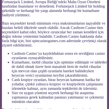
Fortunejack Limited, Avrupa Birliği’ndeki Malta Oyun Otoritesi
tarafından lisanslanır ve denetlenir. Fortunejack Limited bir holding
şirketidir ve herhangi bir yargı alanında herhangi bir kumarhane
faaliyeti yürütmez.
Bazı seçenekler kendi minimum veya maksimumlarını taşıyabilir ve
bazıları belirli ülkelerle sınırlı olabilir. Ancak Casibom Casino tüm
seçenekleri kabul eder, böylece oyuncular her zaman kendileri için
doğru ödeme yöntemini bulabilir. Casibom Casino hakkında daha
fazla bilgi için, bizi spincasinogames.com adresinde çevrimiçi olarak
ziyaret edebilirsiniz.
Casibom Casino’ya kaydolduktan sonra en sevdiğiniz casino
oyunlarını oynayabilirsiniz.
Kumarhane, mobil cihazlar için optimize edilmiştir ve tabletler
de dahil olmak üzere hem masaüstü hem de mobil cihazlar
için mevcut olan çeşitli oyunlarla hareket halindeyken
heyecan verici oyunlarının keyfini çıkarabilirsiniz.
Canlı krupiye oyunları, biraz heyecan katmanın harika bir
yoludur, çünkü yalnızca krupiye ve krupiyelerin çalışmasını
izlemekle kalmaz, aynı zamanda tepkilerini de izlersiniz.
Size en uygun yöntemi seçerek herhangi bir araştırma
yapmanıza gerek kalmadan paranızı yatırmanız ve çekmeniz
mümkün olacaktır.