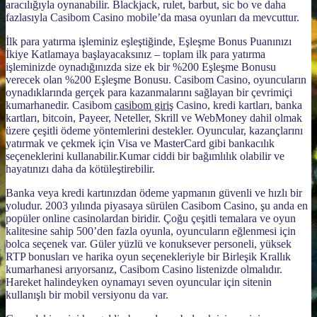
aracılığıyla oynanabilir. Blackjack, rulet, barbut, sic bo ve daha
fazlasıyla Casibom Casino mobile’da masa oyunları da mevcuttur.
İlk para yatırma işleminiz eşleştiğinde, Eşleşme Bonus Puanınızı
İkiye Katlamaya başlayacaksınız – toplam ilk para yatırma
işleminizde oynadığınızda size ek bir %200 Eşleşme Bonusu
verecek olan %200 Eşleşme Bonusu. Casibom Casino, oyuncuların
oynadıklarında gerçek para kazanmalarını sağlayan bir çevrimiçi
kumarhanedir. Casibom
casibom giriş
Casino, kredi kartları, banka
kartları, bitcoin, Payeer, Neteller, Skrill ve WebMoney dahil olmak
üzere çeşitli ödeme yöntemlerini destekler. Oyuncular, kazançlarını
yatırmak ve çekmek için Visa ve MasterCard gibi bankacılık
seçeneklerini kullanabilir.Kumar ciddi bir bağımlılık olabilir ve
hayatınızı daha da kötüleştirebilir.
Banka veya kredi kartınızdan ödeme yapmanın güvenli ve hızlı bir
yoludur. 2003 yılında piyasaya sürülen Casibom Casino, şu anda en
popüler online casinolardan biridir. Çoğu çeşitli temalara ve oyun
kalitesine sahip 500’den fazla oyunla, oyuncuların eğlenmesi için
bolca seçenek var. Güler yüzlü ve konuksever personeli, yüksek
RTP bonusları ve harika oyun seçenekleriyle bir Birleşik Krallık
kumarhanesi arıyorsanız, Casibom Casino listenizde olmalıdır.
Hareket halindeyken oynamayı seven oyuncular için sitenin
kullanışlı bir mobil versiyonu da var.