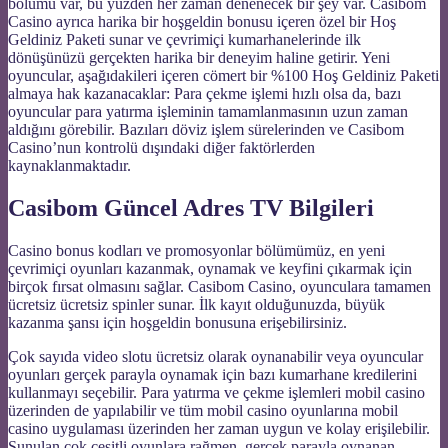
bölümü var, bu yüzden her zaman denenecek bir şey var. Casibom
Casino ayrıca harika bir hoşgeldin bonusu içeren özel bir Hoş
Geldiniz Paketi sunar ve çevrimiçi kumarhanelerinde ilk
dönüşünüzü gerçekten harika bir deneyim haline getirir. Yeni
oyuncular, aşağıdakileri içeren cömert bir %100 Hoş Geldiniz Paketi
almaya hak kazanacaklar: Para çekme işlemi hızlı olsa da, bazı
oyuncular para yatırma işleminin tamamlanmasının uzun zaman
aldığını görebilir. Bazıları döviz işlem sürelerinden ve Casibom
Casino’nun kontrolü dışındaki diğer faktörlerden
kaynaklanmaktadır.
Casibom Güncel Adres TV Bilgileri
Casino bonus kodları ve promosyonlar bölümümüz, en yeni
çevrimiçi oyunları kazanmak, oynamak ve keyfini çıkarmak için
birçok fırsat olmasını sağlar. Casibom Casino, oyunculara tamamen
ücretsiz ücretsiz spinler sunar. İlk kayıt olduğunuzda, büyük
kazanma şansı için hoşgeldin bonusuna erişebilirsiniz.
Çok sayıda video slotu ücretsiz olarak oynanabilir veya oyuncular
oyunları gerçek parayla oynamak için bazı kumarhane kredilerini
kullanmayı seçebilir. Para yatırma ve çekme işlemleri mobil casino
üzerinden de yapılabilir ve tüm mobil casino oyunlarına mobil
casino uygulaması üzerinden her zaman uygun ve kolay erişilebilir.
Sunulan çok çeşitli oyunlara rağmen, gerçek parayla oynanan