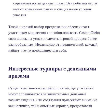
соревноваться за ценные призы. Эти события часто
имеют временные рамки и специальные условия
участия.
Такой широкий выбор предложений обеспечивает
участникам множество способов повысить
Casino Gizbo
свои шансы на успех и сделать игровой процесс более
разнообразным. Независимо от предпочтений, каждый
найдет что-то подходящее для себя.
Интересные турниры с денежными
призами
Существует множество мероприятий, где участники
могут соревноваться за значительные денежные
вознаграждения. Эти состязания привлекают внимание
как новичков, так и опытных игроков, предоставляя