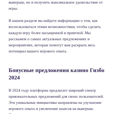
выигрыш, но и получить максимальное удовольствие от
игры.
В нашем разделе вы найдете информацию о том, как
воспользоваться этими возможностями, чтобы сделать
каждую игру более насыщенной и приятной. Мы
расскажем о самых актуальных предложениях и
мероприятиях, которые помогут вам раскрыть весь
потенциал вашего игрового опыта.
Бонусные предложения казино Гизбо
2024
В 2024 году платформа предлагает широкий спектр
привлекательных предложений для своих пользователей.
Эти уникальные инициативы направлены на улучшение
игрового опыта и увеличение шансов на выигрыш.