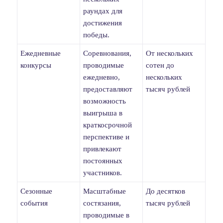
раундах для
достижения
победы.
Ежедневные
Соревнования,
От нескольких
конкурсы
проводимые
сотен до
ежедневно,
нескольких
предоставляют
тысяч рублей
возможность
выигрыша в
краткосрочной
перспективе и
привлекают
постоянных
участников.
Сезонные
Масштабные
До десятков
события
состязания,
тысяч рублей
проводимые в