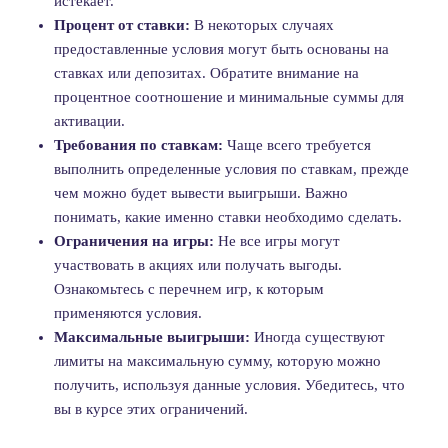
истекает.
Процент от ставки:
В некоторых случаях
предоставленные условия могут быть основаны на
ставках или депозитах. Обратите внимание на
процентное соотношение и минимальные суммы для
активации.
Требования по ставкам:
Чаще всего требуется
выполнить определенные условия по ставкам, прежде
чем можно будет вывести выигрыши. Важно
понимать, какие именно ставки необходимо сделать.
Ограничения на игры:
Не все игры могут
участвовать в акциях или получать выгоды.
Ознакомьтесь с перечнем игр, к которым
применяются условия.
Максимальные выигрыши:
Иногда существуют
лимиты на максимальную сумму, которую можно
получить, используя данные условия. Убедитесь, что
вы в курсе этих ограничений.