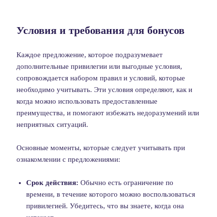
Условия и требования для бонусов
Каждое предложение, которое подразумевает
дополнительные привилегии или выгодные условия,
сопровождается набором правил и условий, которые
необходимо учитывать. Эти условия определяют, как и
когда можно использовать предоставленные
преимущества, и помогают избежать недоразумений или
неприятных ситуаций.
Основные моменты, которые следует учитывать при
ознакомлении с предложениями:
Срок действия:
Обычно есть ограничение по
времени, в течение которого можно воспользоваться
привилегией. Убедитесь, что вы знаете, когда она