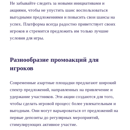
Не забывайте следить за новыми инициативами и
акциями, чтобы не упустить шанс воспользоваться
выгодными предложениями и повысить свои шансы на
успех. Платформа всегда радостно приветствует своих
игроков и стремится предложить им только лучшие
условия для игры.
Разнообразие промоакций для
игроков
Современные азартные площадки предлагают широкий
спектр предложений, направленных на привлечение и
удержание участников. Эти акции создаются для того,
чтобы сделать игровой процесс более увлекательным и
выгодным. Они могут варьироваться от предложений на
первые депозиты до регулярных мероприятий,
стимулирующих активное участие.