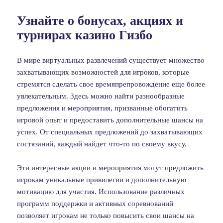
Узнайте о бонусах, акциях и
турнирах казино Гизбо
В мире виртуальных развлечений существует множество
захватывающих возможностей для игроков, которые
стремятся сделать свое времяпрепровождение еще более
увлекательным. Здесь можно найти разнообразные
предложения и мероприятия, призванные обогатить
игровой опыт и предоставить дополнительные шансы на
успех. От специальных предложений до захватывающих
состязаний, каждый найдет что-то по своему вкусу.
Эти интересные акции и мероприятия могут предложить
игрокам уникальные привилегии и дополнительную
мотивацию для участия. Использование различных
программ поддержки и активных соревнований
позволяет игрокам не только повысить свои шансы на