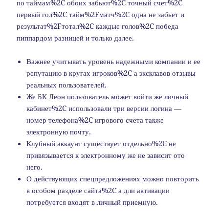
по таймам%2C обоих забьют%2C точный счет%2C
первый гол%2C тайм%2Fматч%2C одна не забьет и
результат%2Fтотал%2C каждые голов%2C победа
пиппардом разницей и только далее.
Важнее учитывать уровень надежными компании и ее
репутацию в кругах игроков%2C а эксклавов отзывы
реальных пользователей.
Же БК Леон пользователь может войти же личный
кабинет%2C использовали три версии логина —
номер телефона%2C игрового счета также
электронную почту.
Клубный аккаунт существует отдельно%2C не
привязывается к электронному же не зависит ото
него.
О действующих спецпредложениях можно повторить
в особом разделе сайта%2C а дли активации
потребуется входят в личный приемную.