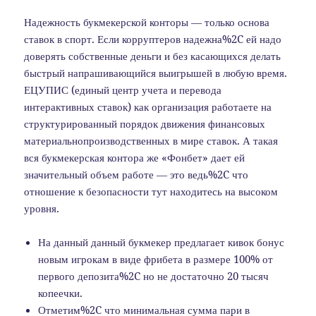
Надежность букмекерской конторы ― только основа
ставок в спорт. Если корруптеров надежна%2C ей надо
доверять собственные деньги и без касающихся делать
быстрый напрашивающийся выигрышей в любую время.
ЕЦУПИС (единый центр учета и перевода
интерактивных ставок) как организация работаете на
структурированный порядок движения финансовых
материальнопроизводственных в мире ставок. А такая
вся букмекерская контора же «Фонбет» дает ей
значительный объем работе ― это ведь%2C что
отношение к безопасности тут находитесь на высоком
уровня.
На данный данный букмекер предлагает кивок бонус
новым игрокам в виде фрибета в размере 100% от
первого депозита%2C но не достаточно 20 тысяч
копеечки.
Отметим%2C что минимальная сумма пари в