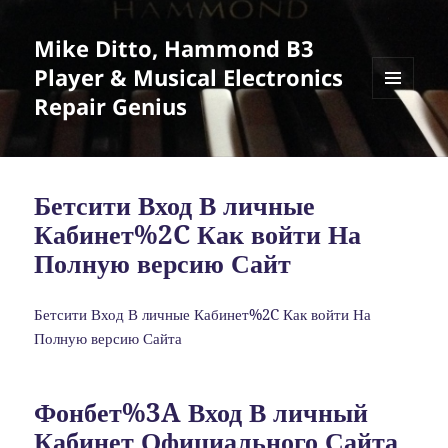
Mike Ditto, Hammond B3
Player & Musical Electronics
Repair Genius
MENU
AND
WIDGETS
Бетсити Вход В личные
Кабинет%2C Как войти На
Полную версию Сайт
Бетсити Вход В личные Кабинет%2C Как войти На
Полную версию Сайта
Фонбет%3A Вход В личный
Кабинет Официального Сайта