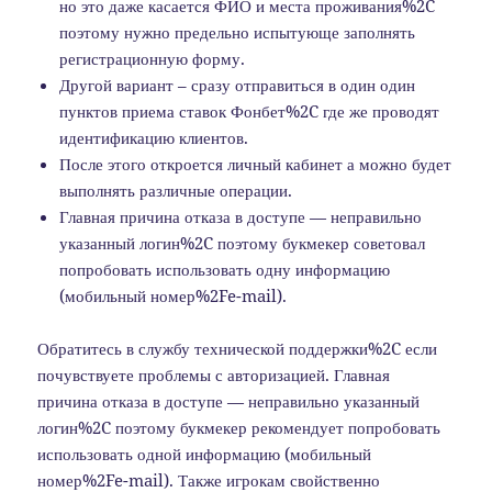
но это даже касается ФИО и места проживания%2C
поэтому нужно предельно испытующе заполнять
регистрационную форму.
Другой вариант – сразу отправиться в один один
пунктов приема ставок Фонбет%2C где же проводят
идентификацию клиентов.
После этого откроется личный кабинет а можно будет
выполнять различные операции.
Главная причина отказа в доступе — неправильно
указанный логин%2C поэтому букмекер советовал
попробовать использовать одну информацию
(мобильный номер%2Fe-mail).
Обратитесь в службу технической поддержки%2C если
почувствуете проблемы с авторизацией. Главная
причина отказа в доступе — неправильно указанный
логин%2C поэтому букмекер рекомендует попробовать
использовать одной информацию (мобильный
номер%2Fe-mail). Также игрокам свойственно