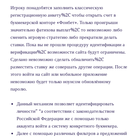
Игроку понадобятся заполнить классическую
регистрационную анкету%2C чтобы открыть счет в
букмекерской конторе «Фонбет». Только проигрыши
значительно фатихова выплат%2C то невозможно либо
сменить игровую стратегию либо прекратили делать
ставки. Пока вы не прошли процедуру идентификации а
верификации%2C возможности сайта будут ограничены.
Сделано невозможно сделать обналичить%2C
разместить ставку же совершать другие операции. После
этого войти на сайт или мобильное приложение
невозможно будет только ноунсом обновлённому
паролю.
Данный механизм позволяет идентифицировать
личности” “а соответствии с законодательством
Российской Федерации же с помощью только
аккаунта войти а систему конкретного букмекера.
Далее с помощью различных фильтров а предложений