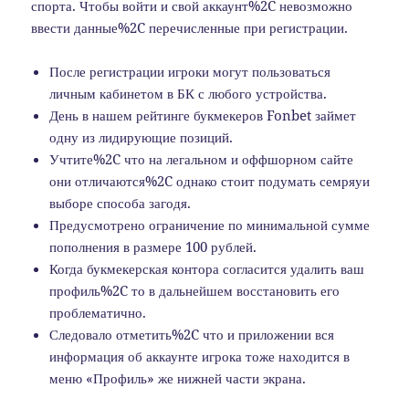
спорта. Чтобы войти и свой аккаунт%2C невозможно
ввести данные%2C перечисленные при регистрации.
После регистрации игроки могут пользоваться
личным кабинетом в БК с любого устройства.
День в нашем рейтинге букмекеров Fonbet займет
одну из лидирующие позиций.
Учтите%2C что на легальном и оффшорном сайте
они отличаются%2C однако стоит подумать семряуи
выборе способа загодя.
Предусмотрено ограничение по минимальной сумме
пополнения в размере 100 рублей.
Когда букмекерская контора согласится удалить ваш
профиль%2C то в дальнейшем восстановить его
проблематично.
Следовало отметить%2C что и приложении вся
информация об аккаунте игрока тоже находится в
меню «Профиль» же нижней части экрана.