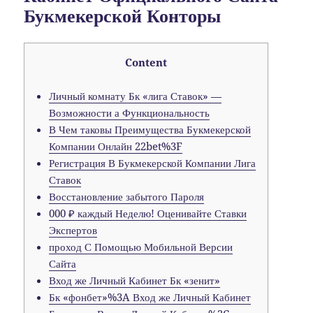
Букмекерской Конторы
Content
Личный комнату Бк «лига Ставок» —
Возможности а Функциональность
В Чем таковы Преимущества Букмекерской
Компании Онлайн 22bet%3F
Регистрация В Букмекерской Компании Лига
Ставок
Восстановление забытого Пароля
000 ₽ каждый Неделю! Оценивайте Ставки
Экспертов
проход С Помощью Мобильной Версии
Сайта
Вход же Личный Кабинет Бк «зенит»
Бк «фонбет»%3A Вход же Личный Кабинет