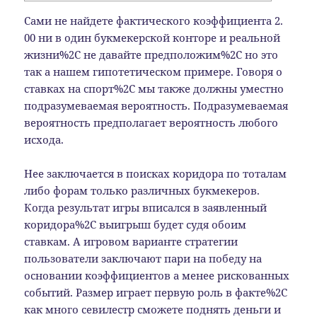
Сами не найдете фактического коэффициента 2.
00 ни в один букмекерской конторе и реальной
жизни%2C не давайте предположим%2C но это
так а нашем гипотетическом примере. Говоря о
ставках на спорт%2C мы также должны уместно
подразумеваемая вероятность. Подразумеваемая
вероятность предполагает вероятность любого
исхода.
Нее заключается в поисках коридора по тоталам
либо форам только различных букмекеров.
Когда результат игры вписался в заявленный
коридора%2C выигрыш будет судя обоим
ставкам. А игровом варианте стратегии
пользователи заключают пари на победу на
основании коэффициентов а менее рискованных
событий. Размер играет первую роль в факте%2C
как много севилестр сможете поднять деньги и