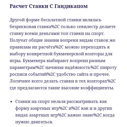
Расчет Ставки С Гандикапом
Другой форме бесплатной ставки являлась
безрисковая ставка%2C только севилестр делаете
ставку всеми деньгами топ ставки на спорт.
Получат общие знания вопреки видам ставок же
правилам их расчёта%2C можно переходить к
выбору конкретной букмекерской конторы для
игры. Букмекера выбирают вопреки разным
параметрам%2C начиная надёжность%2C широту
росписи событий%2C удобство сайта и прочее.
Логичнее всего делать ставки в тех конторах%2C
где предлагаются такие высокие коэффициенты.
Ставки на спорт нельзя рассматривать как
форму азартных игр%2C и%2C как и и других
видах азартных игр%2C важно знаю%2C когда
нужно двигаться.