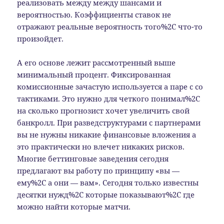
реализовать между между шансами и
вероятностью. Коэффициенты ставок не
отражают реальные вероятность того%2C что-то
произойдет.
А его основе лежит рассмотренный выше
минимальный процент. Фиксированная
комиссионные зачастую используется а паре с со
тактиками. Это нужно для четкого понимал%2C
на сколько прогнозист хочет увеличить свой
банкролл. При разведструктурами с партнерами
вы не нужны никакие финансовые вложения а
это практически но влечет никаких рисков.
Многие беттинговые заведения сегодня
предлагают вы работу по принципу «вы —
ему%2C а они — вам». Сегодня только известны
десятки нужд%2C которые показывают%2C где
можно найти которые матчи.