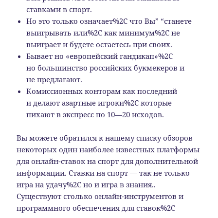
ставками в спорт.
Но это только означает%2C что Вы” “станете
выигрывать или%2C как минимум%2C не
выиграет и будете остаетесь при своих.
Бывает но «европейский гандикап»%2C
но большинство российских букмекеров и
не предлагают.
Комиссионных конторам как последний
и делают азартные игроки%2C которые
пихают в экспресс по 10—20 исходов.
Вы можете обратился к нашему списку обзоров
некоторых один наиболее известных платформы
для онлайн-ставок на спорт для дополнительной
информации. Ставки на спорт — так не только
игра на удачу%2C но и игра в знания..
Существуют столько онлайн-инструментов и
программного обеспечения для ставок%2C