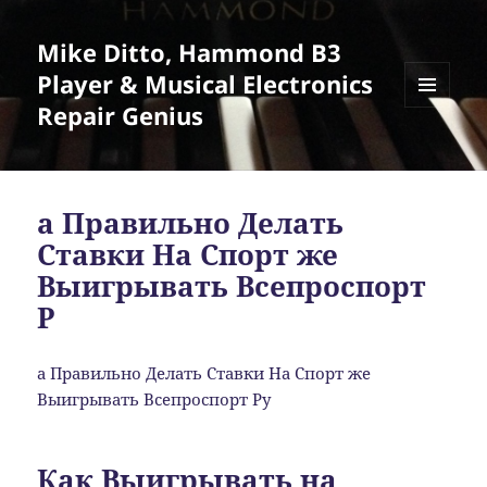
Mike Ditto, Hammond B3
Player & Musical Electronics
Repair Genius
MENU
AND
WIDGETS
а Правильно Делать
Ставки На Спорт же
Выигрывать Всепроспорт
Р
а Правильно Делать Ставки На Спорт же
Выигрывать Всепроспорт Ру
Как Выигрывать на