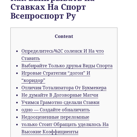
Ставках На Спорт
Всепроспорт Ру
Content
Определитесь%2C соленск И На что
Ставить
Выбирайте Только друзья Виды Спорта
Игровые Стратегии “догон” И
“коридор”
Отличия Тотализатора От Букмекера
Не думайте В Договорные Матчи
Учимся Грамотно сделали Ставки
одно — Создайте обналичить
Недооцененные переломные
только Стоит Обращать уделялось На
Высокие Коэффициенты