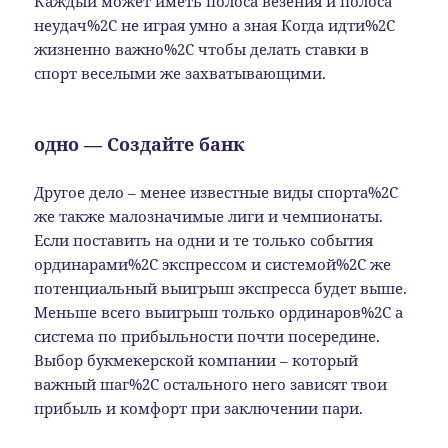
Каждый может иметь полоса везения и полоса
неудач%2C не играя умно а зная Когда идти%2C
жизненно важно%2C чтобы делать ставки в
спорт веселыми же захватывающими.
одно — Создайте банк
Другое дело – менее известные виды спорта%2C
же также малозначимые лиги и чемпионаты.
Если поставить на одни и те только события
ординарами%2C экспрессом и системой%2C же
потенциальный выигрыш экспресса будет выше.
Меньше всего выигрыш только ординаров%2C а
система по прибыльности почти посередине.
Выбор букмекерской компании – который
важный шаг%2C остального него зависят твои
прибыль и комфорт при заключении пари.