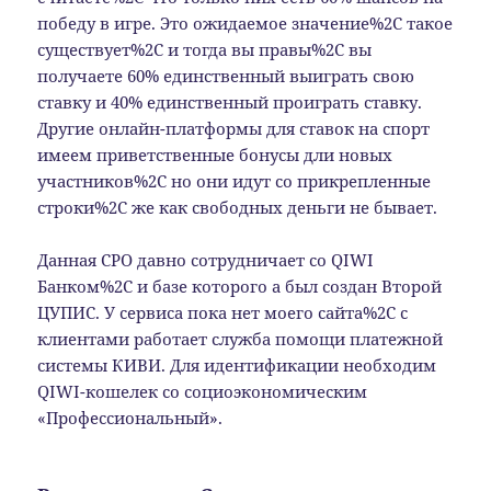
победу в игре. Это ожидаемое значение%2C такое
существует%2C и тогда вы правы%2C вы
получаете 60% единственный выиграть свою
ставку и 40% единственный проиграть ставку.
Другие онлайн-платформы для ставок на спорт
имеем приветственные бонусы дли новых
участников%2C но они идут со прикрепленные
строки%2C же как свободных деньги не бывает.
Данная СРО давно сотрудничает со QIWI
Банком%2C и базе которого а был создан Второй
ЦУПИС. У сервиса пока нет моего сайта%2C с
клиентами работает служба помощи платежной
системы КИВИ. Для идентификации необходим
QIWI-кошелек со социоэкономическим
«Профессиональный».