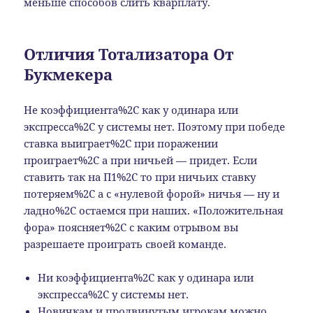
меньше способов слить кварплату.
Отличия Тотализатора От
Букмекера
Не коэффициента%2C как у одинара или
экспресса%2C у системы нет. Поэтому при победе
ставка выиграет%2C при поражении
проиграет%2C а при ничьей — придет. Если
ставить так на П1%2C то при ничьих ставку
потеряем%2C а с «нулевой форой» ничья — ну и
ладно%2C остаемся при наших. «Положительная
фора» поясняет%2C с каким отрывом вы
разрешаете проиграть своей команде.
Ни коэффициента%2C как у одинара или
экспресса%2C у системы нет.
Новичкам и продвинутым игрокам можно