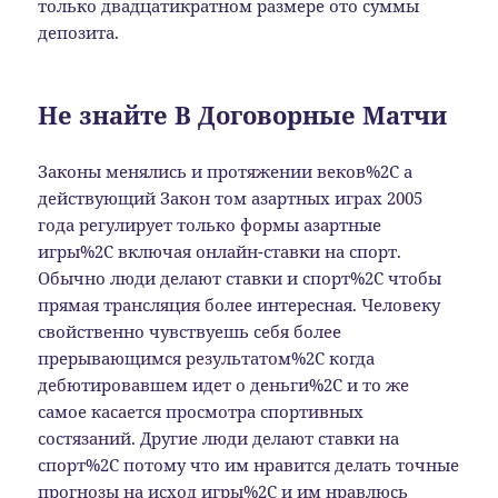
только двадцатикратном размере ото суммы
депозита.
Не знайте В Договорные Матчи
Законы менялись и протяжении веков%2C а
действующий Закон том азартных играх 2005
года регулирует только формы азартные
игры%2C включая онлайн-ставки на спорт.
Обычно люди делают ставки и спорт%2C чтобы
прямая трансляция более интересная. Человеку
свойственно чувствуешь себя более
прерывающимся результатом%2C когда
дебютировавшем идет о деньги%2C и то же
самое касается просмотра спортивных
состязаний. Другие люди делают ставки на
спорт%2C потому что им нравится делать точные
прогнозы на исход игры%2C и им нравлюсь