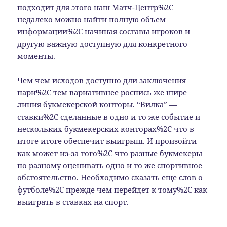
подходит для этого наш Матч-Центр%2C
недалеко можно найти полную объем
информации%2C начиная составы игроков и
другую важную доступную для конкретного
моменты.
Чем чем исходов доступно дли заключения
пари%2C тем вариативнее роспись же шире
линия букмекерской конторы. “Вилка” —
ставки%2C сделанные в одно и то же событие и
нескольких букмекерских конторах%2C что в
итоге итоге обеспечит выигрыш. И произойти
как может из-за того%2C что разные букмекеры
по разному оценивать одно и то же спортивное
обстоятельство. Необходимо сказать еще слов о
футболе%2C прежде чем перейдет к тому%2C как
выиграть в ставках на спорт.