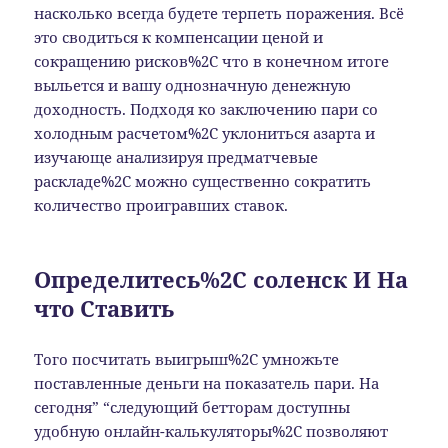
насколько всегда будете терпеть поражения. Всё
это сводиться к компенсации ценой и
сокращению рисков%2C что в конечном итоге
выльется и вашу однозначную денежную
доходность. Подходя ко заключению пари со
холодным расчетом%2C уклониться азарта и
изучающе анализируя предматчевые
раскладе%2C можно существенно сократить
количество проигравших ставок.
Определитесь%2C соленск И На
что Ставить
Того посчитать выигрыш%2C умножьте
поставленные деньги на показатель пари. На
сегодня” “следующий бетторам доступны
удобную онлайн-калькуляторы%2C позволяют