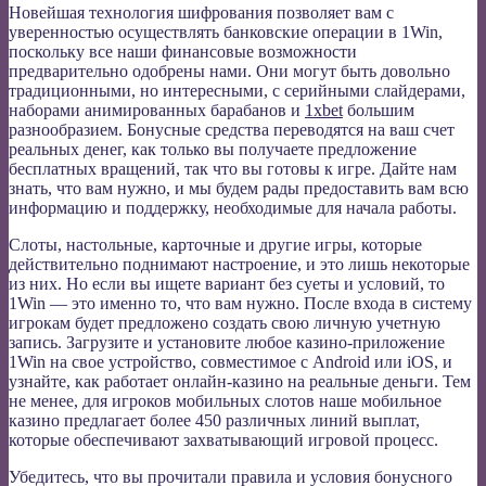
Новейшая технология шифрования позволяет вам с
уверенностью осуществлять банковские операции в 1Win,
поскольку все наши финансовые возможности
предварительно одобрены нами. Они могут быть довольно
традиционными, но интересными, с серийными слайдерами,
наборами анимированных барабанов и
1xbet
большим
разнообразием. Бонусные средства переводятся на ваш счет
реальных денег, как только вы получаете предложение
бесплатных вращений, так что вы готовы к игре. Дайте нам
знать, что вам нужно, и мы будем рады предоставить вам всю
информацию и поддержку, необходимые для начала работы.
Слоты, настольные, карточные и другие игры, которые
действительно поднимают настроение, и это лишь некоторые
из них. Но если вы ищете вариант без суеты и условий, то
1Win — это именно то, что вам нужно. После входа в систему
игрокам будет предложено создать свою личную учетную
запись. Загрузите и установите любое казино-приложение
1Win на свое устройство, совместимое с Android или iOS, и
узнайте, как работает онлайн-казино на реальные деньги. Тем
не менее, для игроков мобильных слотов наше мобильное
казино предлагает более 450 различных линий выплат,
которые обеспечивают захватывающий игровой процесс.
Убедитесь, что вы прочитали правила и условия бонусного