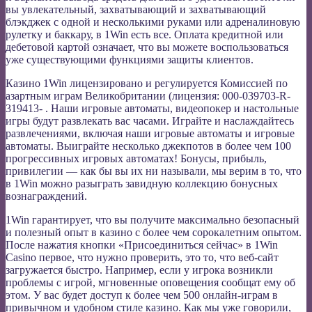
вы увлекательный, захватывающий и захватывающий
блэкджек с одной и несколькими руками или адреналиновую
рулетку и баккару, в 1Win есть все. Оплата кредитной или
дебетовой картой означает, что вы можете воспользоваться
уже существующими функциями защиты клиентов.
Казино 1Win лицензировано и регулируется Комиссией по
азартным играм Великобритании (лицензия: 000-039703-R-
319413- . Наши игровые автоматы, видеопокер и настольные
игры будут развлекать вас часами. Играйте и наслаждайтесь
развлечениями, включая наши игровые автоматы и игровые
автоматы. Выиграйте несколько джекпотов в более чем 100
прогрессивных игровых автоматах! Бонусы, прибыль,
привилегии — как бы вы их ни называли, мы верим в то, что
в 1Win можно разыграть завидную коллекцию бонусных
вознаграждений.
1Win гарантирует, что вы получите максимально безопасный
и полезный опыт в казино с более чем сорокалетним опытом.
После нажатия кнопки «Присоединиться сейчас» в 1Win
Casino первое, что нужно проверить, это то, что веб-сайт
загружается быстро. Например, если у игрока возникли
проблемы с игрой, мгновенные оповещения сообщат ему об
этом. У вас будет доступ к более чем 500 онлайн-играм в
привычном и удобном стиле казино. Как мы уже говорили,