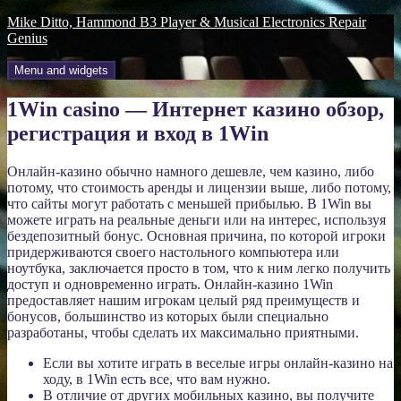
Skip
Mike Ditto, Hammond B3 Player & Musical Electronics Repair
to
Genius
content
Menu and widgets
1Win casino — Интернет казино обзор,
регистрация и вход в 1Win
Онлайн-казино обычно намного дешевле, чем казино, либо
потому, что стоимость аренды и лицензии выше, либо потому,
что сайты могут работать с меньшей прибылью. В 1Win вы
можете играть на реальные деньги или на интерес, используя
бездепозитный бонус. Основная причина, по которой игроки
придерживаются своего настольного компьютера или
ноутбука, заключается просто в том, что к ним легко получить
доступ и одновременно играть. Онлайн-казино 1Win
предоставляет нашим игрокам целый ряд преимуществ и
бонусов, большинство из которых были специально
разработаны, чтобы сделать их максимально приятными.
Если вы хотите играть в веселые игры онлайн-казино на
ходу, в 1Win есть все, что вам нужно.
В отличие от других мобильных казино, вы получите