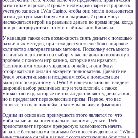
всем типам игроков. Игрокам необходимо зарегистрировать
учетную запись в 1Win Casino, чтобы они могли пользоваться
всеми доступными бонусами и акциями. Игроки могут
наслаждаться игрой на реальные деньги во время игры, когда
они регистрируются в этом онлайн-казино Канаваке.
У канадцев также есть возможность снять деньги с помощью
различных методов, при этом доступно еще более широкое
количество альтернативных методов. Поскольку есть много
отличных игр казино на выбор, у вас не должно возникнуть
проблем с поиском игр казино, которые вам нравятся.
Частично ими можно управлять онлайн, и они будут
отображаться в онлайн-аккаунте пользователя. Давайте не
будем эгоистичными и поздравим себя, а поможем вам
выиграть по-крупному в 1Win! В нашем казино вы найдете
широкий выбор различных игр и технологий, а также
множество игр, которые не только доставляют удовольствие,
но и предлагают первоклассные призы. Первое, что вас
спросят, это ваш никнейм, а затем ваше имя и фамилию.
Одним из основных преимуществ этого является то, что
мобильные игры потенциально экономят деньги. 1Win
предоставляет игрокам прекрасную возможность начать
играть с бесплатными спинами без внесения депозита. 1Win –
единственное онлайн-казино с соответствующим бонусом в