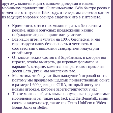
другому, включая игры с живыми дилерами в нашем
мобильном приложении. Онлайн-казино 1Win быстро росло с
момента его запуска в 1998 году, и теперь мы являемся одним
из ведущих мировых брендов азартных игр в Интернете.
Кроме того, хотя в них можно играть в бесплатном
режиме, акции бонусных предложений казино
побуждают игроков принимать участие.
Все наши игры и услуги на 100% безопасны, и мы
гарантируем нашу безопасность и честность в
соответствии с высокими стандартами индустрии
онлайн-игр.
От классических слотов с 3 барабанами, в которые вы
играете, чтобы выиграть, до игровых форматов и
вариаций, которые, кажется, выпрыгивают прямо из
доски Блэк Джек, мы обеспечим вас.
Мы хотим, чтобы у вас был наилучший игровой опыт,
поэтому мы предлагаем щедрый приветственный бонус
в размере 1 600 долларов США, который доступен
новым игрокам, которые зарегистрируются у нас!
Также можно выбрать самые популярные предлагаемые
мобильные игры, такие как Jack and the Beanstalk, мини-
слоты и видео-покер, такие как Texas Hold’em и Video
Bonus Jacks or Better.