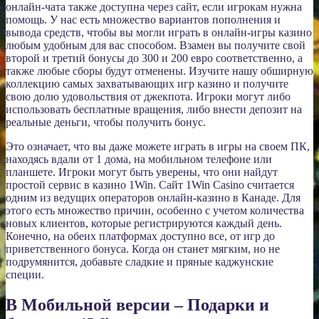
онлайн-чата также доступна через сайт, если игрокам нужна
помощь. У нас есть множество вариантов пополнения и
вывода средств, чтобы вы могли играть в онлайн-игры казино
любым удобным для вас способом. Взамен вы получите свой
второй и третий бонусы до 300 и 200 евро соответственно, а
также любые сборы будут отменены. Изучите нашу обширную
коллекцию самых захватывающих игр казино и получите
свою долю удовольствия от джекпота. Игроки могут либо
использовать бесплатные вращения, либо внести депозит на
реальные деньги, чтобы получить бонус.
Это означает, что вы даже можете играть в игры на своем ПК,
находясь вдали от 1 дома, на мобильном телефоне или
планшете. Игроки могут быть уверены, что они найдут
простой сервис в казино 1Win. Сайт 1Win Casino считается
одним из ведущих операторов онлайн-казино в Канаде. Для
этого есть множество причин, особенно с учетом количества
новых клиентов, которые регистрируются каждый день.
Конечно, на обеих платформах доступно все, от игр до
приветственного бонуса. Когда он станет мягким, но не
подрумянится, добавьте сладкие и пряные каджунские
специи.
В Мобильной версии – Подарки и