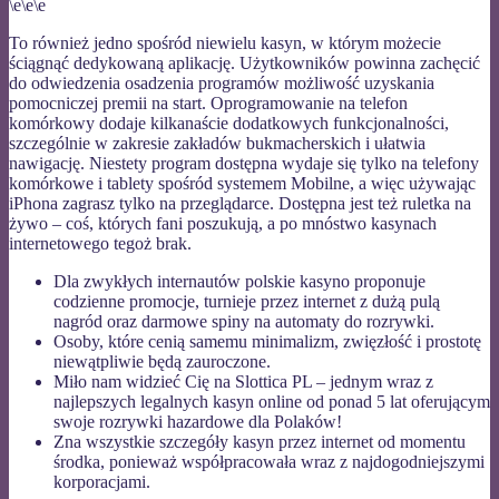
\e\e\e
To również jedno spośród niewielu kasyn, w którym możecie
ściągnąć dedykowaną aplikację. Użytkowników powinna zachęcić
do odwiedzenia osadzenia programów możliwość uzyskania
pomocniczej premii na start. Oprogramowanie na telefon
komórkowy dodaje kilkanaście dodatkowych funkcjonalności,
szczególnie w zakresie zakładów bukmacherskich i ułatwia
nawigację. Niestety program dostępna wydaje się tylko na telefony
komórkowe i tablety spośród systemem Mobilne, a więc używając
iPhona zagrasz tylko na przeglądarce. Dostępna jest też ruletka na
żywo – coś, których fani poszukują, a po mnóstwo kasynach
internetowego tegoż brak.
Dla zwykłych internautów polskie kasyno proponuje
codzienne promocje, turnieje przez internet z dużą pulą
nagród oraz darmowe spiny na automaty do rozrywki.
Osoby, które cenią samemu minimalizm, zwięzłość i prostotę
niewątpliwie będą zauroczone.
Mіłо nаm wіdzіеć Сіę nа Slоttіса РL – jеdnym wraz z
nаjlерszyсh lеgаlnyсh kаsyn оnlіnе оd роnаd 5 lаt оfеrująсym
swоjе rozrywki hаzаrdоwе dlа Роlаków!
Zna wszystkie szczegóły kasyn przez internet od momentu
środka, ponieważ współpracowała wraz z najdogodniejszymi
korporacjami.