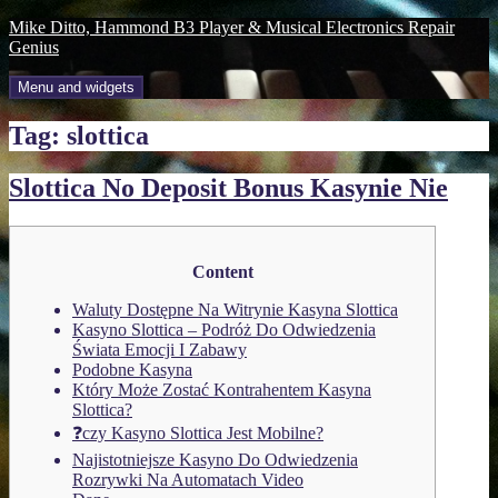
Skip
Mike Ditto, Hammond B3 Player & Musical Electronics Repair
to
Genius
content
Menu and widgets
Tag:
slottica
Slottica No Deposit Bonus Kasynie Nie
Content
Waluty Dostępne Na Witrynie Kasyna Slottica
Kasyno Slottica – Podróż Do Odwiedzenia
Świata Emocji I Zabawy
Podobne Kasyna
Który Może Zostać Kontrahentem Kasyna
Slottica?
❓czy Kasyno Slottica Jest Mobilne?
Najistotniejsze Kasyno Do Odwiedzenia
Rozrywki Na Automatach Video