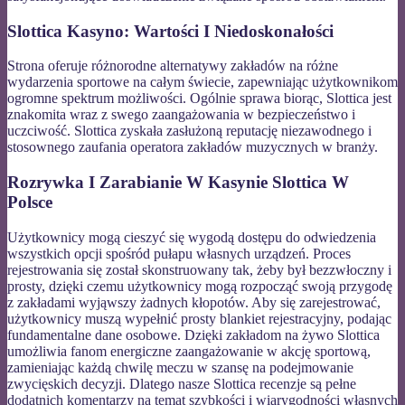
Slottica Kasyno: Wartości I Niedoskonałości
Strona oferuje różnorodne alternatywy zakładów na różne
wydarzenia sportowe na całym świecie, zapewniając użytkownikom
ogromne spektrum możliwości. Ogólnie sprawa biorąc, Slottica jest
znakomita wraz z swego zaangażowania w bezpieczeństwo i
uczciwość. Slottica zyskała zasłużoną reputację niezawodnego i
stosownego zaufania operatora zakładów muzycznych w branży.
Rozrywka I Zarabianie W Kasynie Slottica W
Polsce
Użytkownicy mogą cieszyć się wygodą dostępu do odwiedzenia
wszystkich opcji spośród pułapu własnych urządzeń. Proces
rejestrowania się został skonstruowany tak, żeby był bezzwłoczny i
prosty, dzięki czemu użytkownicy mogą rozpocząć swoją przygodę
z zakładami wyjąwszy żadnych kłopotów. Aby się zarejestrować,
użytkownicy muszą wypełnić prosty blankiet rejestracyjny, podając
fundamentalne dane osobowe. Dzięki zakładom na żywo Slottica
umożliwia fanom energiczne zaangażowanie w akcję sportową,
zamieniając każdą chwilę meczu w szansę na podejmowanie
zwycięskich decyzji. Dlatego nasze Slottica recenzje są pełne
dodatnich komentarzy na temat szybkości i wiarygodności własnych