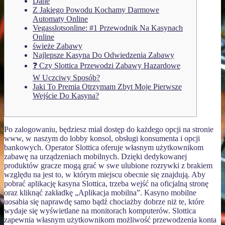
Dane
Z Jakiego Powodu Kochamy Darmowe
Automaty Online
Vegasslotsonline: #1 Przewodnik Na Kasynach
Online
świeże Zabawy
Najlepsze Kasyna Do Odwiedzenia Zabawy
❓ Czy Slottica Przewodzi Zabawy Hazardowe
W Uczciwy Sposób?
Jaki To Premia Otrzymam Zbyt Moje Pierwsze
Wejście Do Kasyna?
Po zalogowaniu, będziesz miał dostęp do każdego opcji na stronie
www, w naszym do lobby konsol, obsługi konsumenta i opcji
bankowych. Operator Slottica oferuje własnym użytkownikom
zabawę na urządzeniach mobilnych. Dzięki dedykowanej
produktów gracze mogą grać w swe ulubione rozrywki z brakiem
względu na jest to, w którym miejscu obecnie się znajdują. Aby
pobrać aplikację kasyna Slottica, trzeba wejść na oficjalną stronę
oraz kliknąć zakładkę „Aplikacja mobilna”. Kasyno mobilne
uosabia się naprawdę samo bądź chociażby dobrze niż te, które
wydaje się wyświetlane na monitorach komputerów. Slottica
zapewnia własnym użytkownikom możliwość przewodzenia konta