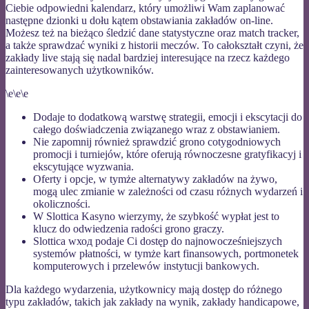
Ciebie odpowiedni kalendarz, który umożliwi Wam zaplanować
następne dzionki u dołu kątem obstawiania zakładów on-line.
Możesz też na bieżąco śledzić dane statystyczne oraz match tracker,
a także sprawdzać wyniki z historii meczów. To całokształt czyni, że
zakłady live stają się nadal bardziej interesujące na rzecz każdego
zainteresowanych użytkowników.
\e\e\e
Dodaje to dodatkową warstwę strategii, emocji i ekscytacji do
całego doświadczenia związanego wraz z obstawianiem.
Nie zapomnij również sprawdzić grono cotygodniowych
promocji i turniejów, które oferują równoczesne gratyfikacyj i
ekscytujące wyzwania.
Oferty i opcje, w tymże alternatywy zakładów na żywo,
mogą ulec zmianie w zależności od czasu różnych wydarzeń i
okoliczności.
W Slottica Kasyno wierzymy, że szybkość wypłat jest to
klucz do odwiedzenia radości grono graczy.
Slottica wход podaje Ci dostęp do najnowocześniejszych
systemów płatności, w tymże kart finansowych, portmonetek
komputerowych i przelewów instytucji bankowych.
Dla każdego wydarzenia, użytkownicy mają dostęp do różnego
typu zakładów, takich jak zakłady na wynik, zakłady handicapowe,