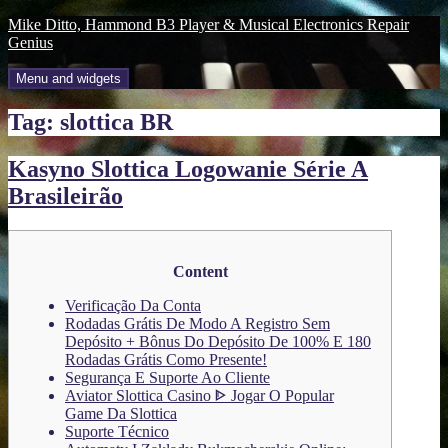
Skip
Mike Ditto, Hammond B3 Player & Musical Electronics Repair
to
Genius
content
Menu and widgets
Tag:
slottica BR
Kasyno Slottica Logowanie Série A
Brasileirão
Content
Verificação Da Conta
Rodadas Grátis De Modo A Registro Sem
Depósito + Bônus Do Depósito De 100% E 180
Rodadas Grátis Como Presente!
Segurança E Suporte Ao Cliente
Aviator Slottica Casino ᐈ Jogar O Popular
Game Da Slottica
Suporte Técnico