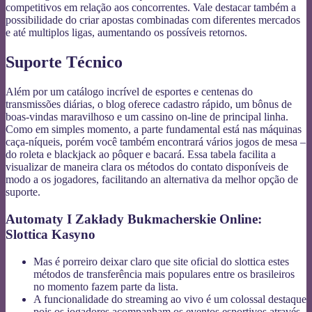
competitivos em relação aos concorrentes. Vale destacar também a
possibilidade do criar apostas combinadas com diferentes mercados
e até multiplos ligas, aumentando os possíveis retornos.
Suporte Técnico
Além por um catálogo incrível de esportes e centenas do
transmissões diárias, o blog oferece cadastro rápido, um bônus de
boas-vindas maravilhoso e um cassino on-line de principal linha.
Como em simples momento, a parte fundamental está nas máquinas
caça-níqueis, porém você também encontrará vários jogos de mesa –
do roleta e blackjack ao pôquer e bacará. Essa tabela facilita a
visualizar de maneira clara os métodos do contato disponíveis de
modo a os jogadores, facilitando an alternativa da melhor opção de
suporte.
Automaty I Zakłady Bukmacherskie Online:
Slottica Kasyno
Mas é porreiro deixar claro que site oficial do slottica estes
métodos de transferência mais populares entre os brasileiros
no momento fazem parte da lista.
A funcionalidade do streaming ao vivo é um colossal destaque
pois os jogadores acompanham os eventos esportivos através