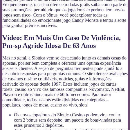
Frequentemente, o casino oferece rodadas grátis saiba como parte de
suas promoções, permitindo que os jogadores experimentem novos
jogos sem risco. Com o bônus, você podexplorar todas as
funcionalidades do emocionante jogo Candy Monsta e tentar a sorte
para ganhar prêmios incríveis.
Vídeo: Em Mais Um Caso De Violência,
Pm-sp Agride Idosa De 63 Anos
Mas no geral, a Slottica vem se destacando junto as demais casas do
apostas, por ser bem completa e oferecer uma óptima experiência
aos seus clientes. A seção de perguntas frequentes pode ajudá-lo a
descobrir respostas para perguntas comuns. O site oferece avaliações
de cassinos on-line confiáveis, notícias, guias e informações
derivado do apostas desde 1997. Estes incluem jogos de cartas,
roleta, casino ao vivo das famosas companhias Novomatic, NetEnt,
Playson e outros ainda mais de 60 fornecedores. Para maior
comodidade, todas as slots estão divididas em categorias –
populares, jogos de mesa, casino ao vivo, slots.
Os novos jogadores do Slottica Casino podem vir a contar
com 2 bónus sem depósito, um pacote de boas-vindas para
estes primeiros 3 depósitos.