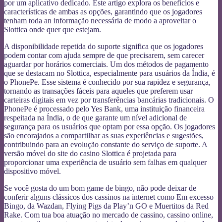
por um aplicativo dedicado. Este artigo explora os benefícios e
características de ambas as opções, garantindo que os jogadores
tenham toda an informação necessária de modo a aproveitar o
Slottica onde quer que estejam.
A disponibilidade repetida do suporte significa que os jogadores
podem contar com ajuda sempre de que precisarem, sem carecer
aguardar por horários comerciais. Um dos métodos de pagamento
que se destacam no Slottica, especialmente para usuários da Índia, é
o PhonePe. Esse sistema é conhecido por sua rapidez e segurança,
tornando as transações fáceis para aqueles que preferem usar
carteiras digitais em vez por transferências bancárias tradicionais. O
PhonePe é processado pelo Yes Bank, uma instituição financeira
respeitada na Índia, o de que garante um nível adicional de
segurança para os usuários que optam por essa opção. Os jogadores
são encorajados a compartilhar as suas experiências e sugestões,
contribuindo para an evolução constante do serviço de suporte. A
versão móvel do site do casino Slottica é projetada para
proporcionar uma experiência de usuário sem falhas em qualquer
dispositivo móvel.
Se você gosta do um bom game de bingo, não pode deixar de
conferir alguns clássicos dos cassinos na internet como Em excesso
Bingo, da Wazdan, Flying Pigs da Play’n GO e Muertitos da Red
Rake. Com tua boa atuação no mercado de cassino, cassino online,