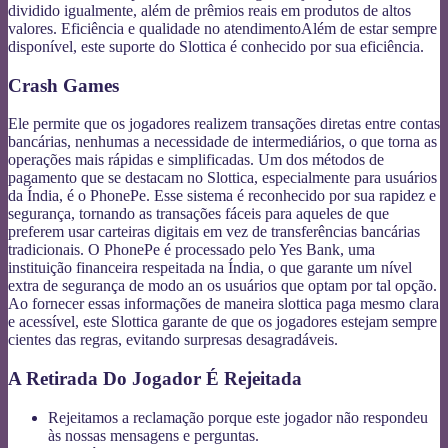
dividido igualmente, além de prêmios reais em produtos de altos
valores. Eficiência e qualidade no atendimentoAlém de estar sempre
disponível, este suporte do Slottica é conhecido por sua eficiência.
Crash Games
Ele permite que os jogadores realizem transações diretas entre contas
bancárias, nenhumas a necessidade de intermediários, o que torna as
operações mais rápidas e simplificadas. Um dos métodos de
pagamento que se destacam no Slottica, especialmente para usuários
da Índia, é o PhonePe. Esse sistema é reconhecido por sua rapidez e
segurança, tornando as transações fáceis para aqueles de que
preferem usar carteiras digitais em vez de transferências bancárias
tradicionais. O PhonePe é processado pelo Yes Bank, uma
instituição financeira respeitada na Índia, o que garante um nível
extra de segurança de modo an os usuários que optam por tal opção.
Ao fornecer essas informações de maneira slottica paga mesmo clara
e acessível, este Slottica garante de que os jogadores estejam sempre
cientes das regras, evitando surpresas desagradáveis.
A Retirada Do Jogador É Rejeitada
Rejeitamos a reclamação porque este jogador não respondeu
às nossas mensagens e perguntas.