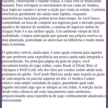
esportes, ciberesporte e esporte virtual, a coisa vem se destacando
bastante. Para averiguar os movimentos da tua conta no Slottica,
faça login no cassino e acesse a seção por conta ou retrato. Carteiras
eletrônicas geralmente são ainda mais rápidas, enquanto
transferências bancárias podem levar mais tempo. Se você busca
comodidade na hora de comprar seu ingresso para o elevado parque
aquático do interior do nordeste, o sistema de ingresso online do
Arajara Park é a sua melhor opção. Um ambiente virtual de fácil
usabilidade, compra antecipada que garante sua própria reserva na
data planejada, praticidade ao atravessar na bilheteria e muito muito
mais economia.
O aplicativo móvel, ainda mais, é uma opção robusta para aqueles
de que preferem uma experiência um pouco ainda mais integrada e
personalizada. Na principal página da guia do jogos, você
encontrará lendas do jogo online, como Book of Dead, Rise of
Olympus e Wolf Gold, três dos slots por cassino online ainda mais
populares do globo. Você pode filtrá-los ainda mais usando as guias
de subcategoria na parcela superior da tela. O Slottica Casino
oferece uma ampla variedade do jogos, garantindo qual cada
jogador encontre algo que se adeque ao seu feitio. A seleção inclui
desde estes clássicos até estes lançamentos mais modernos,
proporcionando uma experiência de jogo continuamente atualizada e
emocionante.