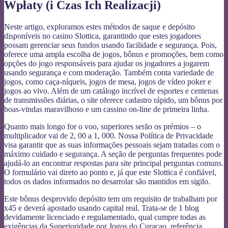
Wpłaty (i Czas Ich Realizacji)
Neste artigo, exploramos estes métodos de saque e depósito
disponíveis no casino Slottica, garantindo que estes jogadores
possam gerenciar seus fundos usando facilidade e segurança. Pois,
oferece uma ampla escolha de jogos, bônus e promoções, bem como
opções do jogo responsáveis para ajudar os jogadores a jogarem
usando segurança e com moderação. Também conta variedade de
jogos, como caça-níqueis, jogos de mesa, jogos de vídeo poker e
jogos ao vivo. Além de um catálogo incrível de esportes e centenas
de transmissões diárias, o site oferece cadastro rápido, um bônus por
boas-vindas maravilhoso e um cassino on-line de primeira linha.
Quanto mais longo for o voo, superiores serão os prémios – o
multiplicador vai de 2, 00 a 1, 000. Nossa Política de Privacidade
visa garantir que as suas informações pessoais sejam tratadas com o
máximo cuidado e segurança. A seção de perguntas frequentes pode
ajudá-lo an encontrar respostas para site principal perguntas comuns.
O formulário vai direto ao ponto e, já que este Slottica é confiável,
todos os dados informados no desarrolar são mantidos em sigilo.
Este bônus desprovido depósito tem um requisito de trabalham por
x45 e deverá apostado usando capital real. Trata-se de 1 blog
devidamente licenciado e regulamentado, qual cumpre todas as
exigências da Superioridade por Jogos do Curaçao, referência