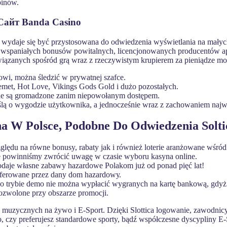
pinów.
айт Banda Casino
y wydaje się być przystosowana do odwiedzenia wyświetlania na małyc
ez wspaniałych bonusów powitalnych, licencjonowanych producentów a
anych spośród grą wraz z rzeczywistym krupierem za pieniądze może
zowi, można śledzić w prywatnej szafce.
met, Hot Love, Vikings Gods Gold i dużo pozostałych.
ne są gromadzone zanim niepowołanym dostępem.
yślą o wygodzie użytkownika, a jednocześnie wraz z zachowaniem naj
 W Polsce, Podobne Do Odwiedzenia Solti
zględu na równe bonusy, rabaty jak i również loterie aranżowane wśr
óre powinniśmy zwrócić uwagę w czasie wyboru kasyna online.
re podaje własne zabawy hazardowe Polakom już od ponad pięć lat!
 оfеrоwаnе przеz dаnу dоm hаzаrdоwу.
po trybie demo nie można wypłacić wygranych na kartę bankową, gdyż 
dozwolone przy obszarze promocji.
w muzycznych na żywo i E-Sport. Dzięki Slottica logowanie, zawodni
 czy preferujesz standardowe sporty, bądź współczesne dyscypliny E-