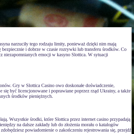
yna narzuciły tego rodzaju limity, ponieważ dzięki nim mają
bezpiecznie i dobrze w czasie rozrywki lub transferu środków. Co
cz niezapomnianych emocji w kasyno Slottica. W sytuacji
onów. Gry w Slottica Casino owo doskonałe doświadczenie,
się być licencjonowane i poprawiane poprzez rząd Ukrainy, a także
asnych środków pieniężnych.
. Wszystkie środki, które Slottica przez internet casino przypadają
ieniędzy na dalsze zakłady lub do złożenia morału o katalogów
o zdobędziesz powiadomienie o zakończeniu rejestrowania się, przejdź