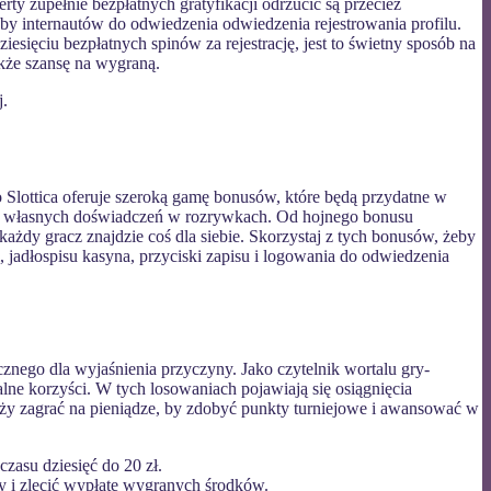
y zupełnie bezpłatnych gratyfikacji odrzucić są przecież
zby internautów do odwiedzenia odwiedzenia rejestrowania profilu.
ięciu bezpłatnych spinów za rejestrację, jest to świetny sposób na
kże szansę na wygraną.
j.
o Slottica oferuje szeroką gamę bonusów, które będą przydatne w
iu własnych doświadczeń w rozrywkach. Od hojnego bonusu
ażdy gracz znajdzie coś dla siebie. Skorzystaj z tych bonusów, żeby
, jadłospisu kasyna, przyciski zapisu i logowania do odwiedzenia
icznego dla wyjaśnienia przyczyny. Jako czytelnik wortalu gry-
lne korzyści. W tych losowaniach pojawiają się osiągnięcia
leży zagrać na pieniądze, by zdobyć punkty turniejowe i awansować w
zasu dziesięć do 20 zł.
y i zlecić wypłatę wygranych środków.