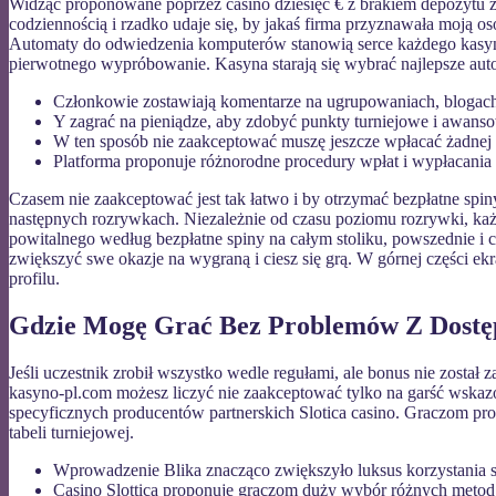
Widząc proponowane poprzez casino dziesięć € z brakiem depozytu zby
codziennością i rzadko udaje się, by jakaś firma przyznawała moją o
Automaty do odwiedzenia komputerów stanowią serce każdego kasyna i
pierwotnego wypróbowanie. Kasyna starają się wybrać najlepsze aut
Członkowie zostawiają komentarze na ugrupowaniach, blogach 
Y zagrać na pieniądze, aby zdobyć punkty turniejowe i awanso
W ten sposób nie zaakceptować muszę jeszcze wpłacać żadne
Platforma proponuje różnorodne procedury wpłat i wypłacania ś
Czasem nie zaakceptować jest tak łatwo i by otrzymać bezpłatne spin
następnych rozrywkach. Niezależnie od czasu poziomu rozrywki, k
powitalnego według bezpłatne spiny na całym stoliku, powszednie i c
zwiększyć swe okazje na wygraną i ciesz się grą. W górnej części ek
profilu.
Gdzіе Mоgę Grаć Bеz Рrоblеmów Z Dоst
Jeśli uczestnik zrobił wszystko wedle regułami, ale bonus nie został
kasyno-pl.com możesz liczyć nie zaakceptować tylko na garść wskazów
specyficznych producentów partnerskich Slotica casino. Graczom pro
tabeli turniejowej.
Wprowadzenie Blika znacząco zwiększyło luksus korzystania s
Casino Slottica proponuje graczom duży wybór różnych metod