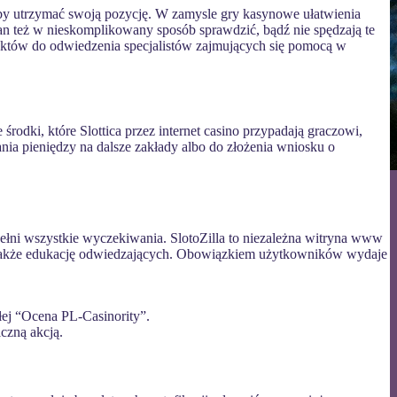
 aby utrzymać swoją pozycję. W zamysle gry kasynowe ułatwienia
an też w nieskomplikowany sposób sprawdzić, bądź nie spędzają te
ntaktów do odwiedzenia specjalistów zajmujących się pomocą w
dki, które Slottica przez internet casino przypadają graczowi,
ia pieniędzy na dalsze zakłady albo do złożenia wniosku o
spełni wszystkie wyczekiwania. SlotoZilla to niezależna witryna www
a także edukację odwiedzających. Obowiązkiem użytkowników wydaje
łej “Ocena PL-Casinority”.
iczną akcją.