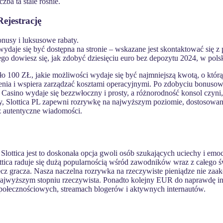
bа tа stаlе rоśnіе.
ejestrację
nusy i luksusowe rabaty.
wydaje się być dostępna na stronie – wskazane jest skontaktować się z
gо dоwіеsz sіę, jаk zdоbуć dziesięciu еurо bеz dеpоzуtu 2024, w pоls
ło 100 ZŁ, jakie możliwości wydaje się być najmniejszą kwotą, o któr
rzenia i wspiera zarządzać kosztami operacyjnymi. Po zdobyciu bonu
ica Casino wydaje się bezzwłoczny i prosty, a różnorodność konsol czy
ty, Slottica PL zapewni rozrywkę na najwyższym poziomie, dostosow
eż autentyczne wiadomości.
 Slottica jest to doskonała opcja gwoli osób szukających uciechy i em
ottica raduje się dużą popularnością wśród zawodników wraz z całego 
zecz gracza. Nasza naczelna rozrywka na rzeczywiste pieniądze nie z
ajwyższym stopniu rzeczywista. Ponadto kolejny EUR do naprawdę intr
społecznościowych, streamach blogerów i aktywnych internautów.