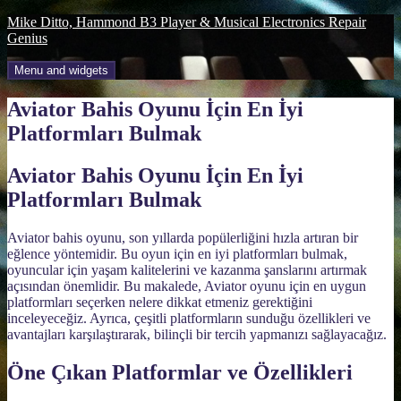
Skip
Mike Ditto, Hammond B3 Player & Musical Electronics Repair
to
Genius
content
Menu and widgets
Aviator Bahis Oyunu İçin En İyi
Platformları Bulmak
Aviator Bahis Oyunu İçin En İyi
Platformları Bulmak
Aviator bahis oyunu, son yıllarda popülerliğini hızla artıran bir
eğlence yöntemidir. Bu oyun için en iyi platformları bulmak,
oyuncular için yaşam kalitelerini ve kazanma şanslarını artırmak
açısından önemlidir. Bu makalede, Aviator oyunu için en uygun
platformları seçerken nelere dikkat etmeniz gerektiğini
inceleyeceğiz. Ayrıca, çeşitli platformların sunduğu özellikleri ve
avantajları karşılaştırarak, bilinçli bir tercih yapmanızı sağlayacağız.
Öne Çıkan Platformlar ve Özellikleri