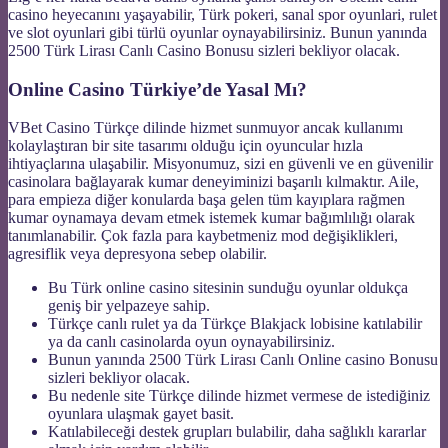
casino heyecanını yaşayabilir, Türk pokeri, sanal spor oyunlari, rulet
ve slot oyunlari gibi türlü oyunlar oynayabilirsiniz. Bunun yanında
2500 Türk Lirası Canlı Casino Bonusu sizleri bekliyor olacak.
Online Casino Türkiye’de Yasal Mı?
VBet Casino Türkçe dilinde hizmet sunmuyor ancak kullanımı
kolaylaştıran bir site tasarımı olduğu için oyuncular hızla
ihtiyaçlarına ulaşabilir. Misyonumuz, sizi en güvenli ve en güvenilir
casinolara bağlayarak kumar deneyiminizi başarılı kılmaktır. Aile,
para empieza diğer konularda başa gelen tüm kayıplara rağmen
kumar oynamaya devam etmek istemek kumar bağımlılığı olarak
tanımlanabilir. Çok fazla para kaybetmeniz mod değişiklikleri,
agresiflik veya depresyona sebep olabilir.
Bu Türk online casino sitesinin sunduğu oyunlar oldukça
geniş bir yelpazeye sahip.
Türkçe canlı rulet ya da Türkçe Blakjack lobisine katılabilir
ya da canlı casinolarda oyun oynayabilirsiniz.
Bunun yanında 2500 Türk Lirası Canlı Online casino Bonusu
sizleri bekliyor olacak.
Bu nedenle site Türkçe dilinde hizmet vermese de istediğiniz
oyunlara ulaşmak gayet basit.
Katılabileceği destek grupları bulabilir, daha sağlıklı kararlar