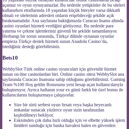
açamaz ve oyun oynayamazlar. Bu nedenle yetişkinler de bu siteleri
kullanırken etraflarında 18 yaşından küçük bireyler varsa dikkatli
olmalı ve sitelerinin adresleri onların erişebileceği şekilde açık
bırakmamalıdır. Ana sayfasına baktığımızda Curacao lisansı altında
casino oyunlari hizmeti verdiğini görüyoruz. Bu nedenle para
yatırma ve çekme işlemleriniz güvenli bir şekilde tamamlanıyor.
Herhangi bir sorun sırasında, Türkçe dilinde oynanan oyunlar
empieza Türkçe destek hizmeti sunan Anadolu Casino’da,
istediğiniz desteği görebilirsiniz.
Bets10
WebbySlot Türk online casino oyuncuları için güvenilir hizmet
sunan on-line casinolardan biri. Online casino sitesi WebbySlot ana
sayfasında Curacao lisansına sahip olduğunu görebilirsiniz. Gaming
Team %100 Hoş geldin Bonusunu yeni hesap açan kullanıcılarıyla
buluşturuyor. Ayrıca haftanın your ex günü farklı bir özel bonus ile
kullanıcılarını buluşturmaya çalışıyorlar.
Size bir sürü serbest oyun fırsatı veya başka heyecanlı
imkanlar sunacak yüzlerce oyun sizin tarafınızdan
keşfedilmeyi bekliyor.
Eskisinden çok daha hızlı olduğu için ve elbette yüksek işlem
limitleri sunduğu için banka havalesi halen en güvenilen