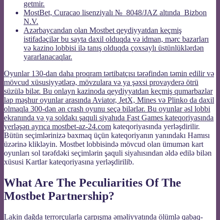
getmir.
MostBet, Curacao lisenziyalı № 8048/JAZ altında Bizbon
N.V.
Azərbaycandan olan Mostbet qeydiyyatdan keçmiş
istifadəçilər bu sayta daxil olduqda və idman, mərc bazarları
və kazino lobbisi ilə tanış olduqda çoxsaylı üstünlüklərdən
yararlanacaqlar.
Oyunlar 130-dan daha proqram tərtibatçısı tərəfindən təmin edilir və
mövcud xüsusiyyətlərə, mövzulara və ya şəxsi provayderə ötrü
süzülə bilər. Bu onlayn kazinoda qeydiyyatdan keçmiş qumarbazlar
lap məşhur oyunlar arasında Aviator, JetX, Mines və Plinko da daxil
olmaqla 300-dən ən crash oyunu seçə bilərlər. Bu oyunlar əsl lobbi
ekranında və ya soldakı şaquli siyahıda Fast Games kateqoriyasında
yerləşən ayrıca
mostbet-az-24.com
kateqoriyasında yerləşdirilir.
Bütün seçimlərinizə baxmaq üçün kateqoriyanın yanındakı Hamısı
üzərinə klikləyin. Mostbet lobbisində mövcud olan ümumən kart
oyunları sol tərəfdəki seçimlərin şaquli siyahısından əldə edilə bilən
xüsusi Kartlar kateqoriyasına yerləşdirilib.
What Are The Peculiarities Of The
Mostbet Partnership?
Lakin dağda terrorçularla çarpışma əməliyyatında ölümlə qabaq-