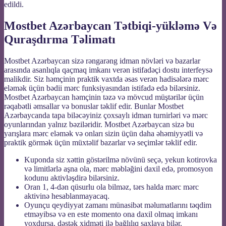
edildi.
Mostbet Azərbaycan Tətbiqi-yükləmə Və
Quraşdırma Təlimatı
Mostbet Azərbaycan sizə rəngarəng idman növləri və bazarlar
arasında asanlıqla qaçmaq imkanı verən istifadəçi dostu interfeysə
malikdir. Siz həmçinin praktik vaxtda əsas verən hadisələrə mərc
eləmək üçün bədii mərc funksiyasından istifadə edə bilərsiniz.
Mostbet Azərbaycan həmçinin təzə və mövcud müştərilər üçün
rəqabətli əmsallar və bonuslar təklif edir. Bunlar Mostbet
Azərbaycanda tapa biləcəyiniz çoxsaylı idman turnirləri və mərc
oyunlarından yalnız bəziləridir. Mostbet Azərbaycan sizə bu
yarışlara mərc eləmək və onları sizin üçün daha əhəmiyyətli və
praktik görmək üçün müxtəlif bazarlar və seçimlər təklif edir.
Kuponda siz xəttin göstərilmə növünü seçə, yekun kotirovka
və limitlərlə aşna ola, mərc məbləğini daxil edə, promosyon
kodunu aktivləşdirə bilərsiniz.
Oran 1, 4-dən qüsurlu ola bilməz, tərs halda mərc mərc
aktivinə hesablanmayacaq.
Oyunçu qeydiyyat zamanı münasibət məlumatlarını təqdim
etməyibsə və en este momento ona daxil olmaq imkanı
yoxdursa, dəstək xidməti ilə bağlılıq saxlaya bilər.