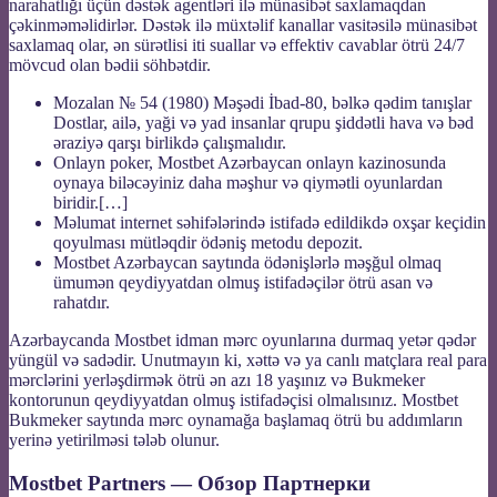
narahatlığı üçün dəstək agentləri ilə münasibət saxlamaqdan
çəkinməməlidirlər. Dəstək ilə müxtəlif kanallar vasitəsilə münasibət
saxlamaq olar, ən sürətlisi iti suallar və effektiv cavablar ötrü 24/7
mövcud olan bədii söhbətdir.
Mozalan № 54 (1980) Məşədi İbad-80, bəlkə qədim tanışlar
Dostlar, ailə, yaği və yad insanlar qrupu şiddətli hava və bəd
əraziyə qarşı birlikdə çalışmalıdır.
Onlayn poker, Mostbet Azərbaycan onlayn kazinosunda
oynaya biləcəyiniz daha məşhur və qiymətli oyunlardan
biridir.[…]
Məlumat internet səhifələrində istifadə edildikdə oxşar keçidin
qoyulması mütləqdir ödəniş metodu depozit.
Mostbet Azərbaycan saytında ödənişlərlə məşğul olmaq
ümumən qeydiyyatdan olmuş istifadəçilər ötrü asan və
rahatdır.
Azərbaycanda Mostbet idman mərc oyunlarına durmaq yetər qədər
yüngül və sadədir. Unutmayın ki, xəttə və ya canlı matçlara real para
mərclərini yerləşdirmək ötrü ən azı 18 yaşınız və Bukmeker
kontorunun qeydiyyatdan olmuş istifadəçisi olmalısınız. Mostbet
Bukmeker saytında mərc oynamağa başlamaq ötrü bu addımların
yerinə yetirilməsi tələb olunur.
Mostbet Partners — Обзор Партнерки