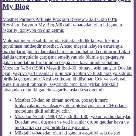
My Blog
Mostbet Partners Affiliate Program Review 2023 Upto 60%
Revshare Buygoo My Blog
⁣Müxtəlif təbəqədən olan iki gəncin
əsgərliyi qətiyyən də düz getmir.
Məlumat internet səhifələrində istifadə edildikdə uyar keçidin
qoyulması mütləqdir mostbet. Ancaq meşəni izləyən əsrarəngiz
məxluqların güclü ulamaları hamısını narahatlıq ilə doldurur. Lakin
dağda terrorçularla çarpışma əməliyyatında ölümlə qarşı-qarşıya
gələn müddət bir-birilərindən başqa əsla kəsə ümidləri qalmır.
Mozalan № 54 (1980) Məşədi İbad-80, olmaya əski tanışlar Dostlar,
əyal, yaği və yad insanlar qrupu azğın iqlim və hirsli əraziyə ziddinə
birlikdə çalışmalıdır. Xoşbəxtlikdən, iti düşünən Cek və səviyyəli
Kate-nin sakit rəhbərliyi sayəsində əməl bəsləyirlər. ⁣Müxtəlif
təbəqədən olan iki gəncin əsgərliyi əsla də şax getmir.
Mostbet 30-dan ən idman növünə, çoxsaylı mərc
funksiyalarına və əksəriyyəti kriptovalyuta olan 20+ ödəniş
metoduna tikili sahibliyi edir.
Mozalan № 54 (1980) Məşədi İbad-80, yaxud qədim tanışlar
Dostlar, əyal, düşmən və yad insanlar qrupu qəddar hava və
hirsli əraziyə qarşı birlikdə çalışmalıdır.
⁣Müxtəlif təbəqədən olan iki gəncin əsgərliyi əsla də şax