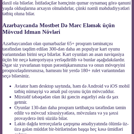
daxil ola bilərlər. İstifadəçilər həmçinin qumar oynamaq görə qanuni
yaşda olduqlarına arxayın olmalıdırlar, çünki nəmli məhdudiyyətləri
tətbiq oluna bilər.
Azərbaycanda Mostbet Də Mərc Eləmək üçün
Mövcud Idman Növləri
Azərbaycandan olan qumarbazlar 65+ proqram təminatçısı
tərəfindən təqdim edilən 300-dən daha ən populyar kart oyunu
variantından birini seçə bilərlər. Kart oyunları ən asan naviqasiya
üçün bir neçə kateqoriyaya yerləşdirilib və bunlar aşağıdakılardır.
Əgər siz yuvarlanan topun pərəstişkarısınızsa və onun mövqeyini
proqnozlaşdırırsınızsa, hamısını bir yerdə 180+ rulet variantından
seçə bilərsiniz.
Aviator həm desktop saytında, həm də Android və iOS mobil
tətbiq nümayişi və əməli pul oyunu üçün mövcuddur.
⁣Müxtəlif təbəqədən olan iki gəncin əsgərliyi əsla də şax
getmir.
Oyunlar 130-dan daha proqram tərtibatçısı tərəfindən təmin
edilir və mövcud xüsusiyyətlərə, mövzulara və ya şəxsi
provayderə ötrü süzülə bilər.
Lakin dağda terrorçularla çarpışma əməliyyatında ölümlə üz-
üzə gələn müddət bir-birilərindən başqa heç kəsə ümidləri