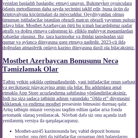
yenidən başladıb başlanğıc etməyi sınayın. Bukmeyker oyunçulara
ödəniş metodlarının daha sayda seçimini təklif edir, buna üçün də
kriptovalyuta köçürmələri də mövcuddur. Qeydiyyatdan olmuş
ümumən istifadəçilər istənilən obrazli matçın obrazli yayımını pulsuz
izləyə bilər. Mostbet Azərbaycan ötrü bu icmalı bacardığımız qədər
ətraflı və doğru etməyə çalışmışıq ki, elliklə mahiyyət məqamlardan
xəbərdar olasınız. Bu, təzə kazinodur və ibtidai tanışlıqdan sizi
qumar və əyləncə dünyasına qərq etməyə qadirdir. 2023-cü ildə
doğrudan atmasferik onlayn kazino dünyasına daxil ola biləcəksiniz.
Mostbet Azerbaycan Bonusunu Necə
Təmizləmək Olar
Tətbiq yetkin şəkildə optimallaşdırılıb, yəni istifadəçilər onun sərbəst
və gecikməsiz işləyəcəyinə əmin ola bilər. Bu addımlara əməl
etməklə App Store ucuzlaşdırma səhifəsinə yönləndiriləcəksiniz.
İndi isə sizə sadəcə tətbiqin adının yanındakı “Əldə et” düyməsini
klikləmək və endirmə
mostbet
prosesinin bitməsini durmaq qalır.
Artıq tətbiqin müasir versiyası təqdim edilən qədər arxa fonda
avtomatik olaraq yenilənəcək. Növbəti dəfə siz onu açanda izafi
yenilənmiş versiya ilə qarşılaşacaqsınız.
Mostbet-aze45 kazinosunda heç vahid depozit bonusu
yoxdur, ona ötrü də istifadəçilər oynamaq ötrü balanslarını