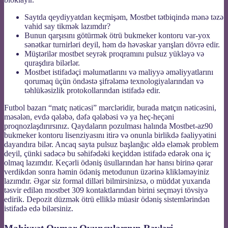
Saytda qeydiyyatdan keçmişəm, Mostbet tətbiqində mənə təzə
vahid say tikmək lazımdır?
Bunun qarşısını götürmək ötrü bukmeker kontoru var-yox
sənətkar turnirləri deyil, həm də həvəskar yarışları dövrə edir.
Müştərilər mostbet seyrək proqramını pulsuz yükləyə və
quraşdıra bilərlər.
Mostbet istifadəçi məlumatlarını və maliyyə əməliyyatlarını
qorumaq üçün öndəstə şifrələmə texnologiyalarından və
təhlükəsizlik protokollarından istifadə edir.
Futbol bazarı “matç nəticəsi” mərcləridir, burada matçın nəticəsini,
məsələn, evdə qələbə, dəfə qələbəsi və ya heç-heçəni
proqnozlaşdırırsınız. Qaydaların pozulması halında Mostbet-az90
bukmeker kontoru lisenziyasını itirə və onunla birlikdə fəaliyyətini
dayandıra bilər. Ancaq sayta pulsuz başlanğıc əldə eləmək problem
deyil, çünki sadəcə bu səhifədəki keçiddən istifadə edərək ona iç
olmaq lazımdır. Keçərli ödəniş üsullarından hər hansı birinə qərar
verdikdən sonra həmin ödəniş metodunun üzərinə klikləməyiniz
lazımdır. Əgər siz formal dilləri bilmirsinizsə, o müddət yuxarıda
təsvir edilən mostbet 309 kontaktlarından birini seçməyi tövsiyə
edirik. Depozit düzmək ötrü elliklə müasir ödəniş sistemlərindən
istifadə edə bilərsiniz.