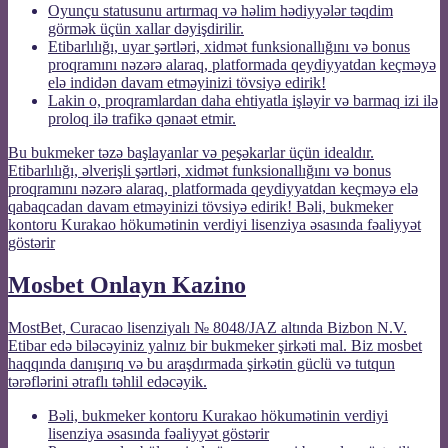
Oyunçu statusunu artırmaq və həlim hədiyyələr təqdim
görmək üçün xallar dəyişdirilir.
Etibarlılığı, uyar şərtləri, xidmət funksionallığını və bonus
proqramını nəzərə alaraq, platformada qeydiyyatdan keçməyə
elə indidən davam etməyinizi tövsiyə edirik!
Lakin o, proqramlardan daha ehtiyatla işləyir və barmaq izi ilə
proloq ilə trafikə qənaət etmir.
Bu bukmeker təzə başlayanlar və peşəkarlar üçün idealdır.
Etibarlılığı, əlverişli şərtləri, xidmət funksionallığını və bonus
proqramını nəzərə alaraq, platformada qeydiyyatdan keçməyə elə
qabaqcadan davam etməyinizi tövsiyə edirik! Bəli, bukmeker
kontoru Kurakao hökumətinin verdiyi lisenziya əsasında fəaliyyət
göstərir
Mosbet Onlayn Kazino
MostBet, Curacao lisenziyalı № 8048/JAZ altında Bizbon N.V.
Etibar edə biləcəyiniz yalnız bir bukmeker şirkəti mal. Biz mosbet
haqqında danışırıq və bu araşdırmada şirkətin güclü və tutqun
tərəflərini ətraflı təhlil edəcəyik.
Bəli, bukmeker kontoru Kurakao hökumətinin verdiyi
lisenziya əsasında fəaliyyət göstərir