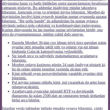
düyməsinə basın və hədis bitdikdən sonra qazanclarınızın hesabınıza
çatmasını gözləyin. Bu addımlar istədiyiniz miqdar təkrarlaya
bilərsiniz, həmçinin oyun və rejimləri dəyişə bilərsiniz. Mostbet-də
ürəyinizdən keçdiyi kimi oynayıb istənilən qumar oyununda qazana
bilərsiniz. “Bir qollu bandit” də adlandırılan bu qumar əyləncə
növündə sadəcə qolu çəkirsiniz və kombinasiyaları toplayırsınız.
Kazino dünyasında bu lap məşhur qumar növlərindən biridir, ona
görə də oynamamısınızsa, mütləq vahid dəfə sınayın.
Hazırda Mostbet 30-dan çox idman növü üzrə qarşıdan gələn
oyunlar ötrü əmsallar təklif edir və onların vur-tut idman
kitabında Gələcək kateqoriyasına yerləşdirilib.
Siz ləqəb seçə və subyektiv məlumatlarınızı açıqlamaya
bilərsiniz.
Mostbet onlayn kazinosu günün 24 saatı fəaliyyət göstərir ki,
bu da onları günün istənilən vaxtında əlçatan edir.
Kimi şöhrətli oyun provayderlərinin yaratdığı oyunları ötrü
bilərsiniz.
Pul qoyma zamanı olduğu kimi, pul çıxararkən də artıq haqq
ödəməyəcəksiniz.
Azərbaycanlı oyunçular müxtəlif RTP və dəyişkənlik
diapazonu ilə gələn 2500-dən ən rəngarəng temalı slotlardan
birini seçə bilərlər.
İstənilən yerdə tətbiqdən istifadə etməklə oynaya bilərsiniz, çünki