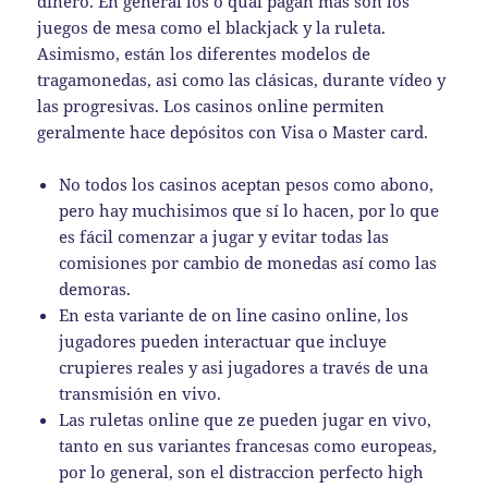
dinero. En general los o qual pagan más son los
juegos de mesa como el blackjack y la ruleta.
Asimismo, están los diferentes modelos de
tragamonedas, asi como las clásicas, durante vídeo y
las progresivas. Los casinos online permiten
geralmente hace depósitos con Visa o Master card.
No todos los casinos aceptan pesos como abono,
pero hay muchisimos que sí lo hacen, por lo que
es fácil comenzar a jugar y evitar todas las
comisiones por cambio de monedas así como las
demoras.
En esta variante de on line casino online, los
jugadores pueden interactuar que incluye
crupieres reales y asi jugadores a través de una
transmisión en vivo.
Las ruletas online que ze pueden jugar en vivo,
tanto en sus variantes francesas como europeas,
por lo general, son el distraccion perfecto high