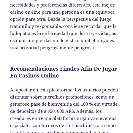
necesidades y preferencias diferentes, este mejor
casino on-line para una persona es una equivoca
opción para otra. Desde la perspectiva del juego
tranquilo y responsable, conviene recordar que la
ludopatía es la enfermedad que destruye vidas, así
os quais no pierdas no de vista o qual el juego es
una actividad peligrosamente peligrosa.
Recomendaciones Finales Afin De Jugar
En Casinos Online
Al apostar en esta plataforma, los usuarios pueden
disfrutar sobre increíbles promociones, como un
generoso pase de bienvenida del 100 % em virtude
de depósitos de a $50. 000 ARS. Además, los
creadores entre ma plataforma organizan eventos
especiales con torneos de slot machines, así como
habilitan ofertas exclusivas que brindan a mis