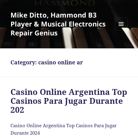
Mike Ditto, Hammond B3
Player & Musical Electronics
Repair Genius
MENU
AND
WIDGETS
Category:
casino online ar
Casino Online Argentina Top
Casinos Para Jugar Durante
202
Casino Online Argentina Top Casinos Para Jugar
Durante 2024