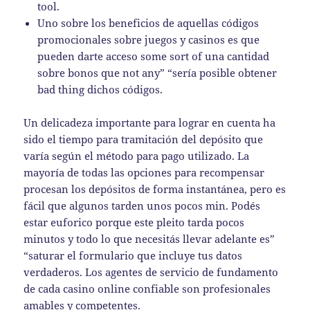
tool.
Uno sobre los beneficios de aquellas códigos
promocionales sobre juegos y casinos es que
pueden darte acceso some sort of una cantidad
sobre bonos que not any” “sería posible obtener
bad thing dichos códigos.
Un delicadeza importante para lograr en cuenta ha
sido el tiempo para tramitación del depósito que
varía según el método para pago utilizado. La
mayoría de todas las opciones para recompensar
procesan los depósitos de forma instantánea, pero es
fácil que algunos tarden unos pocos min. Podés
estar euforico porque este pleito tarda pocos
minutos y todo lo que necesitás llevar adelante es”
“saturar el formulario que incluye tus datos
verdaderos. Los agentes de servicio de fundamento
de cada casino online confiable son profesionales
amables y competentes.