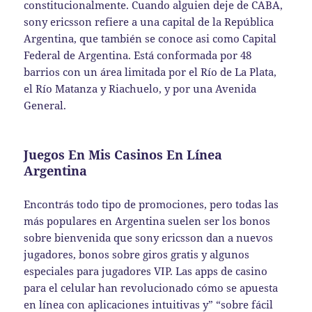
constitucionalmente. Cuando alguien deje de CABA,
sony ericsson refiere a una capital de la República
Argentina, que también se conoce asi como Capital
Federal de Argentina. Está conformada por 48
barrios con un área limitada por el Río de La Plata,
el Río Matanza y Riachuelo, y por una Avenida
General.
Juegos En Mis Casinos En Línea
Argentina
Encontrás todo tipo de promociones, pero todas las
más populares en Argentina suelen ser los bonos
sobre bienvenida que sony ericsson dan a nuevos
jugadores, bonos sobre giros gratis y algunos
especiales para jugadores VIP. Las apps de casino
para el celular han revolucionado cómo se apuesta
en línea con aplicaciones intuitivas y” “sobre fácil