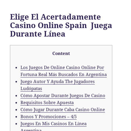
Elige El Acertadamente
Casino Online Spain ️ Juega
Durante Línea
Content
Los Juegos De Online Casino Online Por
Fortuna Real Más Buscados En Argentina
Juego Autor Y Ayuda The Jugadores
Ludópatas
Cómo Apostar Durante Juegos De Casino
Requisitos Sobre Apuesta
Cómo Jugar Durante Caba Casino Online
Bonos Y Promociones – 4/5
Juegos En Mis Casinos En Línea
Argentina