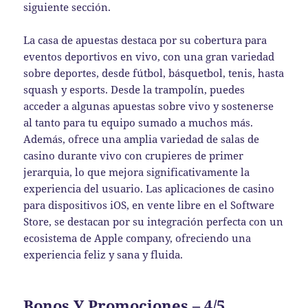
siguiente sección.
La casa de apuestas destaca por su cobertura para
eventos deportivos en vivo, con una gran variedad
sobre deportes, desde fútbol, básquetbol, tenis, hasta
squash y esports. Desde la trampolín, puedes
acceder a algunas apuestas sobre vivo y sostenerse
al tanto para tu equipo sumado a muchos más.
Además, ofrece una amplia variedad de salas de
casino durante vivo con crupieres de primer
jerarquia, lo que mejora significativamente la
experiencia del usuario. Las aplicaciones de casino
para dispositivos iOS, en vente libre en el Software
Store, se destacan por su integración perfecta con un
ecosistema de Apple company, ofreciendo una
experiencia feliz y sana y fluida.
Bonos Y Promociones – 4/5