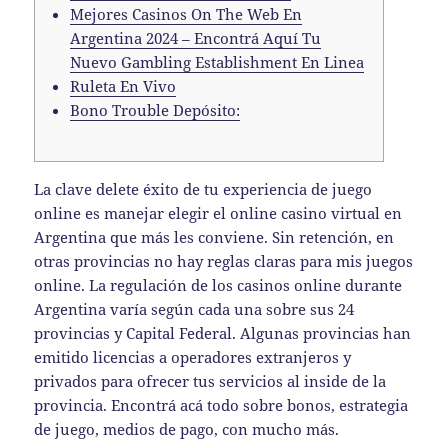
Mejores Casinos On The Web En
Argentina 2024 – Encontrá Aquí Tu
Nuevo Gambling Establishment En Linea
Ruleta En Vivo
Bono Trouble Depósito:
La clave delete éxito de tu experiencia de juego
online es manejar elegir el online casino virtual en
Argentina que más les conviene. Sin retención, en
otras provincias no hay reglas claras para mis juegos
online. La regulación de los casinos online durante
Argentina varía según cada una sobre sus 24
provincias y Capital Federal. Algunas provincias han
emitido licencias a operadores extranjeros y
privados para ofrecer tus servicios al inside de la
provincia. Encontrá acá todo sobre bonos, estrategia
de juego, medios de pago, con mucho más.