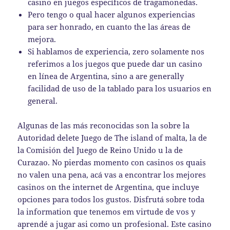
casino en juegos específicos de tragamonedas.
Pero tengo o qual hacer algunos experiencias
para ser honrado, en cuanto the las áreas de
mejora.
Si hablamos de experiencia, zero solamente nos
referimos a los juegos que puede dar un casino
en línea de Argentina, sino a are generally
facilidad de uso de la tablado para los usuarios en
general.
Algunas de las más reconocidas son la sobre la
Autoridad delete Juego de The island of malta, la de
la Comisión del Juego de Reino Unido u la de
Curazao. No pierdas momento con casinos os quais
no valen una pena, acá vas a encontrar los mejores
casinos on the internet de Argentina, que incluye
opciones para todos los gustos. Disfrutá sobre toda
la information que tenemos em virtude de vos y
aprendé a jugar asi como un profesional. Este casino