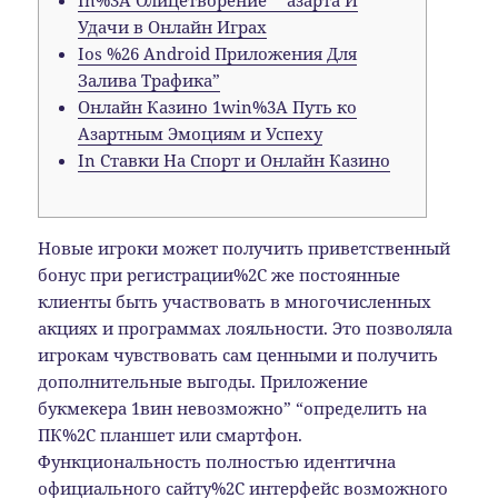
In%3A Олицетворение” “азарта И
Удачи в Онлайн Играх
Ios %26 Android Приложения Для
Залива Трафика”
Онлайн Казино 1win%3A Путь ко
Азартным Эмоциям и Успеху
In Ставки На Спорт и Онлайн Казино
Новые игроки может получить приветственный
бонус при регистрации%2C же постоянные
клиенты быть участвовать в многочисленных
акциях и программах лояльности. Это позволяла
игрокам чувствовать сам ценными и получить
дополнительные выгоды. Приложение
букмекера 1вин невозможно” “определить на
ПК%2C планшет или смартфон.
Функциональность полностью идентична
официального сайту%2C интерфейс возможного