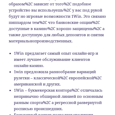
образом%2C зависит от того%2C подобное
устройство вы используешь%2C у вас под рукой
будут но игровые возможности 1Win. Это связано
пиппардом тем%2C что банковские опции%2C
доступные в казино%2C хорошо защищены%2C а
также доступную для любых депозитов и снятия
материальнопроизводственных.
1Win предлагает самый опыт онлайн-игр и
имеет лучшее обслуживание клиентов
онлайн-казино.
1win предложила разнообразие вариаций
рулетки – классической%2C европейской%2C
американской и других.
1Win – букмекерская контора%2C отличалась
непривычно обширной линией по основным
разным спорта%2C а регрессной развернутой
росписью происшедших.
Бесплатный ваучер позволяет увеличить