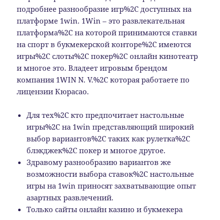
подробнее разнообразие игр%2C доступных на
платформе 1win. 1Win – это развлекательная
платформа%2C на которой принимаются ставки
на спорт в букмекерской конторе%2C имеются
игры%2C слоты%2C покер%2C онлайн кинотеатр
и многое это. Владеет игровым брендом
компания 1WIN N. V.%2C которая работаете по
лицензии Кюрасао.
Для тех%2C кто предпочитает настольные
игры%2C на 1win представляющий широкий
выбор вариантов%2C таких как рулетка%2C
блэкджек%2C покер и многое другое.
Здравому разнообразию вариантов же
возможности выбора ставок%2C настольные
игры на 1win приносят захватывающие опыт
азартных развлечений.
Только сайты онлайн казино и букмекера