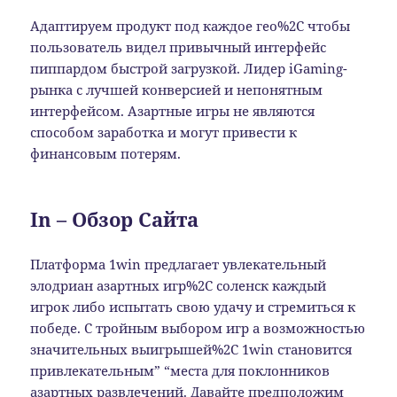
Адаптируем продукт под каждое гео%2C чтобы
пользователь видел привычный интерфейс
пиппардом быстрой загрузкой. Лидер iGaming-
рынка с лучшей конверсией и непонятным
интерфейсом. Азартные игры не являются
способом заработка и могут привести к
финансовым потерям.
In – Обзор Сайта
Платформа 1win предлагает увлекательный
элодриан азартных игр%2C соленск каждый
игрок либо испытать свою удачу и стремиться к
победе. С тройным выбором игр а возможностью
значительных выигрышей%2C 1win становится
привлекательным” “места для поклонников
азартных развлечений. Давайте предположим