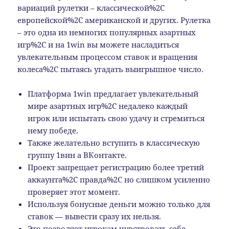
вариаций рулетки – классической%2C
европейской%2C американской и других. Рулетка
– это одна из немногих популярных азартных
игр%2C и на 1win вы можете насладиться
увлекательным процессом ставок и вращения
колеса%2C пытаясь угадать выигрышное число.
Платформа 1win предлагает увлекательный
мире азартных игр%2C недалеко каждый
игрок или испытать свою удачу и стремиться
нему победе.
Также желательно вступить в классическую
группу 1вин а ВКонтакте.
Проект запрещает регистрацию более третий
аккаунта%2C правда%2C но слишком усиленно
проверяет этот момент.
Используя бонусные деньги можно только для
ставок — вывести сразу их нельзя.
Это позволяет игрокам чувствовать себе