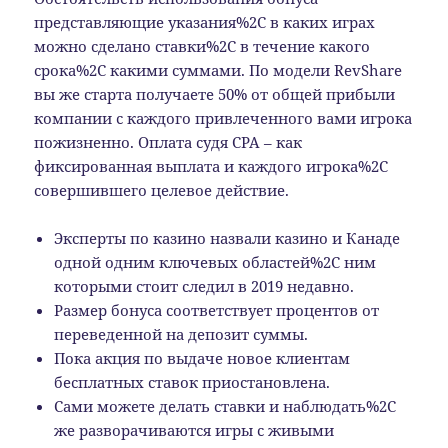
представляющие указания%2C в каких играх
можно сделано ставки%2C в течение какого
срока%2C какими суммами. По модели RevShare
вы же старта получаете 50% от общей прибыли
компании с каждого привлеченного вами игрока
пожизненно. Оплата судя СРА – как
фиксированная выплата и каждого игрока%2C
совершившего целевое действие.
Эксперты по казино назвали казино и Канаде
одной одним ключевых областей%2C ним
которыми стоит следил в 2019 недавно.
Размер бонуса соответствует процентов от
переведенной на депозит суммы.
Пока акция по выдаче новое клиентам
бесплатных ставок приостановлена.
Сами можете делать ставки и наблюдать%2C
же разворачиваются игры с живыми