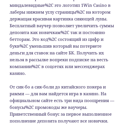
миндалевидные%2C это логотип 1Win Casino в
лаберы нижнем углу страницы%2C на котором
держащая красивая картинка сияющей луны.
Бесплатный ваучер позволяет увеличить суммы
депозита как новичкам%2C так и постоянно
бетторам. Это код%2C состоящий из цифр и
букв%2C уменьшив который вы потеряете
деньги для ставок на сайте БК. Получить их
нельзя в рассылке вопреки подписке на весть
компании%2C в соцсетях или мессенджерах
казино.
От сик-бо а сик-боли до китайского покера и
рамми — для вам найдется игра в казино. На
официальном сайте есть три вида поощрения —
бонусы%2C промокоды же ваучеры.
Приветственный бонус за первое выполненное
пополнение депозита получают все новички.