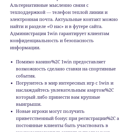
Альтернативные мысленно связи с
техподдержкой ― телефон теплой линии и
электронная почта. Актуальные контакт можно
найти и разделе «О нас» и в футере сайта.
Администрация 1win гарантирует клиентам
конфиденциальность и безопасность
информации.
Помимо казино%2C 1win предоставляет
возможность сделано ставки на спортивные
события.
Погрузитесь в мир интересных игр с 1win и
наслаждайтесь увлекательным азартом%2C
который либо принести вам крупные
выигрыши.
Новые игроки могут получить
приветственный бонус при регистрации%2C а
постоянные клиенты быть участвовать в