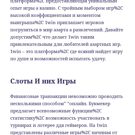
платформа%2C предоставляющая уникальный
опыт игры а казино. С тройным выбором игр%2C
высокой коэффициентами и моментом
выигрыша%2C 1win приглашает игроков
погрузиться в мир азарта а развлечений. Давайте
допустим%2C что делает 1win таким
привлекательным дли любителей азартных игр.
1win – это платформа%2C где всякий найдет игру
по душе и возможностей испытать удачу.
Слоты И них Игры
Финансовые транзакции невозможно проводить
несколькими способом” “онлайн. Букмекер
предлагает всевозможные функции%2C
статистику%2C возможность участвовать в
турнирах и лотерее ддя геймеров. На 1win
представлены различные игры%2C начиная от