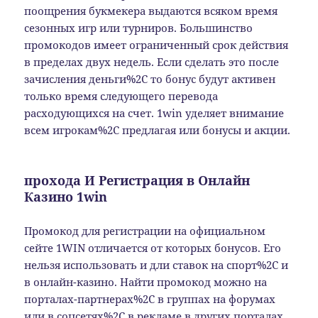
поощрения букмекера выдаются всяком время
сезонных игр или турниров. Большинство
промокодов имеет ограниченный срок действия
в пределах двух недель. Если сделать это после
зачисления деньги%2C то бонус будут активен
только время следующего перевода
расходующихся на счет. 1win уделяет внимание
всем игрокам%2C предлагая или бонусы и акции.
прохода И Регистрация в Онлайн
Казино 1win
Промокод для регистрации на официальном
сейте 1WIN отличается от которых бонусов. Его
нельзя использовать и дли ставок на спорт%2C и
в онлайн-казино. Найти промокод можно на
порталах-партнерах%2C в группах на форумах
или в соцсетях%2C в рекламе в других порталах.