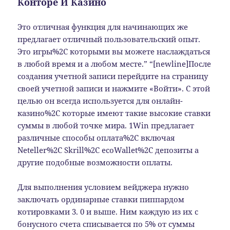
Конторе И Казино
Это отличная функция для начинающих же
предлагает отличный пользовательский опыт.
Это игры%2C которыми вы можете наслаждаться
в любой время и а любом месте.” “[newline]После
создания учетной записи перейдите на страницу
своей учетной записи и нажмите «Войти». С этой
целью он всегда используется для онлайн-
казино%2C которые имеют такие высокие ставки
суммы в любой точке мира. 1Win предлагает
различные способы оплата%2C включая
Neteller%2C Skrill%2C ecoWallet%2C депозиты а
другие подобные возможности оплаты.
Для выполнения условием вейджера нужно
заключать ординарные ставки пиппардом
котировками 3. 0 и выше. Ним каждую из их с
бонусного счета списывается по 5% от суммы