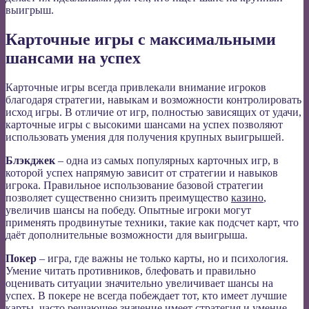
выигрыш.
Карточные игры с максимальными
шансами на успех
Карточные игры всегда привлекали внимание игроков
благодаря стратегии, навыкам и возможности контролировать
исход игры. В отличие от игр, полностью зависящих от удачи,
карточные игры с высокими шансами на успех позволяют
использовать умения для получения крупных выигрышей.
Блэкджек
– одна из самых популярных карточных игр, в
которой успех напрямую зависит от стратегии и навыков
игрока. Правильное использование базовой стратегии
позволяет существенно снизить преимущество
казино
,
увеличив шансы на победу. Опытные игроки могут
применять продвинутые техники, такие как подсчет карт, что
даёт дополнительные возможности для выигрыша.
Покер
– игра, где важны не только карты, но и психология.
Умение читать противников, блефовать и правильно
оценивать ситуации значительно увеличивает шансы на
успех. В покере не всегда побеждает тот, кто имеет лучшие
карты, часто решающее значение имеет стратегия и умение