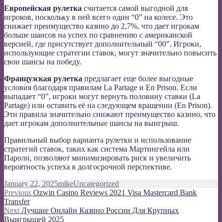
Европейская рулетка
считается самой выгодной для
игроков, поскольку в ней всего один “0” на колесе. Это
снижает преимущество казино до 2,7%, что дает игрокам
больше шансов на успех по сравнению с американской
версией, где присутствует дополнительный “00”. Игроки,
использующие стратегии ставок, могут значительно повысить
свои шансы на победу.
Французская рулетка
предлагает еще более выгодные
условия благодаря правилам La Partage и En Prison. Если
выпадает “0”, игроки могут вернуть половину ставки (La
Partage) или оставить её на следующем вращении (En Prison).
Эти правила значительно снижают преимущество казино, что
дает игрокам дополнительные шансы на выигрыш.
Правильный выбор варианта рулетки и использование
стратегий ставок, таких как система Мартингейла или
Пароли, позволяют минимизировать риск и увеличить
вероятность успеха в долгосрочной перспективе.
Posted
Author
Categories
January 22, 2025
mike
Uncategorized
on
Post
Previous
Previous
Ozwin Casino Reviews 2021 Visa Mastercard Bank
post:
Transfer
navigation
Next
Next
Лучшие Онлайн Казино России Для Крупных
post:
Выигрышей 2025